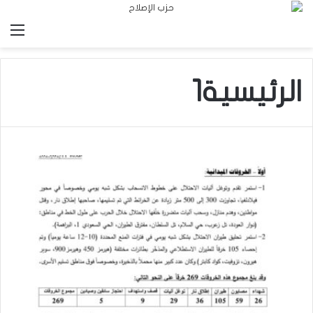
الق
الرئيسية1