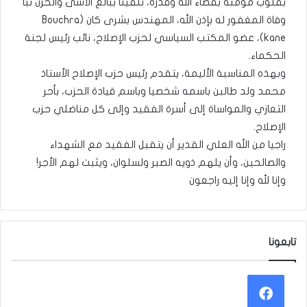
بقلوب مؤمنة بقضاء الله وقدره، تلقينا ببالغ الأسى والحزن نبأ
وفاة المغفور له بإذن الله، المهندس بشرى كان (Bouchra
kane)، عضو المكتب السياسي لحزب الإصلاح، نائب رئيس لجنة
الحكماء.
وبهذه المناسبة الأليمة، يتقدم رئيس حزب الإصلاح الأستاذ
محمد ولد طالبن باسمه شخصيا وباسم قيادة الحزب، بأحر
التعازي والمواساة إلى أسرة الفقيد وإلى كل مناضلي حزب
الإصلاح.
راجيا من الله العلي القدير أن يتقبل الفقيد مع الشهداء
والصالحين، وأن يلهم ذويه الصبر ولسلوان، ويثبت لهم الأجر!
وإنا لله وإنا إليه راجعون
تابعونا