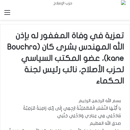
الق
تعزية في وفاة المغفور له بإذن
الله المهندس بشرى كان (Bouchra
kane)، عضو المكتب السياسي
لحزب الأصلاح، نائب رئيس لجنة
الحكماء
بسم الله الرحمن الرحيم
يا أَيَّتُهَا النَّفْسُ الْمُطْمَئِنَّةُ ارْجِعِي إِلَى رَبِّكِ رَاضِيَةً مَّرْضِيَّةً
فَادْخُلِي فِي عِبَادِي وَادْخُلِي جَنَّتِي
صدق الله العظيم