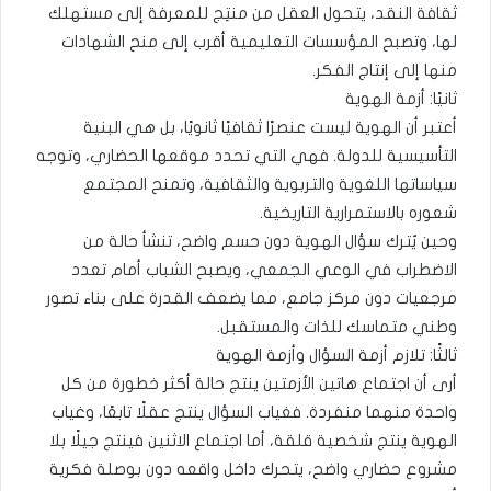
ثقافة النقد، يتحول العقل من منتِج للمعرفة إلى مستهلك
لها، وتصبح المؤسسات التعليمية أقرب إلى منح الشهادات
منها إلى إنتاج الفكر.
ثانيًا: أزمة الهوية
أعتبر أن الهوية ليست عنصرًا ثقافيًا ثانويًا، بل هي البنية
التأسيسية للدولة. فهي التي تحدد موقعها الحضاري، وتوجه
سياساتها اللغوية والتربوية والثقافية، وتمنح المجتمع
شعوره بالاستمرارية التاريخية.
وحين يُترك سؤال الهوية دون حسم واضح، تنشأ حالة من
الاضطراب في الوعي الجمعي، ويصبح الشباب أمام تعدد
مرجعيات دون مركز جامع، مما يضعف القدرة على بناء تصور
وطني متماسك للذات والمستقبل.
ثالثًا: تلازم أزمة السؤال وأزمة الهوية
أرى أن اجتماع هاتين الأزمتين ينتج حالة أكثر خطورة من كل
واحدة منهما منفردة. فغياب السؤال ينتج عقلًا تابعًا، وغياب
الهوية ينتج شخصية قلقة، أما اجتماع الاثنين فينتج جيلًا بلا
مشروع حضاري واضح، يتحرك داخل واقعه دون بوصلة فكرية