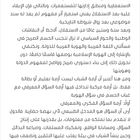
الاستعمارية ومنطق إدارتها للمستعمرات. وبالتالي فإن الإبقاء
عليه بعد الاستقلال يعني استمرار أثر مفهوم لم يعد له سند
موضوعي بعد زوال شروطه التاريخية.
وبعد ستة وستين عامًا من الاستقلال، ألاحظ أن النقاشات
الوطنية والحوار السياسي لا تزال تتجنب الحسم الصريح في
مسألتي اللغة العربية والهوية العربية للدولة، وتكتفي
بالإشارة إلى الهوية الإسلامية بوصفها قاسمًا جامعًا، دون
تحويل ذلك إلى بناء دستوري صريح وواضح لمفهوم الدولة
وهويتها.
ومن هنا أعتبر أن أزمة الشباب ليست أزمة تعليم أو بطالة
فقط، بل أزمة مركبة تتداخل فيها أزمة السؤال المعرفي مع
غياب الحسم في سؤال الهوية.
أولًا: أزمة السؤال الفكري والمعرفي
أرى أن السؤال هو المدخل الطبيعي لأي نهضة حضارية. فالدول
لا تتقدم بما تملكه من معلومات، بل بقدرتها على إنتاج
السؤال، ومساءلة الواقع، وتفكيك المسلمات، وصياغة البدائل.
وحين ينشأ الشباب في بيئة يغلب عليها التلقين وتضعف فيها