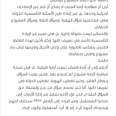
خامسًا: نحو حسم المشروع الوطني
أرى أن معالجة أزمة الشباب لا يمكن أن تتم عبر الإصلاحات
الجزئية وحدها، بل عبر إعادة طرح الأسئلة التأسيسية للدولة،
وفي مقدمتها سؤال الهوية، وسؤال اللغة، وسؤال المشروع
الحضاري.
فالدساتير ليست نصوصًا إدارية، بل هي تعبير عن الإرادة
التأسيسية للأمم في تعريف ذاتها. وكل تأجيل لهذه القضايا
الكبرى ينعكس بالضرورة على وعي الأجيال وقدرتها على بناء
مشروع وطني متماسك.
خاتمة
أخلص إلى أن أزمة الشباب ليست أزمة ظرفية، بل هي نتيجة
مباشرة لأزمة مشروع لم يُحسم بعد. فحين يغيب السؤال،
يتعطل العقل، وحين تضطرب الهوية، تضطرب الدولة في
تعريف ذاتها. أما حين يُحسم سؤال من نحن ويُستعاد حق
السؤال النقدي الحر، فإن الأمة تنتقل من إدارة الأزمات إلى
صناعة المستقبل، ومن التردد إلى الفعل ؟؟؟؟ سبحانك اللهم
وبحمدك أشهد أن لا إله إلا أنت أستغفرك وأتوب إليك .