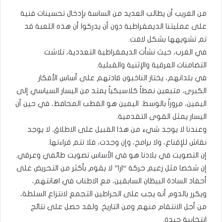
من الغريب أن يطالب العديد من الساسة بإدخال تحسينات فنية
على عمليتنا الديمقراطية دون أن يدركوا أن هذه اللعبة قد
تم تشويهها بشكل لافت.
في الغرب، حيث نشأت الديمقراطية التعددية، تلاشت
التضامنات العرقية والإثنية والقبلية.
في بلدانهم، يختار الناخبون قادتهم على أساس الأفكار
الكبرى، متبعين نمطاً كلاسيكياً يمتد من اليسار السياسي إلى
اليمين، مروراً بالوسط. اليمين هو القطب المحافظ، في حين أن
اليسار يمثل القوى التقدمية.
وعندنا لا يوجد شيء من هذا القبيل على الاطلاق. لا يوجد
نقاش للإقناع، ولا برامج، وإن وجدت، فلا تتم قراءتها.
إن التصويت في بلادنا هو في الأساس تصويت طائفي وعرقي.
إن شخصا مثل زعيم حركة “ارا” لا يقوم بأكثر من التحريض على
أحفاد السادة البيظان السابقين، مع الاطناب في اهانتهم،
ويكرر بالدوم أنه يجب على الحراطين التجمع لانتزاع السلطة،
من أجل الانتقام منهم ومن التاريخ. ولقد حصل على نتائج
انتخابية جيدة.