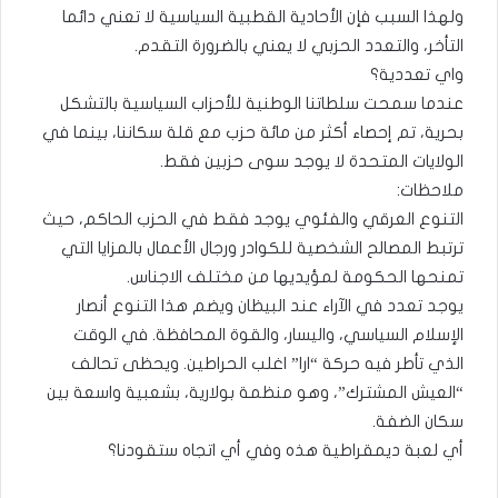
ولهذا السبب فإن الأحادية القطبية السياسية لا تعني دائما
التأخر، والتعدد الحزبي لا يعني بالضرورة التقدم.
واي تعددية؟
عندما سمحت سلطاتنا الوطنية للأحزاب السياسية بالتشكل
بحرية، تم إحصاء أكثر من مائة حزب مع قلة سكاننا، بينما في
الولايات المتحدة لا يوجد سوى حزبين فقط.
ملاحظات:
التنوع العرقي والفئوي يوجد فقط في الحزب الحاكم، حيث
ترتبط المصالح الشخصية للكوادر ورجال الأعمال بالمزايا التي
تمنحها الحكومة لمؤيديها من مختلف الاجناس.
يوجد تعدد في الآراء عند البيظان ويضم هذا التنوع أنصار
الإسلام السياسي، واليسار، والقوة المحافظة. في الوقت
الذي تأطر فيه حركة “ارا” اغلب الحراطين. ويحظى تحالف
“العيش المشترك”، وهو منظمة بولارية، بشعبية واسعة بين
سكان الضفة.
أي لعبة ديمقراطية هذه وفي أي اتجاه ستقودنا؟