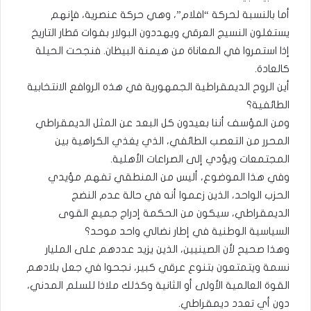
أما بالنسبة لحركة “افلام”، وهي حركة عنصرية، فإنهم
يستغلون النسيج العرقي ويهددون البولار بفوات قطار التاريخ
إذا استمروا في المعاناة من هيمنة البيظان. فنجحت الحيلة
كالعادة.
أين الروح الديمقراطية الجمهورية في هذه الروافع الانتخابية
الطائفية؟
ومن المؤسف أننا بعيدون كل البعد عن المثل الديمقراطي
المحرر من التعصب الطائفي، الذي يغذي الكراهية بين
المجتمعات ويؤدي إلى الصراعات الأهلية.
وفي هذا الموضوع، أليس من المنطقي تفهم مؤيدي
الحزب الواحد، الذين زعموا أنه في حالة عدم النضج
الديمقراطي، سيكون من الحكمة إدراج جميع القوى
السياسية الوطنية في إطار نضالي واحد موحد؟
وهذا صحيح لأن الصينيين، الذين يزيد عددهم على المليار
نسمة ويتمتعون بتنوع عرقي كبير، نجحوا في جعل بلادهم
القوة العالمية الأولى أو الثانية وكذلك ملاذا للسلم المدني،
دون أي تعدد ديمقراطي.