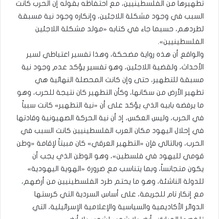
تطهيرها من الفلسطينيين، مع احتفاظه بقوله إن الحرب كانت
السبب في وجود مشكلة اللاجئين، وإنكاره وجود نية مسبقة
لطردهم، حسبما جاء في كتابه «مولد مشكلة اللاجئين
الفلسطينيين».
والواقع أن هذه رواية مضحكة، وهذا تفسير اعتباطي لسير
الأحداث، ولقضية اللاجئين، وهو تفسير يؤكد عدم وجود نية
مسبقة للتطهير، حتى وإن كانت المحصلة النهائية هي
تطهير الأرض من سكانها، وكأن التطهير كان نتيجة للحرب، وهو
ما يرفضه بابيه الذي يؤكد على أن «نية التطهير» كانت سبباً
في الحرب، وليس العكس، إذ أن نية الحركة الصهيونية وقادتها
في إحلال اليهود مكان العرب الفلسطينيين كانت السبب في
الحرب، وبالتالي فإن «التطهير العرقي» كان مبيتاً لإقامة «وطن
قومي لليهود في فلسطين»، وهو الوطن الذي يجب أن
يكون متجانساً، وبما يتناسب مع ضرورة «الهوية اليهودية»
للدولة الناشئة، وهو ما يحتم طرد الفلسطينيين من أرضهم،
مع إنكار تام للجريمة، على أساس السردية التي كرستها
الدوائر الأكاديمية والسياسية والإعلامية الإسرائيلية، التي