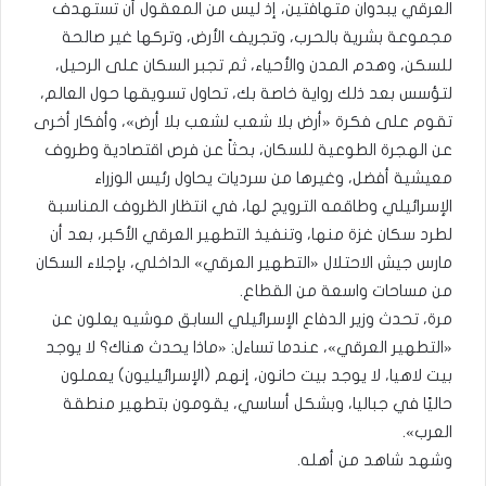
العرقي يبدوان متهافتين، إذ ليس من المعقول أن تستهدف
مجموعة بشرية بالحرب، وتجريف الأرض، وتركها غير صالحة
للسكن، وهدم المدن والأحياء، ثم تجبر السكان على الرحيل،
لتؤسس بعد ذلك رواية خاصة بك، تحاول تسويقها حول العالم،
تقوم على فكرة «أرض بلا شعب لشعب بلا أرض»، وأفكار أخرى
عن الهجرة الطوعية للسكان، بحثاً عن فرص اقتصادية وطروف
معيشية أفضل، وغيرها من سرديات يحاول رئيس الوزراء
الإسرائيلي وطاقمه الترويج لها، في انتظار الظروف المناسبة
لطرد سكان غزة منها، وتنفيذ التطهير العرقي الأكبر، بعد أن
مارس جيش الاحتلال «التطهير العرقي» الداخلي، بإجلاء السكان
من مساحات واسعة من القطاع.
مرة، تحدث وزير الدفاع الإسرائيلي السابق موشيه يعلون عن
«التطهير العرقي»، عندما تساءل: «ماذا يحدث هناك؟ لا يوجد
بيت لاهيا، لا يوجد بيت حانون، إنهم (الإسرائيليون) يعملون
حاليًا في جباليا، وبشكل أساسي، يقومون بتطهير منطقة
العرب».
وشهد شاهد من أهله.