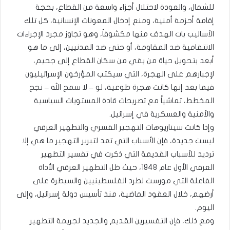
للشمال، والعودة لاحتلال أجزاء واسعة من القطاع، بحجة
إقامة أحزمة أمنية، ومنع إدخال المعونات الإنسانية، كل تلك
الأساليب بات الهدف منها مكشوفاً، وهو تجاوز مجرد الإجراءات
الانتقامية ضد المقاومة، أو حتى ضد المدنيين، إلى ما هو
أبعد بتحويل حياة من بقي من سكان القطاع إلى جحيم،
لإجبارهم على الهجرة، التي سيكتب المؤرخون الإسرائيليون
فيما بعد إنها كانت هجرة طوعية، لو – لا سمح الله – نجح
المخطط، تماشياً مع تصريحات قادة المستويات السياسية
والأمنية والعسكرية في إسرائيل.
وإذا كانت سيناريوهات التهجير القسري والتطهير العرقي
ليست جديدة، فإن الأسباب التي تعد لتبرير التهجير ما هي إلا
ترديد للأسباب القديمة التي ذكرت في تفسير التطهير
العرقي الأول عام 1948، حيث ظل التطهير العرقي الأداة
الفاعلة التي مورست لطرد الفلسطينيين والسيطرة على
أرضهم، خلال العقود الماضية، منذ تأسيس دولة إسرائيل، وإلى
اليوم.
ومع ذلك، فإن التفسيرين القديم والجديد لجريمة التطهير