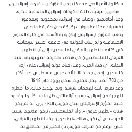
سكانها، الأمر الذي عده كثير من المؤرخين – فيهم إسرائيليون
– «تطهيراً عرقياً»، ظلت حكومات إسرائيل المتعاقبة تنكره،
وظل أكاديميون وكتاب في إسرائيل يجحدونه، ويقدمون
تفسيرات مختلفة وروايات ركيكة حول حقيقة ما جرى.
يذهب المؤرخ الإسرائيلي إيلان بابيه الأستاذ في كلية العلوم
الاجتماعية والدراسات الدولية في جامعة أكستر البريطانية
في كتابه «التطهير العرقي لفلسطين» إلى أن التطهير
العرقي للفلسطينيين كان هدف «الحركة الصهيونية»، منذ
البداية، أي قبل الحرب، وقبل قيام دولة إسرائيل على أرض
فلسطين، إذ من جملة 900 ألف عربي فلسطيني طرد أكثر
من 700 ألف، ليحل محلهم سكان يهود عام 1948.
وقد تعرض بابيه لهجمات شرسة، وتم تهديد حياته، ما أضطره
للهجرة من إسرائيل، بسبب آرائه التي ظل متمسكاً بها. وقد رد
عليه المؤرخ الإسرائيلي بيني موريس الذي يرى أنه لم يكن
هناك «تطهير عرقي»، وأن الفلسطينيين تركوا مدنهم بسبب
الحرب، دون أن تكون هناك «نية صهيونية» للتطهير العرقي،
على الرغم من اعتراف موريس بأن الكثير من المناطق تم