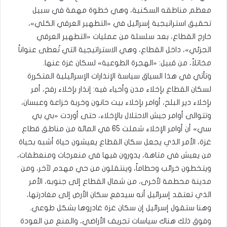
معظم مناطقه السكنية، وهي خطوة مهمة في سبيل
تحقيق استراتيجية إسرائيل في «التطهير العرقي الكلي»،
خارج القطاع، بعد سلسلة من عمليات «التطهير العرقي
الجزئي»، داخل القطاع، وهي الاستراتيجية التي تُعطى عنواناً
مخاتلاً، من قبيل: «الهجرة الطوعية» لسكان غزة عنها.
وتأتي في هذا السياق سياسة الإنذارات الإسرائيلية المتكررة
لسكان القطاع بإخلاء مدن وأحياء فيه: إنذار بإخلاء رفح، أمر
بإخلاء دير البلح، أوامر بإخلاء بيت حانون وخربة خزاعة وعبسان،
وتتوالى أوامر جيش الاحتلال بالإخلاء، حتى أوردت «بي بي
سي» أن أوامر الإخلاء شملت 65 في المائة من مناطق قطاع
غزة، الأمر الذي يجعل سكان القطاع يعيشون حياة أشبه بحياة
من يعيش في متاهة، يدورون فيها في منعرجات ومنعطفات،
ويتخطون خرائب وحطاماً، وينتقلون من حي مهدم لآخر، ومن
مدينة محطمة لأخرى، من شمال القطاع إلى جنوبه، الأمر
الذي تعتقد إسرائيل أنه سيدفع سكان الأرض إلى مغادرتها،
وهنا ستقول إسرائيل إن سكان غزة غادروها بشكل طوعي.
وفوق ذلك هناك سياسات تجريف الأراضي، والمنع من العودة