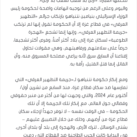
تلخصها العبارة: «أرض بلا شعب لشعب بلا أرض».
واليوم وعلى الرغم من توجيه اتهامات واضحة لحكومة رئيس
الوزراء الإسرائيلي بنيامين نتنياهو بارتكاب جرائم «التطهير
العرقي» في قطاع غزة إلا أن الحكومة تقول إنها لم ترتكب
«جريمة التطهير العرقي»، وإنها إنما تشجع «الهجرة
الطوعية» لسكان غزة إلى بلاد أكثر أمناً، وفرص أكثر تشجيعا،
حرصاً على سلامتهم ورفاهيتهم، وهي مقولات تحاول
إقناعنا أن السارق سرق لأنه يراعي مصلحة المسروق منه، وأن
القاتل إنما قتل القتيل، رأفة به.
ومع إنكار حكومة نتنياهو لـ«جريمة التطهير العرقي» التي
تمارسها ضد سكان قطاع غزة، منذ السابع من تشرين أول/
أكتوبر عام 2024، والتي وجهت لها من أكثر من منبر حقوقي
وقضائي حول العالم، مع إنكار تلك الجريمة إلا أن تلك
الحكومة – في الوقت نفسه – لا توفر جهداً لإجلاء سكان
قطاع غزة من أرضهم، وذلك من خلال التضييق عليهم –
بشتى الوسائل ـ لترك الأرض، والهجرة إلى بلد أو بلدان أخرى.
في البداية كانت الحرب الطاحنة ضد القطاع التي دمرت