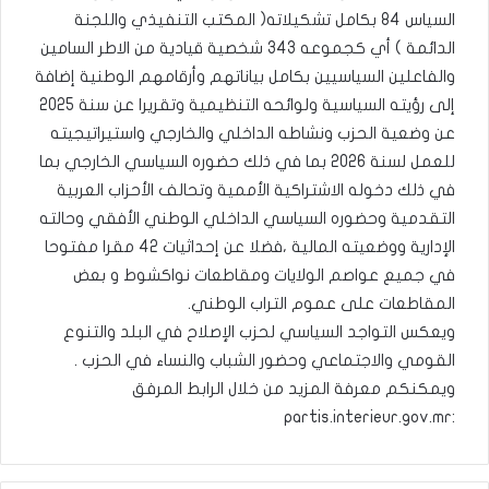
السياس 84 بكامل تشكيلاته( المكتب التنفيذي واللجنة
الدائمة ) أي كجموعه 343 شخصية قيادية من الاطر السامين
والفاعلين السياسيين بكامل بياناتهم وأرقامهم الوطنية إضافة
إلى رؤيته السياسية ولوائحه التنظيمية وتقريرا عن سنة 2025
عن وضعية الحزب ونشاطه الداخلي والخارجي واستيراتيجيته
للعمل لسنة 2026 بما في ذلك حضوره السياسي الخارجي بما
في ذلك دخوله الاشتراكية الأممية وتحالف الأحزاب العربية
التقدمية وحضوره السياسي الداخلي الوطني الأفقي وحالته
الإدارية ووضعيته المالية ،فضلا عن إحداثيات 42 مقرا مفتوحا
في جميع عواصم الولايات ومقاطعات نواكشوط و بعض
المقاطعات على عموم التراب الوطني.
ويعكس التواجد السياسي لحزب الإصلاح في البلد والتنوع
القومي والاجتماعي وحضور الشباب والنساء في الحزب .
ويمكنكم معرفة المزيد من خلال الرابط المرفق
:partis.interieur.gov.mr