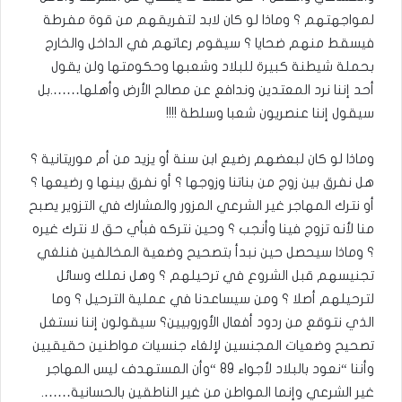
لمواجهتهم ؟ وماذا لو كان لابد لتفريقهم من قوة مفرطة
فيسقط منهم ضحايا ؟ سيقوم رعاتهم في الداخل والخارج
بحملة شيطنة كبيرة للبلاد وشعبها وحكومتها ولن يقول
أحد إننا نرد المعتدين وندافع عن مصالح الأرض وأهلها…….بل
سيقول إننا عنصريون شعبا وسلطة !!!!
وماذا لو كان لبعضهم رضيع ابن سنة أو يزيد من أم موريتانية ؟
هل نفرق بين زوج من بناتنا وزوجها ؟ أو نفرق بينها و رضيعها ؟
أو نترك المهاجر غير الشرعي المزور والمشارك في التزوير يصبح
منا لأنه تزوج فينا وأنجب ؟ وحين نتركه فبأي حق لا نترك غيره
؟ وماذا سيحصل حين نبدأ بتصحيح وضعية المخالفين فنلغي
تجنيسهم قبل الشروع في ترحيلهم ؟ وهل نملك وسائل
لترحيلهم أصلا ؟ ومن سيساعدنا في عملية الترحيل ؟ وما
الذي نتوقع من ردود أفعال الأوروبيين؟ سيقولون إننا نستغل
تصحيح وضعيات المجنسين لإلغاء جنسيات مواطنين حقيقيين
وأننا “نعود بالبلاد لأجواء 89 “وأن المستهدف ليس المهاجر
غير الشرعي وإنما المواطن من غير الناطقين بالحسانية…….