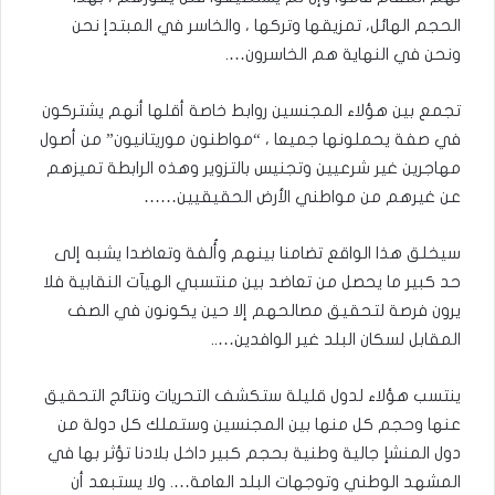
الحجم الهائل، تمزيقها وتركها ، والخاسر في المبتدإ نحن
ونحن في النهاية هم الخاسرون….
تجمع بين هؤلاء المجنسين روابط خاصة أقلها أنهم يشتركون
في صفة يحملونها جميعا ، “مواطنون موريتانيون” من أصول
مهاجرين غير شرعيين وتجنيس بالتزوير وهذه الرابطة تميزهم
عن غيرهم من مواطني الأرض الحقيقيين……
سيخلق هذا الواقع تضامنا بينهم وأُلفة وتعاضدا يشبه إلى
حد كبير ما يحصل من تعاضد بين منتسبي الهيآت النقابية فلا
يرون فرصة لتحقيق مصالحهم إلا حين يكونون في الصف
المقابل لسكان البلد غير الوافدين…..
ينتسب هؤلاء لدول قليلة ستكشف التحريات ونتائج التحقيق
عنها وحجم كل منها بين المجنسين وستملك كل دولة من
دول المنشإ جالية وطنية بحجم كبير داخل بلادنا تؤثر بها في
المشهد الوطني وتوجهات البلد العامة…. ولا يستبعد أن