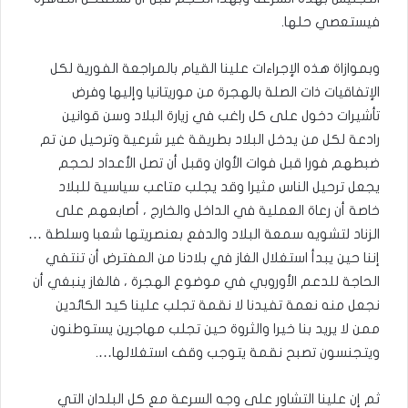
فيستعصي حلها.
وبموازاة هذه الإجراءات علينا القيام بالمراجعة الفورية لكل
الإتفاقيات ذات الصلة بالهجرة من موريتانيا وإليها وفرض
تأشيرات دخول على كل راغب في زيارة البلاد وسن قوانين
رادعة لكل من يدخل البلاد بطريقة غير شرعية وترحيل من تم
ضبطهم فورا قبل فوات الأوان وقبل أن تصل الأعداد لحجم
يجعل ترحيل الناس مثيرا وقد يجلب متاعب سياسية للبلاد
خاصة أن رعاة العملية في الداخل والخارج ، أصابعهم على
الزناد لتشويه سمعة البلاد والدفع بعنصريتها شعبا وسلطة …
إننا حين يبدأ استغلال الغاز في بلادنا من المفترض أن تنتفي
الحاجة للدعم الأوروبي في موضوع الهجرة ، فالغاز ينبغي أن
نجعل منه نعمة تفيدنا لا نقمة تجلب علينا كيد الكائدين
ممن لا يريد بنا خيرا والثروة حين تجلب مهاجرين يستوطنون
ويتجنسون تصبح نقمة يتوجب وقف استغلالها….
ثم إن علينا التشاور على وجه السرعة مع كل البلدان التي