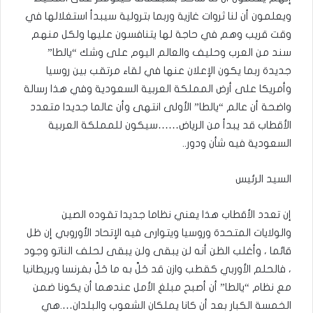
ويعلمون أن لنا ثروات غازية وربما بترولية سيبدأ استغلالها في
وقت قريب وهم في حاجة لها يتنافسون عليها ولكل منهم
سند من العرب وحليف والعالم اليوم على وشك “يالطا”
جديدة ربما يكون الإعلان عنها في لقاء مرتقب بين روسيا
وأمريكا على أرض المملكة العربية السعودية وفي هذا رسالة
واضحة أن عالم “يالطا” الأولى انتهى وأن عالما جديدا متعدد
الأقطاب قد يبدأ من الرياض……سيكون للمملكة العربية
السعودية فيه شأن ودور..
السيد الرئيس
إن تعدد الأقطاب هذا يعني نظاما جديدا تقوده الصين
والولايات المتحدة وروسيا ويتوارى فيه الإتحاد الأوروبي إن ظل
قائما ، وأغلب الظن أنه لن يبقى ولن يبقى لحلف الناتو وجود
، فالحلم الأوربي كقطب وازن قد حَلَّ به ما حَلَّ بفرنسا وبريطانيا
مع نظام “يالطا” أن أصبح مبلغ الأمل عندهما أن يكونا ضمن
الخمسة الكبار بعد أن كانا يملكان الشعوب والبلدان….هي