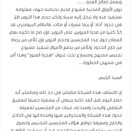
ويعمل لصالح العدو…….
تزوير الأوراق المدنية مشروع قديم تحتضنه جهات معلومة
تستفيد منه ولا تبخل إليه سبيلا ولكن حجم هذا التزوير ظل
في حدود آحاد أو ربما عشرات أو مئات، فالنظام البيومتري قد
حَدَّ كثيرا من قدرة المزورين على التزوير؛ فإن صح ما ذكرته بعض
المصادر حول عدد المجنسين وحجم التزوير فإن للأمر من يرعاه
من خارج الحدود وللأمر من يدفع الأموال لتنفيذ مشروع
تجنيس ممنهج ومتسارع تحت عنوان “هجرة العبور” وهذا أمر
في منتهى الخطورة…
السيد الرئيس
إن اكتشاف هذه الشبكة مطمئن في حد ذاته ومطمئن أنه
حصل اليوم قبل الغد لكنه ينبغي أن يستفزنا جميعا لتعميق
التقصي والبحث واستدعاء عينات من المجنسين لمعرفة
حدود هذه الشبكة والمنخرطين فيها وامتداداتها في الداخل
والخارج ومعرفة دوافع هؤلاء المجنسين للتجنيس وحصول
التجنيس بهذه السرعة وبهذا الحجم قبل أن تستفحل الظاهرة