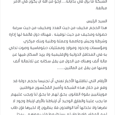
الشبكة ما يزال في بداياته….أرجو من الله أن يكون في الأمر
مبالغة.
السيد الرئيس
هذا الحجم مخيف من حيث العدد ومخيف من حيث سرعة
حصوله ومخيف من حيث توقيته ، فهناك دول قائمة لها إدارة
وشرطة وجيش وعاصمة وعملة وطنية وبنك مركزي
ومؤسسات وحدود وموارد وممثليات دبلوماسية وصوت تدلي
به في المحافل الدولية والإقليمية ولا يزيد السكان فيها عن
مائة ألف وهناك من الدول من يقل سكانه عن ثلاثمائة ألف
ومنها من يقل عن المائتين……
الأرقام التي تناقلتها الأخبار تعني أن تجنيسا بحجم دولة قد
وقع من خلال هذه الشبكة وأصبح المُجَنَّسون مواطنين
موريتانيين بقوة القانون، يحق لهم ما يحق لنا ويجب عليهم
ما يجب علينا والفارق الوحيد أن ارتباطنا بالأرض ارتباط وجود لا
نضرها ولا نخذلها أما الوافدون فلا ينظرون إلا لخيرها فإن طاب
لهم المقام قاموا وإن لم يستطيعوا فلن يعوزهم ، بهذا