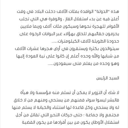
هذه “الدولة” الوافدة بمئات الآلاف دخلت البلاد في وقت
أعلن فيه عن بدء استغلال الغاز ، والوفرة هي التي تجلب
الأقوام للهجرة نحوها وسيكون مئات آلاف وربما ملايين
يحزمون حقائبهم للحاق بهؤلاء عبر البوابات الرخوة على
حدودنا الطويلة لآلاف الكيلومترات…..
سيتوالدون بكثرة ويستقرون في أرض هجرها عشرات الآلاف
من شبابها والله وحده أعلم إن كانوا على نية العودة إليها
وهو وحده من يعلم متى سيعودون…..
السيد الرئيس
لا شك أن التزوير لا يمكن أن تسلم منه مؤسسة ولا هيأة
فالبشر ليسوا سواء فمنهم من يستحي ومنهم من لا خلاق
له ولا يستحي وكل قاعدة لها استثناء والخيانة لا يسلم منها
مجتمع ولا جماعة ؛ حتى حركات التحرر التي تقاتل من أجل
استقلال الأوطان يكون من بين أفرادها من يخون القضية