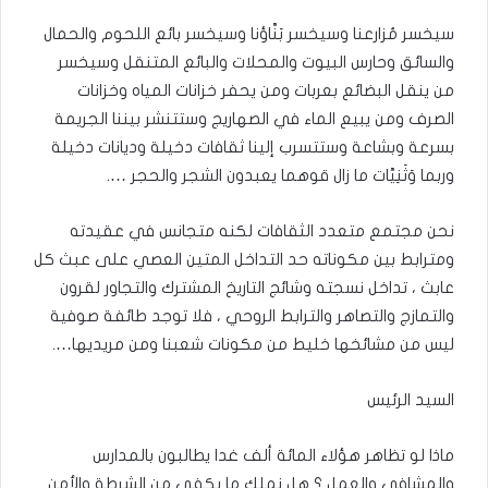
سيخسر مُزارعنا وسيخسر بَنَّاؤنا وسيخسر بائع اللحوم والحمال
والسائق وحارس البيوت والمحلات والبائع المتنقل وسيخسر
من ينقل البضائع بعربات ومن يحفر خزانات المياه وخزانات
الصرف ومن يبيع الماء في الصهاريج وستتنشر بيننا الجريمة
بسرعة وبشاعة وستتسرب إلينا ثقافات دخيلة وديانات دخيلة
وربما وَثَنِيَّات ما زال قوهما يعبدون الشجر والحجر ….
نحن مجتمع متعدد الثقافات لكنه متجانس في عقيدته
ومترابط بين مكوناته حد التداخل المتين العصي على عبث كل
عابث ، تداخل نسجته وشائج التاريخ المشترك والتجاور لقرون
والتمازج والتصاهر والترابط الروحي ، فلا توجد طائفة صوفية
ليس من مشائخها خليط من مكونات شعبنا ومن مريديها….
السيد الرئيس
ماذا لو تظاهر هؤلاء المائة ألف غدا يطالبون بالمدارس
والمشافي والعمل ؟ هل نملك ما يكفي من الشرطة والأمن