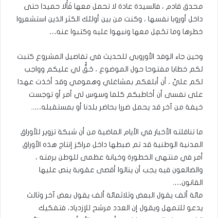
محدق قادم ، فالسيدة عادة لا تحمل معها فَأْلا حميدا حتى
داخل أوروبا نفسها ، وكنت من بين أولئك الكثر الذين استشعروا
خطرها وما تحْمِل معها ونبهوا عليه وكتبوا عنه…
وحين جاء الوفد الأوروبي للحديث في تفاصيل المشروع كتبت
لكم خطابا مفتوحا حول الموضوع ، حَقُُّ لي عليكم وواجب
لكم عليَّ ، أن أبلغكم بمشاغلي وهمومي وقد أخذت عهدا
على نفسى أن أخاطبكم كلما وسوس لي أمر أو توجست
خيفة من آخر قد يحمل ضررا بحاضر بلدنا أو بمستقبله…..
ما تناقلته الأخبار في الأيام الماضية من أن شبكة تزوير للأوراق
المدنية الوطنية قد تم ضبطها داخل مراكز إنتاج هذه الأوراق
أمر في منتهى الخطورة وخيانة عظمى للوطن برمته ،
والضالعون فيه يجب أن ينالوا أقصى عقوبة ينص عليها
القانون….
مائة ألف يقول البعض وثلاثمائة ألف يقول بعض آخر وثالث
يدعو للتمهل ويقول إن العدد مرشح للإزدياد، فتفكيك