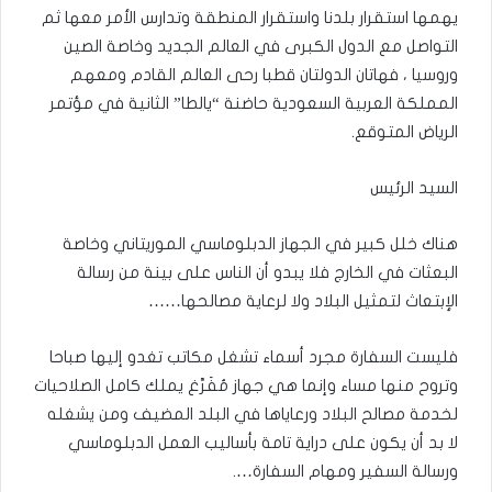
يهمها استقرار بلدنا واستقرار المنطقة وتدارس الأمر معها ثم
التواصل مع الدول الكبرى في العالم الجديد وخاصة الصين
وروسيا ، فهاتان الدولتان قطبا رحى العالم القادم ومعهم
المملكة العربية السعودية حاضنة “يالطا” الثانية في مؤتمر
الرياض المتوقع.
السيد الرئيس
هناك خلل كبير في الجهاز الدبلوماسي الموريتاني وخاصة
البعثات في الخارج فلا يبدو أن الناس على بينة من رسالة
الإبتعاث لتمثيل البلاد ولا لرعاية مصالحها……
فليست السفارة مجرد أسماء تشغل مكاتب تغدو إليها صباحا
وتروح منها مساء وإنما هي جهاز مُفَرَّغ يملك كامل الصلاحيات
لخدمة مصالح البلاد ورعاياها في البلد المضيف ومن يشغله
لا بد أن يكون على دراية تامة بأساليب العمل الدبلوماسي
ورسالة السفير ومهام السفارة….