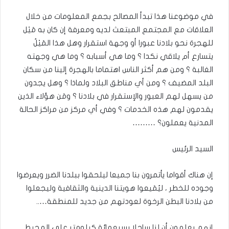
في موضوعنا هذا تبدأ المصالح بجمع المعلومات من خلال
العلاقات مع المجتمع المبتعث لديه ومعرفة إن كان به مَيْل
للهجرة نحو بلادنا عبورا أو وجهة استقرار وهل هذا المَيْلُ
يتسارع أم يلاقي نكدا ؟ وما هي أسبابه ؟ وما هي وجهته
الغالبة ؟ ومن هم أكثر الناس اهتماما بالهجرة إلينا من سكان
البلد المضيف ؟ ومن أي مناطق البلاد ولماذا ؟ وهل يجدون
من يسهل لهم العبور والإستقرار في بلادنا ؟ ومَن هؤلاء الذين
يقدمون لهم هذه الخدمات ؟ وفي أي مركز من مراكز الحالة
المدنية يعملون؟ ………
السيد الرئيس
إن هناك أقواما يأتمرون بنا جميعا ليلحقوا ببلدنا الضرر ويعرضوا
وجوده للخطر ، ليُمَيعوا هويتنا الدينية والثقافية وليجعلوا
من بلادنا البطن الرخوة لعودتهم من جديد للمنطقة…..
إنهم يعلمون أن لنا ساحلا بسبعمائة كيلومتر على المحيط