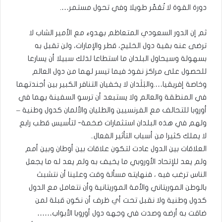
دورة القوة لا تُعَمَّر طويلا وفي تحول مستمر….
ثم إن الدور السعودي المتعاظم بهدوء مع الأمير الشاب لا
ترضى عنه بقية دول الخليج، قطر والإمارات، ولن تقبل به
بسهولة وسيحاول البلدان ما استطاعا لذلك سبيلا أن يسارعا
للحصول على مراكز نفوذ فيما تيسر لهما من دول العالم
وخاصة إفريقيا….والبَلَدان لا يخفيان التنافر الكبير بين أجندتهما
في المنطقة والعالم ولا يستبعد أن ترسو السفينة بهما في
أوروبا للتحالف مع الفرنسيين والطليان والألمان كدول وطنية –
ولهم في هذه البلدان استثمارات ضخمة- لتأسيس قطب رابع
لا يملك كثيرا من أسباب التأثير الفعال..
العلاقات بين الدول عادت لتكون علاقات بين أوطان وبين أمم
ولم يعد للإتحاد الأوروبي ما يخيف به ولم يعد له ما يجعل
الناس ترغب فيه ، فنهايته مسألة وقت وعلينا أن نتشبث
بالوطن الموريتاني والأمة الموريتانية وأن نتعامل مع الدول
كدول وطنية ولا نقبل تحت أي ظرف أن نكون قبلة لمن
ضاقت به أرضه وصدت في وجهه دول أوروبا الأبواب……