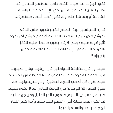
تكون لهؤلاء غدا هيآت تنشط داخل المجتمع المدني قد
تظهر للعلن لتخبر عن نفسها في الإستحقاقات الرئاسية
القادمة أو ربما قبل ذلك ولن تكون تحت أسماء مستفزة…
ثم إن المجنسين بهذا الحجم الكبير قادرون على الدفع
بمرشح خاص بهم للإنتخابات الرئاسية أو دعم مرشح آخر بقوة
تأثير قوية عليه ؛ بعض الأرقام يقارب ماحصل عليه الفائز
بالمرتبة الثانية في الإنتخابات الرئاسية الماضية وبعضها
يتجاوزه !!!
سيبدأون في مضايقة المواطنين في أرزاقهم وفي نصيبهم
من الخدمة العمومية وسيخلقون عبءا جديدا على الميزانية،
سيضايقون كل أصحاب المهن الصغيرة أولا وسيزيحونهم من
سوق العمل لأن الوافدين في الوقت الحالي قد لا يكون بينهم
كثير من معيلي الأسر فيكتفون بالأجر القليل ومن جهة ثانية
قد تكون لهم جهات أخرى تدفع لهم دعما وأجرا كبيرا تلقاء
الهجرة لبلادنا والإستقرار فيها…..