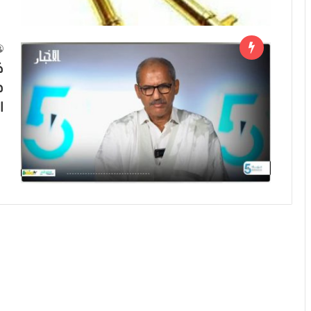
ك
ط
ا