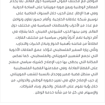
التواصل مع مختلف القوى السياسية حول العالم، بما يخدم
المصالح الوطنية ويعزز صورة موريتانيا على الساحة الدولية.
وفي هذا الإطار، عمل الحزب خلال السنوات الماضية على
توسيع شبكة علاقاته الخارجية، وأقام جسور تعاون وتواصل
مع عدد من الأحزاب والمنظمات السياسية في مختلف دول
العالم، ومن بينها الحزب الشيوعي الصيني، كما يشارك في
أطر دولية تضم أحزاباً وقوى سياسية من مختلف القارات،
انطلاقاً من قناعته بأهمية الحوار وتبادل الخبرات والتجارب.
وتأتي زيارة السفير الفلسطيني لتؤكد عمق العلاقات الأخوية
التي تجمع الشعبين الموريتاني والفلسطيني، كما تعكس
المكانة التي يحظى بها حزب الإصلاح كشريك سياسي منفتح
على القضايا العادلة، وفي مقدمتها القضية الفلسطينية
التي ستظل قضية ضمير ووجدان بالنسبة للشعب الموريتاني.
إن حزب الإصلاح ماضٍ في تعزيز حضوره الوطني والدولي، من
خلال رؤية تقوم على الانفتاح، والحوار، وبناء الشراكات،
والإسهام في كل ما من شأنه خدمة الوطن .