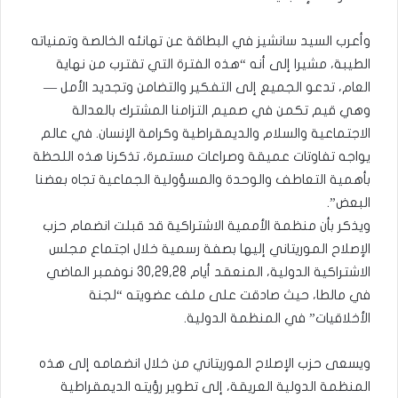
وأعرب السيد سانشيز في البطاقة عن تهانئه الخالصة وتمنياته
الطيبة، مشيرا إلى أنه “هذه الفترة التي تقترب من نهاية
العام، تدعو الجميع إلى التفكير والتضامن وتجديد الأمل —
وهي قيم تكمن في صميم التزامنا المشترك بالعدالة
الاجتماعية والسلام والديمقراطية وكرامة الإنسان. في عالم
يواجه تفاوتات عميقة وصراعات مستمرة، تذكرنا هذه اللحظة
بأهمية التعاطف والوحدة والمسؤولية الجماعية تجاه بعضنا
البعض”.
ويذكر بأن منظمة الأممية الاشتراكية قد قبلت انضمام حزب
الإصلاح الموريتاني إليها بصفة رسمية خلال اجتماع مجلس
الاشتراكية الدولية، المنعقد أيام 30,29,28 نوفمبر الماضي
في مالطا، حيث صادقت على ملف عضويته “لجنة
الأخلاقيات” في المنظمة الدولية.
ويسعى حزب الإصلاح الموريتاني من خلال انضمامه إلى هذه
المنظمة الدولية العريقة، إلى تطوير رؤيته الديمقراطية