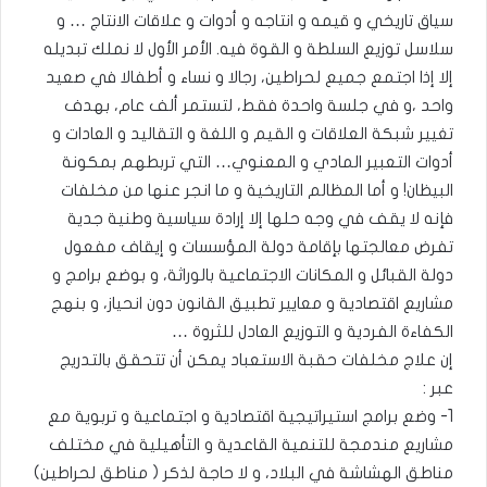
سياق تاريخي و قيمه و انتاجه و أدوات و علاقات الانتاج … و
سلاسل توزيع السلطة و القوة فيه. الأمر الأول لا نملك تبديله
إلا إذا اجتمع جميع لحراطين، رجالا و نساء و أطفالا في صعيد
واحد ،و في جلسة واحدة فقط، لتستمر ألف عام، بهدف
تغيير شبكة العلاقات و القيم و اللغة و التقاليد و العادات و
أدوات التعبير المادي و المعنوي… التي تربطهم بمكونة
البيظان! و أما المظالم التاريخية و ما انجر عنها من مخلفات
فإنه لا يقف في وجه حلها إلا إرادة سياسية وطنية جدية
تفرض معالجتها بإقامة دولة المؤسسات و إيقاف مفعول
دولة القبائل و المكانات الاجتماعية بالوراثة، و بوضع برامج و
مشاريع اقتصادية و معايير تطبيق القانون دون انحياز، و بنهج
الكفاءة الفردية و التوزيع العادل للثروة …
إن علاج مخلفات حقبة الاستعباد يمكن أن تتحقق بالتدريج
عبر :
1- وضع برامج استيراتيجية اقتصادية و اجتماعية و تربوية مع
مشاريع مندمجة للتنمية القاعدية و التأهيلية في مختلف
مناطق الهشاشة في البلاد، و لا حاجة لذكر ( مناطق لحراطين)