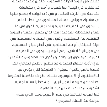
مطلق في هوية الدولة و الشعوب : فالدين عقيدة تعبدية
قد تشترك في الإيمان بها شعوب و أمم في جغرافيات
متباعدة في أطراف العالم ، و في ذات الوقت لا يجمع بينها
أي مشترك هوياتي، فمثلا، المسلمون في أنحاء العالم
يشتركون في العقيدة الدينية و لكنهم يختلفون في ما
يعني المحددات القومية : فما الذي يجمع ، بمعنى الهوية
الثقافية، بين المسلمين الإغور ، في الصين، و المسلمين في
دولة السينغال، أو بين المسلمين في أندنوسيا و المسلمين
في موريتانيا؟ لا شيء رغم أنهم يشتركون في العقيدة
الدينية ، فيعبدون إلها واحدا و يؤدون ذات الطقوس و الشعائر ؛
بل إن تأدية الشعائر التعبدية قد تنطبع بالطابع الثقافي لكل
شعب! فالموريتانيون يعرفون أن الطريقة التي يؤدي بها
الباكستانيون أو الأندنوسيون منسك الطواف بالكعبة المشرفة
تختلف عن طريقة الموريتانيين… و هكذا بالنسبة لجميع
الشعوب، تبعا لاختلاف الهويات الثقافية.
فما الهوية الثقافية في علم الأنتروبولوجيا، الذي يعنى
بدراسة هذا الحقل المعرفي؟