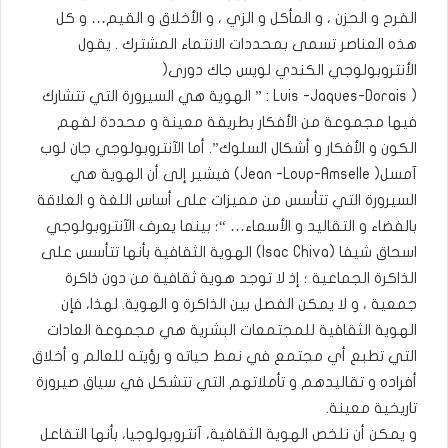
الفرح و الحزن ، و المأكل و الزي ، و الأخلاق و القيم… و كل
هذه العناصر تسمى بمحددات الانتماء المشترك . يقول
الأنتروبولوجي الكندي لويس جاك دورى(
( Luis -Jaques-Dorais : ” الهوية هي السيرورة التي تتشارك
فيها مجموعة من الأفكار بطريقة معينة و محددة لفهم
الكون و الأفكار و أشكال السلوك”. أما الآنتروبولوجي جان لوب
آمسل( Jean -Loup-Amselle) فيشير إلى أن الهوية هي
السيرورة التي تتأسس من مميزات على أساس اللغة و العلاقة
بالفضاء و التقاليد و الأسماء… “؛ بينما يعرف الآنتروبولوجي
اسحاق شيفا (Isac Chiva) الهوية الثقافية بأنها تتأسس على
الذاكرة الجماعية ؛ إذ لا توجد هوية ثقافية من دون ذاكرة
جمعية ، و لا يمكن الفصل بين الذاكرة و الهوية. لهذا، فإن
الهوية الثقافية للمجتمعات البشرية هي مجموعة العادات
التي تطبع أي مجتمع في نمط حياته و رؤيته للعالم و أخلاق
أفراده و تقاليدهم و تأملاتهم التي تتشكل في سياق صيرورة
تاريخية معينة.
و يمكن أن نلخص الهوية الثقافية، آنتروبولوجيا، بأنها التفاعل