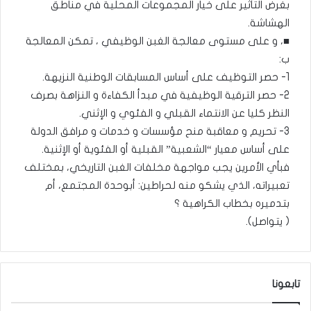
بغرض التأثير على خيار المجموعات المحلية في مناطق
الهشاشة.
■، و على مستوى معالجة الغبن الوظيفي ، تمكن المعالجة
ب:
1- حصر التوظيف على أساس المسابقات الوطنية النزيهة.
2- حصر الترقية الوظيفية في مبدأ الكفاءة و النزاهة بصرف
النظر كليا عن الانتماء القبلي و الفئوي و الإثني.
3- تحريم و معاقبة منح مؤسسات و خدمات و مرافق الدولة
على أساس معيار “الشعبية” القبلية أو الفئوية أو الإثنية.
فبأي الأمرين يجب مواجهة مخلفات الغبن التاريخي، بمختلف
تعبيراته، الذي يشكو منه لحراطين: أبوحدة المجتمع، أم
بتدميره بخطاب الكراهية ؟
( يتواصل).
تابعونا