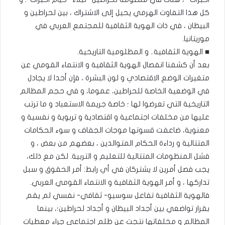
كل هذا التفاوت الهرمي يحيل إلى الاشتراك ، بين لحراطين و
البيظان ، في ذات الهوية الثقافية للمجتمع العربي في
موريتانيا.
■ الهوية الثقافية.. و المظلومية التاريخية.
بعد أن كشفنا انفصال الهوية الثقافية و الانتماء القومي عن
متغيرات الوضع الاقتصادي و لون البشرة ، فإن أحدا لا يجادل
في الوضعية الخاصة للحراطين، عموما، و في حجم المظالم
التاريخية التي تعرضوا لها ؛ خاصة جريمة الاستعباد و ما ترتب
عليها من مخلفات اجتماعية و اقتصادية و تربوية و نفسية و
معنوية، ضاعفت قسوتها موجات الجفاف و سوء الحكامات
المتتالية و رداءة الحكام المتوالدين ، بعضهم من بعض ، و
فشل المنظومات المتتالية للتعليم و التربية. لكن مع ذلك،
يجب فصل أمرين لا يشتركان في أي رابط: أمر الحقوق و سبل
تداركها ، و أمر الهوية الثقافية و الانتماء القومي العربي.
فالهوية الثقافية تفاعل سوسيو- ثقافي- نفسي لم يقم
بقرار تواضعي بين أجداد البيظان و أجداد لحراطين؛، بينما
المظالم و مخلفاتها نتجت عن ظلم اجتماعي جراء معطيات