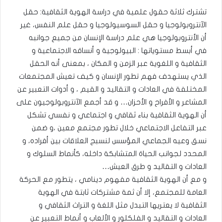
تشترك ثلاثة حقول علمية في دراسة الهوية الثقافية: حقل
الآنتروبولوجيا و حقل السوسيولوجيا و حقل علم النفس، غير
أن الأنتروبولوجيا هي علم دراسة الإنسان من جميع جوانبه
في أبسط مستوياتها : البيولوجية و أنساقه الاجتماعية و
الثقافية و اللغوية عبر الزمن و المكان ، بمعنى أنه الحقل
الذي يستهدف فهم تطور الإنسان و كيف تعيش المجتمعات
المختلفة في العادات و التقاليد و القيم ، و أدوات التعبير عن
المشاعر و الأفراح و الأحزان… و قد أجمع الآنتروبولوجيون على
أن الهوية الثقافية بناء ثقافي و اجتماعي و نفسي تشكل
عبر التفاعل الاجتماعي خلال تطور مجتمع معين ،و ضمن
نسق وعيه الجماعي المؤسس لنسبج العلاقات بين أفراده، و
المحدد لجوانب الحياة المتشابكة داخله، كأنماط السلوك و
العادات و التقاليد و طرق العيش…
و مع أن الهوية الثقافية مفهوم دينامي ، يتطور مع الحركة
العامة للمجتمع، إلا أن ثمة مشتركات ثابتة في الهوية
الثقافية لا يعتريها التبدل مثل اللغة و التراث الثقافي و
العادات و التقاليد و الفلكلور و الألعاب و أنماط التعبير عن