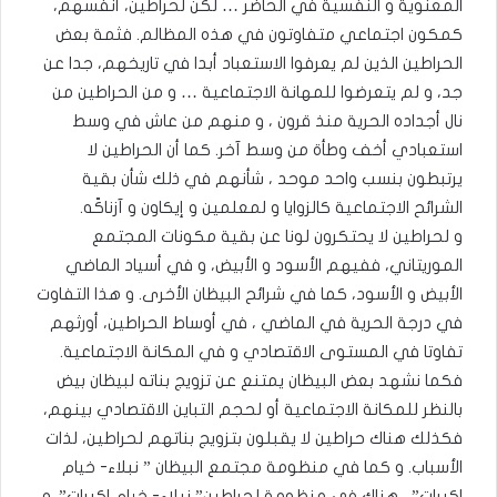
المعنوية و النفسية في الحاضر … لكن لحراطين، أنفسهم،
كمكون اجتماعي متفاوتون في هذه المظالم. فثمة بعض
الحراطين الذين لم يعرفوا الاستعباد أبدا في تاريخهم، جدا عن
جد، و لم يتعرضوا للمهانة الاجتماعية … و من الحراطين من
نال أجداده الحرية منذ قرون ، و منهم من عاش في وسط
استعبادي أخف وطأة من وسط آخر. كما أن الحراطين لا
يرتبطون بنسب واحد موحد ، شأنهم في ذلك شأن بقية
الشرائح الاجتماعية كالزوايا و لمعلمين و إيكاون و آزناكّه.
و لحراطين لا يحتكرون لونا عن بقية مكونات المجتمع
الموريتاني، ففيهم الأسود و الأبيض، و في أسياد الماضي
الأبيض و الأسود، كما في شرائح البيظان الأخرى. و هذا التفاوت
في درجة الحرية في الماضي ، في أوساط الحراطين، أورثهم
تفاوتا في المستوى الاقتصادي و في المكانة الاجتماعية.
فكما نشهد بعض البيظان يمتنع عن تزويج بناته لبيظان بيض
بالنظر للمكانة الاجتماعية أو لحجم التباين الاقتصادي بينهم،
فكذلك هناك حراطين لا يقبلون بتزويج بناتهم لحراطين، لذات
الأسباب. و كما في منظومة مجتمع البيظان ” نبلاء- خيام
اكبرات” ، هناك في منظومة لحراطين” نبلاء- خيام اكبرات”. و