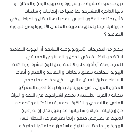
بين مجموعة بشرية عبر سيرورة و صيرورة الزمن و المكان ، و
بأنها الذاكرة المشتركة بما فيها من إيجابيات و سلبيات.
فأين يختلف المكون العربي، بفصيليه، البيظان و لحراطين في
موريتانيا، فيما يتعلق بالتعريف العلمي الآتروبولوجي للهوية
الثقافية ؟
يتضح من التعريفات الآنتروبولوجية السابقة أن الهوية الثقافية
لا تتضمن الاختلاف في الدخل و المستوى المعيشي
للمجموعات أو أفرادها، و لا تمت بصل للون البشرة. و إذا كانت
الهوية الثقافية تتعلق بالعادات و التقاليد و القيم و أنماط
السلوك و طرق العيش و الزي … فإن هذا هو ما يجمع
المكون العربي ، في موريتانيا، بحراطينه( العرب السمر) و
بيظانه ( العرب الطينيين)، بحكم اشتراكهم في اللغة و التراث
المادي و اللامادي و الذاكرة الجمعية بما تختزنه و تحفظه
من إيجابيات الحياة و سلبياتها. قد يقول قائل إن لحراطين
لديهم ما يميزهم، فنقول إنما يميزهم عن البيظان ليس
الهوية و إنما مظالم التاريخ و استمرار مخلفاتها المادية و