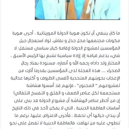
ما كان ينبغي أن تكون هوية الدولة الموريتانية ، أحرى هوية
مكونات مجتمعها محل جدل و نقاش، لولا استعجال جيل
المؤسسين لمشروع الدولة لإقامة كيان سياسي مستقل؛ لا
شيء يدعم قيامه إلا إرادة سياسية تشبع بها الرئيس الأسبق ،
المختار ولد داداه رحمه الله و أنصاره، مسنودة بعناد رجال
الصحراء … هذه العجلة لدى المؤسسين بقدرما أثارت من
الإعجاب بحويتهم المتحدية لأقسى الظروف و أكثرها عدائية
لمشروعهم ” المجنون” ، فإنهم قد أسسوا هشاشة
مستجمعة لكل عناصر الضعف و القلق و التفسخ التلقائي!
إن من أخطر عناصر الهشاشة أن مشروع الدولة قد بني على
أساسات العاطفة الدينية ، التي لا يمكن لأحد في ذلك التاريخ
أن يبدي حيالها أي تحفظ ، فأحرى الاعتراض عليها، برغم ما
تنطوي عليه من تهافت. فالعاطفة الدينية لا تفصل على نحو