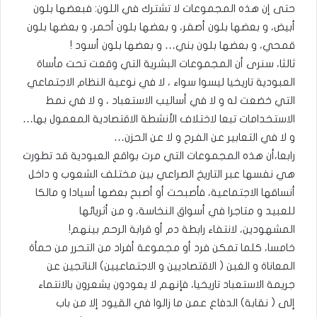
حتى إن هذه المجموعات لا تشترك في اللون: فبعضها بلون
أبيض، و بعضها بلون أصفر، و بعضها بلون أحمر، و بعضها بلون
قمحي، و بعضها بلون بني… و بعضها بلون أسود !
ثالثا، سنرى أن المجموعات البشرية التي وقعت تحت مأساة
العبودية تاريخيا ليسوا سواء ، لا في نوعية النظام الاجتماعي
التي خضعت له و لا في أساليب الاستعباد ، و لا في نمط
الاستخدامات تبعا لاختلاف الأنشطة الاقتصادية المعمول بها…
و لا في التعابير عن الفرح و لا عن الحزن…
رابعا،أن هذه المجموعات التي مرت بواقع العبودية قد تطورت
هي نفسها عبر التاريخ الصراعي بين مختلف الشعوب و داخل
أنساقها الاجتماعية، فأصبحت أو أصبح بعضها أسيادا و مالكا
للعبيد و متاجرا في أسواق النخاسة، و من أثريائها
المشهودين، لانتفاء رابطة دم أو قرابة الرحم بينهم!
خامسا، كلما تمكن فرد أو مجموعة أفراد من التحرر من حمأة
المعاناة و الغبن ( الاقتصاديين و الاجتماعيين) الناتجين عن
جريمة الاستعباد تاريخيا، فإنهم لا يعودون يشعرون بالانتماء
إلى ( نقابة) الدفاع عمن ما زالوا في القيود إلا من باب