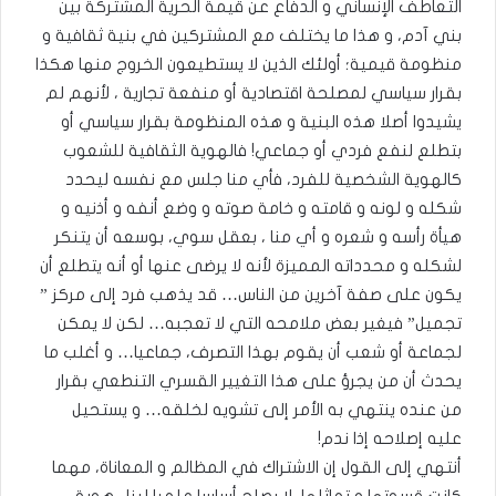
التعاطف الإنساني و الدفاع عن قيمة الحرية المشتركة بين
بني آدم، و هذا ما يختلف مع المشتركين في بنية ثقافية و
منظومة قيمية؛ أولئك الذين لا يستطيعون الخروج منها هكذا
بقرار سياسي لمصلحة اقتصادية أو منفعة تجارية ، لأنهم لم
يشيدوا أصلا هذه البنية و هذه المنظومة بقرار سياسي أو
بتطلع لنفع فردي أو جماعي! فالهوية الثقافية للشعوب
كالهوية الشخصية للفرد، فأي منا جلس مع نفسه ليحدد
شكله و لونه و قامته و خامة صوته و وضع أنفه و أذنيه و
هيأة رأسه و شعره و أي منا ، بعقل سوي، بوسعه أن يتنكر
لشكله و محدداته المميزة لأنه لا يرضى عنها أو أنه يتطلع أن
يكون على صفة آخرين من الناس… قد يذهب فرد إلى مركز ”
تجميل” فيغير بعض ملامحه التي لا تعجبه… لكن لا يمكن
لجماعة أو شعب أن يقوم بهذا التصرف، جماعيا… و أغلب ما
يحدث أن من يجرؤ على هذا التغيير القسري التنطعي بقرار
من عنده ينتهي به الأمر إلى تشويه لخلقه… و يستحيل
عليه إصلاحه إذا ندم!
أنتهي إلى القول إن الاشتراك في المظالم و المعاناة، مهما