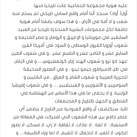
عليه هوية مجموعة اجتماعية عانت تاريحيا منها.
أول( أولا): سنجد أننا أمام واقع انساني تاريخي لم يسلم منه
شعب و لا أمة في الأرض ، و هذا سوف يضعنا أمام هوية
جامعة لكل مجموعات البشرية المنحدرة تاريخيا من العبيد
السابقين في موريتانيا و الإغريق و الرومان و مصر القديمة و
شعوب أوروبا القرون الوسطى و السود في أمريكا القرن
السابع عشر و الثامن عشر و التاسع عشر ، و في شعوب الصين
عهد لاو تزو و شعوب الهند إبان كونفشيوس… و في اليابان
في ظل الامبراطور جيمو تينو ، و في العصور السحيقة
للجزيرة العربية و شعوب الشام و العراق ، من البابليين و
السومريين و الآشوريين و الفينيقيين … و في شعوب إفريقيا
الوثنية. و لا يخفى ما في هذا الأساس من الهشاشة في
المنطق و الجهل بالتاريخ و المجتمعات .
ثانيا، سنكتشف أن واقع العبودية عبر التاريخ لا يتضمن أي
عنصر جامع بين هذه الشعوب التي اشتركت في المعاناة من
الاستعباد : لا لغة ، لا عادات، لا ثقافة، لا زي، لا مسكن، لا تصور
للكون، لا للفن، لا للجمال، لا للقيم، لا لما وراء الطبيعة… و