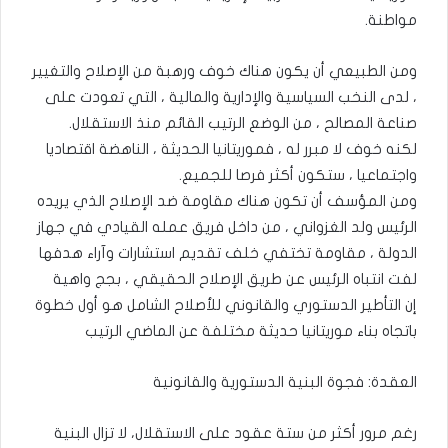
مواطنة.
ومن الطبيعي أن يكون هناك خوف ورهبة من الإصلاح والتغيير
، لدى النخب السياسية والإدارية والمالية ، التي تعودت على
صناعة المصالح ، من الوضع الرتيب القائم منذ الاستقلال.
لكنه خوف لا مبرر له ، فموريتانيا الحديثة ، الناهضة اقتصاديا
واجتماعيا ، ستكون أكثر فرصا للجميع.
ومن المؤسف أن تكون هناك مقاومة ضد الإصلاح الذي يريده
الرئيس ولد الغزواني ، من داخل فريق عمله القيادي في جهاز
الدولة ، مقاومة تختفي خلف تقديم استشارات وآراء هدفها
لفت انتباه الرئيس عن طريق الإصلاح الحقيقي ، بجج واهية
إن التأطير الدستوري والقانوني للأصلاح الشامل هو أول خطوة
باتجاه بناء موريتانيا حديثة مختلفة عن الماضي الرتيب
العقدة: فجوة البنية الدستورية والقانونية
رغم مرور أكثر من ستة عقود على الاستقلال، لا تزال البنية