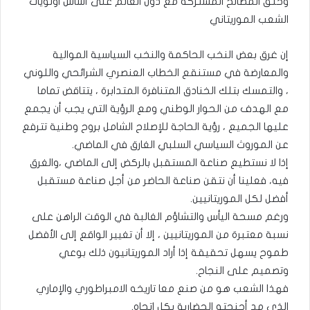
وخلق المصالح المشتركة مع دول العالم على أساس اولويات
الشعب الموريتاني
إن غرق بعض النخب الحاكمة والنخب السياسية الموالية
والمعارضة في مستنقع الخطاب العنصري الشرائحي واللوني
، والتمسك بتلك الخنادق المتنافرة المتدابرة ، يتتاقض تماما
مع الهدف من الحوار الوطني ومع الرؤية التي يجب أن يجمع
عليها الجميع ، رؤية الحاجة للإصلاح الشامل بروح وطنية تترفع
عن الموروث السياسي السلبي الغارق في الماضي.
إذا لا نستطيع صناعة المستقبل بالركض إلى الماضي ،والغرق
فيه، فعلينا أن نتقن صناعة الحاضر من أجل صناعة مستقبل
أفضل لكل الموريتانيين.
ورغم مسحة اليأس والتشاؤم الغالبة في الوقت الراهن على
نسبة معتبرة من الموريتانيين ، إلا أن تغيير الواقع إلى الأفضل
طموح يسهل تحقيقة إذا أراد الموريتانيون ذلك بوعي
وتصميم على النجاح.
فهذا الشعب هو من صنع معا تاريخه الامبراطوري والإماري
الذي مد أجنحته الحضارية بكل اتجاه.