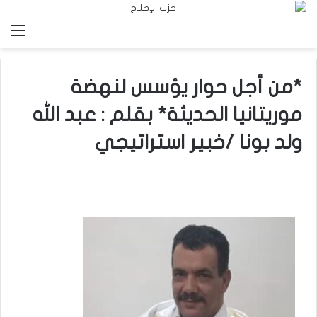
الق
*من أجل حوار يؤسس لنهضة
موريتانيا الحديثة* بقلم : عبد الله
ولد بونا /خبير استراتيجي