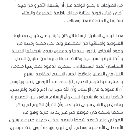
من الصراعات لا يخبو الواحد قبل أن يشتعل الآخر و من جهة
أخرى قبائل قوية بمثابة مدارك ناظمة للمعرفة والافتاء
تستوطن المنطقة هنا وهناك…
هذا الوعي السابق للإستقلال كان بذرة لوعي قوي بمحاربة
العبودية واجتثاثها من المجتمع ولم تخل حقبة زمنية من
وجود أشخاص ينادون بنبذها ويدفعون بعدم شرعيتها الدينية
والأخلاقية والسياسية وكانت عنوانا مهما من عناوين النضال
السياسي بُعيد الاستقلال…استفزت الدعوة لمحاربتها مكامن
النبل في النفس ولواقط الحس السليم لمقاصد الشرع
والعقيدة والفهم الصحيح للإسلام فبدأ الوعي ينمو ويترسخ
أن لا عبودية في الإسلام وأن الله كرم ابن آدم وأعزه ولم يكرم
شخصا بعينه ولا شجرة نسب وأن الإسلام ساوى بين الجميع لا
يفاضل بين الناس سوى تقواهم وأن القرآن الكريم لم يذكر
شخصا باسمه في موضع خير غير زيد بن حارثة وهو من
الموالي ولم يتوعد شخصا باسمه بعذاب جهنم غير عم رسول
الله صلى الله عليه وسلم ، أبي لهب وزوجه أروى بنت حرب بن