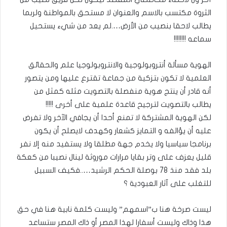
الثروة مكتسب بالاسم والعنوان لا مستحق بالمواطنة ولربما
يطالب لاحقا بنصيب من الأرض….لم يعد من شيء يستحيل
سماعه !!!!!!!!
الهوية مسألة أنتروبولوجية والانتروبولوجيا علم والحقائق
العلمية لا تكون بتزكية من جماعة تقترع عليها ومن يتصور
أنه قادر أن ينتج هوية منفصلة بالتصويت مثله كمثل من
يطالب بالتصويت لترجيح قاعدة علمية على أخرى !!!!!
لكن الهوية المشتركة لا تمنع أحدا أن يجافي الآخر ولا تفرض
عليه أن يؤالفه و التمايز كشعار وكهدف لايصلح أن يكون
برنامجا سياسيا ولا يخدم جهة مطلقا ولا يستفيد منه إلا نفر
قليل يعزف على وتر بقايا مرارات موروثة لينال نصيبا من كعكة
بلد فقد منذ 78 بوصلة الحكم الرشيد…..فكيف السبيل
للتغلب على آثار العبودية ؟
ليست صرخة هنا ب”اسمهم” وليست كلمة نابية هنا في حق
هذا وذاك وليست أسفارا لهذا المصر أو ذاك المصر ستساعد