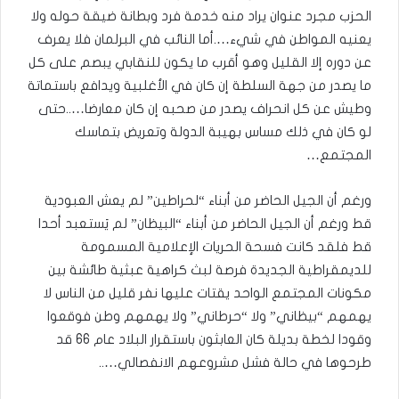
الحزب مجرد عنوان يراد منه خدمة فرد وبطانة ضيقة حوله ولا
يعنيه المواطن في شيء….أما النائب في البرلمان فلا يعرف
عن دوره إلا القليل وهو أقرب ما يكون للنقابي يبصم على كل
ما يصدر من جهة السلطة إن كان في الأغلبية ويدافع باستماتة
وطيش عن كل انحراف يصدر من صحبه إن كان معارضا…..حتى
لو كان في ذلك مساس بهيبة الدولة وتعريض بتماسك
المجتمع…
ورغم أن الجيل الحاضر من أبناء “لحراطين” لم يعش العبودية
قط ورغم أن الجيل الحاضر من أبناء “البيظان” لم يَستعبد أحدا
قط فلقد كانت فسحة الحريات الإعلامية المسمومة
للديمقراطية الجديدة فرصة لبث كراهية عبثية طائشة بين
مكونات المجتمع الواحد يقتات عليها نفر قليل من الناس لا
يهمهم “بيظاني” ولا “حرطاني” ولا يهمهم وطن فوقعوا
وقودا لخطة بديلة كان العابثون باستقرار البلاد عام 66 قد
طرحوها في حالة فشل مشروعهم الانفصالي…..