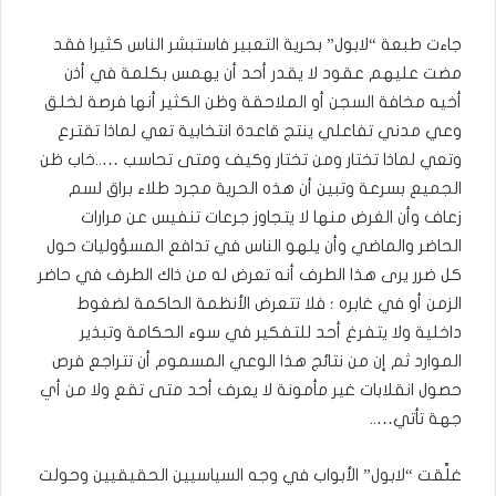
جاءت طبعة “لابول” بحرية التعبير فاستبشر الناس كثيرا فقد
مضت عليهم عقود لا يقدر أحد أن يهمس بكلمة في أذن
أخيه مخافة السجن أو الملاحقة وظن الكثير أنها فرصة لخلق
وعي مدني تفاعلي ينتج قاعدة انتخابية تعي لماذا تقترع
وتعي لماذا تختار ومن تختار وكيف ومتى تحاسب …..خاب ظن
الجميع بسرعة وتبين أن هذه الحرية مجرد طلاء براق لسم
زعاف وأن الغرض منها لا يتجاوز جرعات تنفيس عن مرارات
الحاضر والماضي وأن يلهو الناس في تدافع المسؤوليات حول
كل ضرر يرى هذا الطرف أنه تعرض له من ذاك الطرف في حاضر
الزمن أو في غابره ؛ فلا تتعرض الأنظمة الحاكمة لضغوط
داخلية ولا يتفرغ أحد للتفكير في سوء الحكامة وتبذير
الموارد ثم إن من نتائج هذا الوعي المسموم أن تتراجع فرص
حصول انقلابات غير مأمونة لا يعرف أحد متى تقع ولا من أي
جهة تأتي…..
غلَّقت “لابول” الأبواب في وجه السياسيين الحقيقيين وحولت