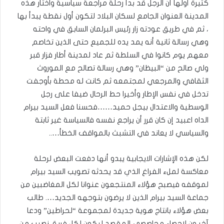
كثيرة أولها أن الرجل قد بدأ رحلة مراجعة سياسية واختار هذه
المدينة العنوان الجامع لسكان البلاد لتكون أول نقطة يبدأ بها
، ثم في طريق عودته زار رئيس البرلمان السابق في واحته
وهي رسالة ثانية أنه يمد يده للجميع حتى الذين تخاصم
معهم يوم كانوا في السلطة ثم عاد لمدينة أطار فزار قبر
ولي صالح من “البيظان” وهي رسالة تصالح مع الموروث
الثقافي والمرجعي لمجتمعه ثم كانت له محطة بأوجفت
تدخل في نفس الإطار وأخيرا حط الرحال ضيفا على رجل
الوسطية والاعتدال بيجل حميد……فحسنا فعل السيد بيرام
الداه اعبيد إن كان قرر أن يراجع نفسه فالسياسة غير ثابتة
والسياسي لا يعاند في التشبث بالمواقف الخطأ…..
لكن هذه الإشارات الايجابية يبدو أنها دفعت البعض لرحلة
معاكسة لملء الفراغ الذي قد يحدثه تصويب السيد بيرام
لموقفه فيصبح هؤلاء المنتجعون عنوانا لكل المغاضبين من
جماعة السيد بيرام الذين لا يرضون بتوجهه الجديد…. طالب
بعض هؤلاء بانتاج هوية جديدة لمجموعة “لحراطين” ودعا
آخر ون لاحصاء محاصصي المقصد ليكون لكل فريق نصيب من