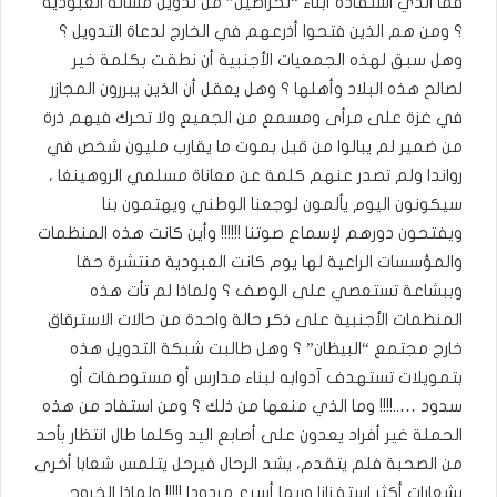
فما الذي استفاده أبناء “لحراطين” من تدويل مسألة العبودية
؟ ومن هم الذين فتحوا أذرعهم في الخارج لدعاة التدويل ؟
وهل سبق لهذه الجمعيات الأجنبية أن نطقت بكلمة خير
لصالح هذه البلاد وأهلها ؟ وهل يعقل أن الذين يبررون المجازر
في غزة على مرأى ومسمع من الجميع ولا تحرك فيهم ذرة
من ضمير لم يبالوا من قبل بموت ما يقارب مليون شخص في
رواندا ولم تصدر عنهم كلمة عن معاناة مسلمي الروهينغا ،
سيكونون اليوم يألمون لوجعنا الوطني ويهتمون بنا
ويفتحون دورهم لإسماع صوتنا !!!!!! وأين كانت هذه المنظمات
والمؤسسات الراعية لها يوم كانت العبودية منتشرة حقا
وببشاعة تستعصي على الوصف ؟ ولماذا لم تأت هذه
المنظمات الأجنبية على ذكر حالة واحدة من حالات الاسترقاق
خارج مجتمع “البيظان” ؟ وهل طالبت شبكة التدويل هذه
بتمويلات تستهدف آدوابه لبناء مدارس أو مستوصفات أو
سدود …..!!!! وما الذي منعها من ذلك ؟ ومن استفاد من هذه
الحملة غير أفراد يعدون على أصابع اليد وكلما طال انتظار بأحد
من الصحبة فلم يتقدم، يشد الرحال فيرحل يتلمس شعابا أخرى
بشعارات أكثر استفزازا وربما أسرع مردودا !!!!! ولماذا الخروج