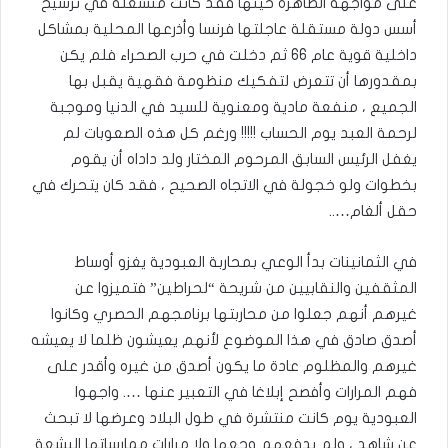
على مواجهة الظاهرة حينها فقد كانت منشغلة في ترسيخ
أسس دولة مستقلة عاجلتها فرنسا وأذرعها المحلية بمشاكل
داخلية قوية عام 66 ثم دخلت في حرب الصحراء فلم يكن
بمقدورها أن تتعرض لتفكيك منظومة فقهية يقبل بها
الجميع ، منفعة مادية ومعنوية للسيد في الدنيا وموجبة
لرحمة العبد يوم الحساب !!!!! ورغم كل هذه الصعوبات لم
يغفل الرئيس السابق المرحوم المختار ولد داداه أن يقوم
بخطوات ولو خجولة في الاتجاه الصحيح ، فقد كان يتحرك في
حقل ألغام…..
في الثمانينات بدأ الوعي بمحاربة العبودية يغزو أوساط
المثقفين والنقابيين من شريحة “لحراطين” فتميزوا عن
غيرهم أنهم جعلوا من محاربتها برنامجهم الحصري وكانوا
أصدق صادق في هذا الموضوع لأنهم يعيشون ظلما لا يعيشه
غيرهم والمظلوم عادة ما يكون أصدق من غيره وأقدر على
فهم المرارات وأفصح إبلاغا في التعبير عنها …. واجهوا
العبودية يوم كانت منتشرة في طول البلاد وعرضها لا تبحث
عن شاهد ، ولم يدفعهم وجعها ولا مرارات ممارساتها البشعة