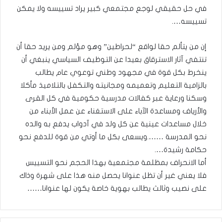
في حل حقيقي لوجع مجتمعي كبير يراد تسييسه ولا يمكن
تسييسه….
إن من يتألم حقا لواقع “لحراطين” وهو مؤلم ومن يريد حقا أن
تنتفي آثار الاسترقاق بعيدا عن التوظيف السياسي ينبغي أن
ينخرط بكل قوة في مجهود وطني توعوي عام يطالب
بالزامية التعليم وتعميمه ومجانيته والتكفل بالتلاميذ مأكلا
وسكنا ورعاية عبر كفالات مدرسية حكومية في كل القرى
والأرياف ومساعدة الآباء على الاستغناء عن عمل الأبناء من
خلال مساعدات عينية عن كل ولد في آدواب يدفع به والده
نحو المدرسة …….ويسعى بكل ما أوتي من قوة للدفع نحو
حكامة رشيدة….
أما الانحراف بمظلمة مجتمعية بهذا الحجم نحو التسييس
فلا يعني غير أن تظل عنوانا يحصل منه هذا على شهرة وذاك
على نصيب وثالث يطالب بهوية خاصة يكون لها عنوانا……