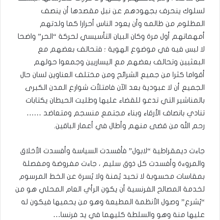
لسلوك ينحرف بجهودهم عن نبل مقصدها أن ينصف
المظلوم من ظالمه وأن يعود الناس أحرارا كما ولدتهم
أمهماتهم أول مرة وكان البيان التأسيسي لحركة “الحر” واضحا
لا لبس فيه في موضوع الهوية ؛ فتحالف بعضهم مع
البعثيين وتحالف بعضهم مع اليساريين وجمعوا حولهم
أقواما كثرا من جميع الشرائح ومن مختلف العناوين لسان حال
الجميع أن لا عبودية بعد الآن فامتلأت شوارع المدن الكبرى
بالمناشير التي تدعو للقضاء عليها وطليت الحيطان يكتابات
تنادي بانصاف الأرقاء وبناء مجتمع منسجم ومتعاضد ……
رحم الله من قضى منهم وأطال في أعمار الباقين.
جاءت ديمقراطية “لابول” فأفسدت السياسة وأفسدت الأخلاق
والمروءة وأفسدت كل ذوق سليم ، جاءت مفروضة ومفصلة
بمقاسات محسوبة لا تحيد يُمنة ولا يُسرة عن الخط المرسوم
لخدمة المصالح الفرنسية أن يكون الرأي العام المحلي هو من
“يُشرع” وصول الأنظمة المطيعة وهو من يحميها فيكون له
عليها منة وهو والسلطة كليهما في يد فرنسا…