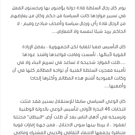
يوم كان رجال السلطة قادة دولة يؤمنون بها ويحسنون الفعل
في تسيير مواردها كانت السياسة فن حكم وكان من يعارضهم
من الرجال قادة رأي ورجال سياسة وأصحاب مبادئ وقيم ؛ لا
الحاكم يريد شيئا لنفسه ولا المعارض….
كان التأسيس صعبا للغاية لكن الجمهورية ، بفضل الإرادة
القوية لأبنائها ، تأسست وقامت قواعدها واشتد عودها
….ظلت الموارد شحيحة لا تساعد في تسريع البناء ولا في
تأمينه فعجزت السلطة الفتية أن تواجه المظالم كلها في آن
وكانت العبودية أشنع هذه المظالم وأكثرها إلحاحا
وأصعبها….
كان الوعي السياسي سابقا للإستقلال بسنين فقد مثلت
انتخابات 46 البذرة الأولى لتأسيس الوعي بالدولة الوطنية
وترسيخه في أذهان الناس بعد أن ظلت أرض “البيظان” محتلة
لعقود ، لا يربط بينها سوى الاحتلال ، فمن جهة إمارات قوية
متنافرة يجمعها الانتماء الثقافي والديني المشترك وماضي