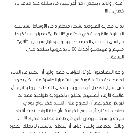
أمية ، والاثنان ينحدران من أعز بيتين من سلالة عبد مناف بن
قصي….!!!
بدأت محاربة العبودية بشكل منظم داخل الأوساط السياسية
اليسارية والقومية في مجتمع “البيظان” حصرا ولم يذكرها
سياسي واحد من المجتمع البولاري ومازال سياسيو “ألاق”
منهم و مهندسو أحداث 66 لا يذكرونها بكلمة حتى
الساعة…
واجه الانعتاقيون الأوائل اكراهات جمة أولها أن الكثير من الناس
له مصلحة حياتية قوية في استمرار الظاهرة فلا يبخل بجهد
في سبيل تعطيل أي مجهود يسعى للقضاء عليها وثانيها أن
غالبية الأرقاء أنفسهم يقبلون بالعبودية طواعية فقد تم
ترويض عقولهم أن الخروج على السيد كفر بواح يودي
بصاحبه لعذاب أليم يوم القيامة وأن جنة الواحد تحت أقدام
سيده والسيد لا يرضى بأقل من طاعة مطلقة عمياء !!!!!!!…
وثالث المصاعب وليس أدناها أن سلطة التأسيس لا تملك القدرة