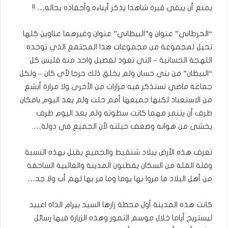
يمنع أن يبقى قبره شاهدا يذكر أبناءه وأحفاده بحاله… !!
“الحرطاني” عنوان و”البيظاني” عنوان وغيرهما عناوين كلها
تحيل لمجموعة من مجموعات هذا المجتمع الذي توحده
اللهجة الحسانية – التي تعود لفصيل واحد منه فليس كل
“البيظان” من بني حسان ولم يخلق ذلك حرجا لأي كان – ولكل
جماعة ماضي تستذكر فيه مرارات من الأخرى ولا مرارة أبشع
من الاستعباد لكنها جميعها أمم خلت ولم يعد اليوم بامكان
طرف أن يتنمر مهما كانت سطوته ولم يعد اليوم طرف
يخشى من هوانه وضعف حيلته لأن الجميع في دولة….
تعرف هذه الأرض يبلاد شنقيط والجميع يقبل بهذه النسبة
وقلة القلة من السكان يقطنون المدينة والغالبية الساحقة
من أهل البلاد ما مروا بها يوما وما مر بها لهم أب ولا جد…
كانت هذه المدينة أول محطة زارها السيد بيرام الداه اعبيد
ليستريح أياما خلال موسم التمور وهذه الزيارة فيها رسائل