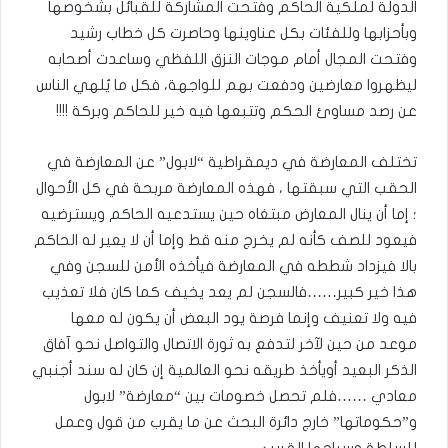
الدولة لملكية الحاكم وفتحت المشاركة للقبائل بشخوصها
وبأحزابها وللفئات بكل عناوينها وحاصرت كل خطاب رشيد
وفتحت المجال أمام موجات النزق اللفظي وساعدت أصحابه
ليظهروا معارضين ودفعت بهم للواجهة، فكل ما يُلهي الناس
عن رصد مساوئ الحكم وتتبعها فيه خير للحاكم وبركة !!!!
تختلف المعارضة في ديمقراطية “لابول” عن المعارضة في
الحقب التي سبقتها ، فهذه المعارضة مربحة في كل الأحوال
؛ إما أن ينال المعارض مبتغاه حين يستدعيه الحاكم ويسترضيه
فيعود للصف كأنه لم يخرج منه قط وإما أن لا يعير له الحاكم
بالا فيزداد شططه في المعارضة فيأخذه الأمن للسجن وفي
هذا خير كبير……فالسجن لم يعد يخيف كما كان فلا تعذيب
فيه ولا تعنيف وإنما فرصة يود البعض أن يكون له معها
موعد من حين لآخر لتدفع به ثورة الاتصال والتواصل نحو آفاق
الذكر البعيد أويأخذ طريقه نحو العالمية إن كان له سند أجنبي
معادي ……فلم تحصل خصومات بين “معارضة” لابول
و”حكوماتها” خارج دائرة البحث عن ما يقرب من قول وعمل