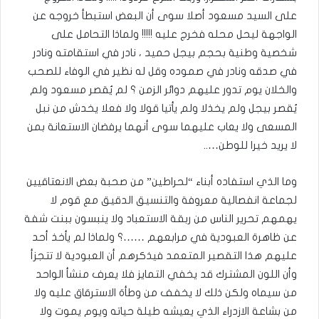
على السيد مسعود أصلا سوى أن البعض استبطأ خروجه عن
الواجهة ليحل محله فخرج عليه !!!!! ولماذا التحامل على
شخصية وطنية بحجم بيجل حميد ، نادر في استقامته ونادر
في صدقه ونادر في صموده وقل له نظير في الوفاء للصحب
والخلان يوم تدور عليهم دوائر الزمن ؟ لم يُقصر مسعود ولم
يُقصر بيجل ولم يخذلا ولم يأتيا قولا ولا فعلا يخدش من نبل
المسعى ولا يعاب عليهما سوى أنهما يرفضان الاستعانة بمن
لا يريد خيرا للوطن…..
وما الذي استفاده أبناء “لحراطين” من صحبة بعض الانعتاقيين
لجماعة انفصالية معروفة والتنسيق الدقيق مع قوم لا
يهمهم تحرير الناس من ربقة الاستعباد ولا ينبسون ببنت شفة
عن ظاهرة العبودية في مرابعهم ……؟ ولماذا لم يأخذ أحد
عليهم هذا التقصير المتعمد فيذكرهم أن العبودية لا تتجزأ
وأن اللون المشترك قد يخفي التمايز فلا يعرف منشأ الواحد
من سيماه ولكن ذلك لا يخفف من وطأة الاسترقاق عليه ولا
من بشاعة الازدراء الذي يعيشه طيلة حياته ويوم يموت ولا