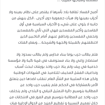
للسلطة وسياجها القريب …
أصبح الفساد ثقافة بلاد بأسرها لا يقتصر على نظام بعينه ولا
أحزاب بعينها ولا هيآت جمعوية دون أخرى ، الكل ينهش من
جانبه لا يلوي على شيء و الأحزاب السياسية هي أول
الفاسدين وأكبر المفسدين فهي التي تأتي بالمفسدين
وتحمي المفسدين وتدافع عنهم أمام الناخبين الذين
اختطفتهم بالقبيلة والجهة والشربحة….وبعض الفتات
فلم يطالب حزب يوما ببناء مدارس ولم يطالب بسدود ولا
استصلاح زراعي ولا بناء مستوصف في قرية نائية ولا مؤسسة
خدمية في ريف ولم يناد حزب واحد بورشات لبحث أسباب
وتداعيات الفشل المخيف للتلاميذ في الشهادات الوطنية
ولكن هذه السلبية مع الشأن العام تنقلب لضدها حين يتعلق
الأمر بالمشاركة في الحكم فلم يتغيب حزب واحد عن
المطالبة بتوسيع دائرة التمثيل النيابي و البلدي ولم يتخلف
حزب واحد عن المطالبة بتوسيع فرص الفوز في الانتخابات من
خلال تعميم النسبية و تقطيع المزيد من الدوائر الإدارية فبات