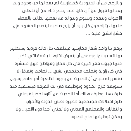
وبالرغم من أن العبودية كممارسة لم يعد لها من وجود ولم
يعد لها قبول من أي كان، فلم يمنع ذلك من أن تتعالى
الأصوات وتتعدد وتتنوع وتتوالد من بعضها تطالب بالقضاء
عليها ، يتزاحمون كل يريد أن يزيح صاحبه ليتصدر المشهد فإن
فشل انشق عليه …
يرفع كا واحد شعار محاربتها فيتلقف كل حالة فردية يستظهر
بها لتسييسها ويعمى أن يتعرض لآثارها البشعة التي تخبر
عنها جيوب فقر كبيرة في كل مكان ومواطن جهل منتشرة
في كل زاوية وتخلف مجتمعي بشع….. تصامم وتغافل لا
تفسير له سوى أن الحديث عن وجود الظاهرة أمر صادم يسهل
تسويقه خارج الحدود وتوظيفه في بث الفرقة فيستفيد منه
طرف هنا وطرف هناك أما الحديث عن آثارها حصرا فيعني
طرح اختلالات مجتمعية خطيرة تعني الدولة والأحزاب
والنقابات والمجتمع المدني ولا تعني أحدا دون الآخر….ولا
يمكن توظيفها خارج الحدود