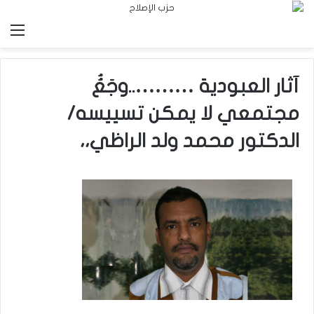
الق
آثار العبودية ………..وجَعُُ
مجتمعي لا يمكن تسييسه/
الدكتور محمد ولد الراظي،،