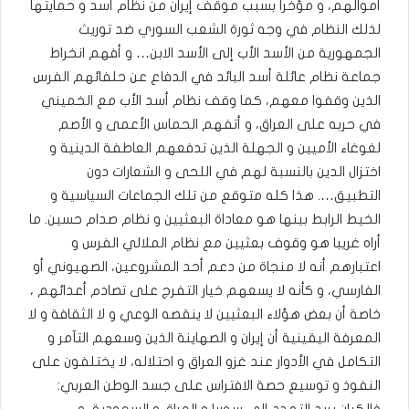
أموالهم، و مؤخرا بسبب موقف إيران من نظام أسد و حمايتها
لذلك النظام في وجه ثورة الشعب السوري ضد توريث
الجمهورية من الأسد الأب إلى الأسد الابن… و أفهم انخراط
جماعة نظام عائلة أسد البائد في الدفاع عن حلفائهم الفرس
الذين وقفوا معهم، كما وقف نظام أسد الأب مع الخميني
في حربه على العراق، و أتفهم الحماس الأعمى و الأصم
لغوغاء الأميين و الجهلة الذين تدفعهم العاطفة الدينية و
اختزال الدين بالنسبة لهم في اللحى و الشعارات دون
التطبيق…. هذا كله متوقع من تلك الجماعات السياسية و
الخيط الرابط بينها هو معاداة البعثيين و نظام صدام حسين. ما
أراه غريبا هو وقوف بعثيين مع نظام الملالي الفرس و
اعتبارهم أنه لا منجاة من دعم أحد المشروعين، الصهيوني أو
الفارسي، و كأنه لا يسعهم خيار التفرج على تصادم أعدائهم ،
خاصة أن بعض هؤلاء البعثيين لا ينقصه الوعي و لا الثقافة و لا
المعرفة اليقينية أن إيران و الصهاينة الذين وسعهم التآمر و
التكامل في الأدوار عند غزو العراق و احتلاله، لا يختلفون على
النفوذ و توسيع حصة الافتراس على جسد الوطن العربي: