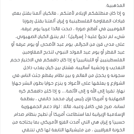
المذهبية.
و إذا كان منطلقكم الإيلام لأمتكم ، فالكيان آلمنا بقتل بعض
قيادات المقاومة الفلسطينية و إيران آلمتنا بقتل رموزنا
القوميين في أفظع صورة ، ذبحت قائدا عربيا يوم عرفه،
شيء لم تجرؤ عليه ( إسرائيل) : لم ينتق الكيان الصهيوني،
على مدى قرن من الجرائم، يوم عيد الأضحى أو يوم عرفه أو
عيد الفطر أو يوم عيد المولد النبوي لتذبح المقاومين
الفلسطينيين أو اللبنانيين! و إذا كان دافعكم في الاختيار حجم
التعذيب و وحشية أساليبه، فشتان بين كيان يعذب داخل
سجونه و يخجل من العالم و بين نظام يقطع جثث الناس في
الشوارع و يعلقها على الأعواد و ينزع حوايا بطون البشر جهارا
نهارا، تقربا إلى الله و إلى الأئمة… و إذا كلن دافعكم كره
الصهاينة و أمريكا فإن رئيس إيران محمد خاتمي ، بعظمة
لسانه، صرح في كامل وعيه، قائلا : لولا دعم الجمهورية
الإسلامية الإيرانية لما استطاعت أمريكا أن تطيح بنظام صدام
حسين! و إيران هي التي أمدت الغزو الأمريكي بما يحتاجه من
الخونة العراقيين ، من مليشياتها التابعة لها كي تنتقي