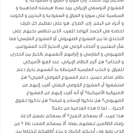
فالكيان يريد التمدد إلى سوريا و العراق و السعودية، و
المشروع التوسعي الإيراني يريد بسط هيمنته المذهبية و
السياسية على سوريا و العراق و السعودية و البحرين و الكويت
و أجزاء من اليمن. إذن، الصراع، هو على تعظيم كل طرف
لحصته في الجسد الهامد للعرب، الذين تتنافس نخبهم على
التخندق ما بين المشروع الصهيوني أو المشروع الفارسي! فما
شأن البعثيين و أصحاب الوعي في الانحياز لأحد المشروعين،
الصهيوني و الفارسي و إلزامهم لأنفسهم بالخيار بين الجدري
و الجذام؟ هل ألزم النظام الإيراني، عند الغزو الأمريكي
للعراق، و النخب الفارسية المرتبطة به أنفسهم بخيار دعم
نظام صدام حسين، دعم المسروع القومي العربي؟ هل
استشعروا أن المشروع القومي البعثي أقرب إليهم من
الامبريالية الأمريكية؟ أو أنه أقرب إليهم من المشروع
الصهيوني؟ هل تذكروا الإسلام و قيمه؟ هل تذكروا حقوق
الجيرة… لما ذا هذه العدمية من جانبنا!
هذا غريب.. ألا يسعكم التفرج؟ ألا يسعكم تفعيل الدعاء
بإفناء الظالمين لبعضهم بعضا، ألا يسعكم الصمت باط ؟ من
الذي يضغ في أيديكم الكرباج و ينزع أظافركم لتختاروا بين