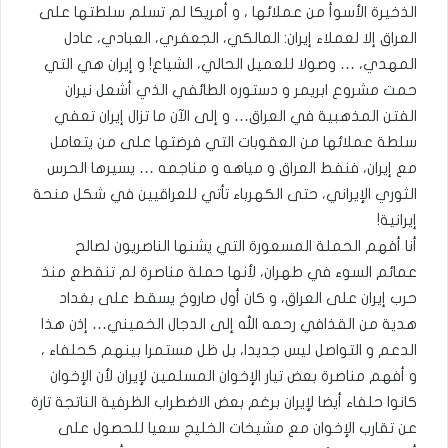
الذخيرة الأسوأ من عملائها ، و أمريكا لم تسلم سلطتها على
العراق إلا لعملاء إيران: المالكي، الجعفري، العبادي، عادل
المهدي، … وصولا للعميل الحالي، الشياع! و إيران هي التي
حمت مشروع ابريمر و دستوره الطائفي الذي أشعل نيران
الفتن المذهبية في العراق… و إلى الآن ما تزال إيران تعفي
سلطة عملائها من العقوبات التي فرضتها على من يتعامل
مع إيران، فنفط العراق و مياهه و مناجمه … يسيرها الحرس
الثوري الإيراني، حتى الكهرباء تأتي للعراقيين في شكل منحة
إيرانية!
أنا أفهم الحملة المسعورة التي يشنها الناصريون لصالح
عمائم السوء في طهران، لأنها حملة مناصرة لم تنقطع منذ
حرب إيران على العراق، و كان أول صاروخ يسقط على بغداد
هدية من القذافي رحمه الله إلى الدجال الخميني… إذن هذا
الدعم و التواصل ليس جديدا، بل ظل مستمرا بينهم كحلفاء ،
و أفهم مناصرة بعض تيار الإخوان المسلمين لإيران لأن الإخوان
كانوا حلفاء أيضا لإيران برغم بعض الاضطراب الظرفية الناتجة تارة
عن تقارب الإخوان مع مشيخات الخليج سعيا للحصول على