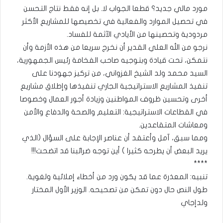
مورد مالي جديد؟ قطعا الجواب لا. بل إنه فقط نتاج التحسن
في تحصيل الموارد والفعالية في تخصيصها للمشاريع الأكثر
مردودية وتحصينها من الأيادي الآثمة للفساد.
نرجو من الله العلي القدير أن نخرج سريعا من هذه الأزمة وأن
نتمكن، تحت قيادة وبتوجيه صاحب الفخامة رئيس الجمهورية،
السيد محمد ولد الشيخ الغزواني، من تركيز جهودنا على
تنفيذ المشاريع الاستراتيجية الجاري تنفيذها وإطلاق مشاريع
أخرى وتحسين ظروف المواطنين وزيادة أجور العمال وخصوصا
في القطاعات الاستراتيجية: التعليم والصحة والدفاع والأمن
ومعاشات المتقاعدين.
ومما سبق، آمل وأعتقد أن عناصر الإجابة على السؤال (الذي
يريد البعض أن يطرحه كثيرا ) أين توجه ضرائبنا قد اتضحت!!!
****
تنبيه: المعذرة عما قد يكون ورد من أخطاء إملائية ولغوية.
طول النص حال دون تمكن من تصحيحه. الوزير الأول المختار
ولدإجاي