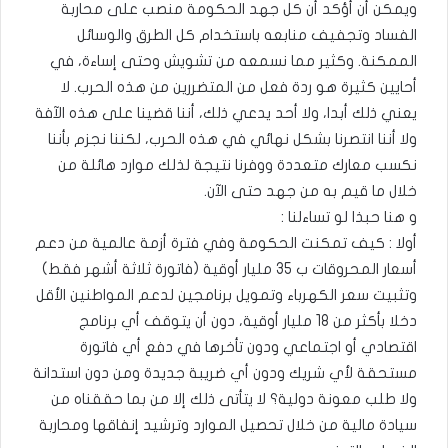
ويمكن أن أؤكد أن كل جهد الحكومة منصب على محاربة
الفساد وتجفيف منابعه باستخدام كل الطرق والوسائل
الممكنة. وكثير مما نسمعه من تشويش وحتى إساءة، في
أحايين كثيرة هو ردة فعل من المتضررين من هذه الحرب. لا
يعني ذلك أبدا، ولا أحد يدعي ذلك، أننا قضينا على هذه الآفة
ولا أننا انتصرنا بشكل نهائي في هذه الحرب، لكننا نجزم بأننا
نكسب معارك متعددة ووفرنا نتيجة لذلك موارد هائلة من
خلال ما قيم به من جهد حتى الآن.
و هنا حبذا لو تساءلنا :
أولا : كيف تمكنت الحكومة وفي فترة أزمة عالمية من دعم
أسعار المحروقات ب 35 مليار أوقية (فاتورة ثلاثة أشهر فقط)
وتثبيت سعر الكهرباء وتمويل برنامجين لدعم المواطنين الأقل
دخلا بأكثر من 18 مليار أوقية، دون أن يتوقف أي برنامج
اقتصادي أو اجتماعي ودون تأخرها في دفع أي فاتورة
مستحقة لأي شريك ودون أي ضريبة جديدة ومن دون استدانة
ولا طلب معونة دولية؟ لا يتأتى ذلك إلا من بما حققناه من
سيادة مالية من خلال تحصيل الموارد وترشيد إنفاقها ومحاربة