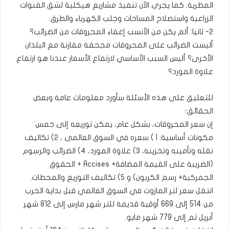
المطرية. كما يجري الآن تنفيذ مشاريع هيكلية لشق القنوات
الزراعية واستصلاح المساحات وجلب الكهرباء والطرق.
٢- ثانيا: ألم يكن من الأنسب إعفاء المحروقات من الضرائب؟
أليست الضرائب على المحروقات مجحفة مقارنة مع البلدان
الأخرى؟ أليس السبب الأساسي لارتفاع الأسعار عندنا هو ارتفاع
علاوة المورد؟
للتعليق على هذه الأسئلة سأورد معلومات عامة وبعض
الحقائق؛
إن سعر المحروقات، بشكل عام، يمكن توزيعه إلى خمس
مكونات أساسية: I ) سعره في السوق العالمى ، ٢) تكاليف
نقله وتأمينه وتخزينه، ٣) علاوة المورد، ٤) الضرائب والرسوم
(الضريبة على القيمة المضافة+ Accises + الحقوق
الجمركية+ رسم الكربون) و ٥) تكاليف التوزيع والمحطات.
انتقل سعر لتر المازوت في السوق العالمي قبل بداية الحرب
من 514 إلى 669 أوقية قديمة للتر شهر مارس إلى 812 شهر
أبريل ثم إلى 779 شهر مايو.