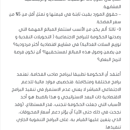
المشابهة.
– حقوق المورد بقيت ثابتة في قيمتها و تمثل أقل من 5% من
سعر المضخة.
٣- ثالثا: ألم يكن من الأنسب استثمار المبالغ المهمة التي
رصدتها الحكومة للبرامج الاجتماعية ( التحويلات النقدية و
توزيع السلات الغدائية) في مشاريع اقتصادية أكثر مردودية؟
من يضمن وصول هذه المبالغ لمستحقيها؟ ألن تكون فرصة
لتربح البعض؟
أعتقد أن الحكومة تطبيقا لبرنامج صاحب الفخامة، تعتمد
برامج مختلفة ومتكاملة. فتخصيص موارد مالية للدعم
الاجتماعي المباشر لا يعني عدم الاستمرار في تنفيذ البرامج
الاقتصادية ذات البعد الاستراتيجي و هذا بالضبط هو أحد
الأسباب التي جعلت الحكومة تتجنب، قدر المستطاع، (وقد
نجحت في ذلك حتى الآن) أن يؤثر دعم أسعار المحروقات،
الذي يتعين عليها القيام به، على البرامج التنموية الجاري
تنفيذها.