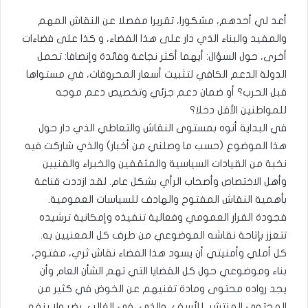
أعد لي أحدهم، مشكورا، تقريرا مفصلا عن النقاش المهم
والمفيد والبناء الذي دار على هذا الفضاء، و كذا على فضاءات
أخرى، حول السؤال: أيهما أكثر نجاعة وفائدة وإنصافا: تحمل
الدولة الدعم الكافي لتثبيت أسعار المحروقات، في مستواها
قبل الحرب؟ أو ضمان دعم جزئي وتخصيص دعم موجه
للمواطنين الأقل دخلا؟
في البداية أنوه بمستوى النقاش والتعاطي الذي دار حول
هذا الموضوع (حسب ما وصلني من أخبار) والذي شاركت فيه
نخبة من القيادات السياسية والمثقفين والخبراء والفنيين
وأهل الاختصاص وأصحاب الرأي بشكل عام. لقد ازددت قناعة
بأهمية النقاش المفتوح والهادف للسياسات العمومية.
فجودة القرار العمومي وفعالية تنفيذه وإمكانية ترشيده
تتعزز بإتاحة نقاشه الموضوعي من طرف كل المعنيين به.
كل أملي وأمنيتي أن يسود هذا الفضاء نقاش ثري، مفتوح،
بناء وموضوعي حول كل القضايا التي تهم الشأن العام وأن
يجد رواده محتوى ومادة تغنيهم عن الخوض في كثير من
المحتوي المنتشر، للأسف، والذي، في الغالب، يضر ولا ينفع