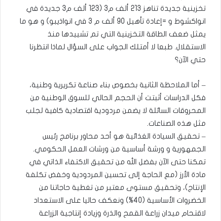
تخزينية جديدة تناهز 213 ألف م3 (123 ألف م3 جديدة في
انواكشوط و =إعادة تأهيل 90 ألف م 3 في انواذيبو) و هو ما
يمثل ضعف الطاقة التخزينية التي تم تشييدها منذ
الاستقلال. طبعا لا أمتلك الجواب على السؤال لماذا انتظرنا
حتي الآن؟
– أما الملاحظة الثانية بخصوص بناء صناعة تكريرية وطنية،
فكل الدراسات أثبتت أن الحجم الحالي للسوق الوطنية من
المحروقات السائلة لا يضمن مردودية اقتصادية كافية لجلب
مثل هذه الصناعات.
– تحقيق السيادة الغذائية هو أحد محاور برنامج رئيس
الجمهورية و ورشة أساسية من ورشات العمل الحكومي.
تمكنا حتى الآن بفضل الله من تحقيق الاكتفاء الذاتي في
مادة الأرز (مع الحاجة إلى تحسين المردودية وخفض تكلفة
الإنتاج)، وتحقيق مستوى معتبر من تغطية حاجاتنا من
الخضروات الأساسية (40%) ونعكف حاليا على الاستعداد
لاقتحام ميدان زراعة القمح والذرة وزيادة إنتاجية الزراعة