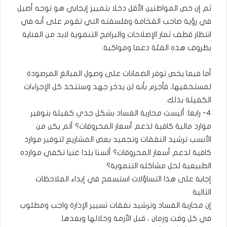
ثم إن خص المواطنين الأقل دخلا بتمييز إيجابي هو توجه أصيل
في رؤية صاحب الفخامة وفلسفته التي تقوم على أنه في
انتظار قطف ثمار الإصلاحات والبرامج التنموية لابد من العناية
بظروف هذه الفئة دعما ومواكبة.
أما فيما يخص توفر الضمانات على وصول المبالغ المرصودة
لمستحقيها، فأجزم بأنه لن يدخر جهد وستتخذ كل الإجراءات
الكفيلة بذلك.
٤- رابعا: أليست محاربة الفساد بشكل جدي كفيلة بتوفير
موارد مالية كافية لدعم أسعار المحروقات؟ ألم يكن من
الأنسب ترشيد النفقات وتجميد بعض المشاريع لتوفير موارد
كافية لدعم أسعار المحروقات؟ ألسنا بلدا غنيا تكفي موارده
الطبيعية لحل مشاكله التنموية؟
إجابة على هذا التساؤلات استسمح في إبداء الملاحظات
التالية
إن محاربة الفساد وترشيد نفقات تسيير الإدارة واجب ومطلوب
في كل وقت وزمان ، قبل الأزمة وخلالها وبعدها.