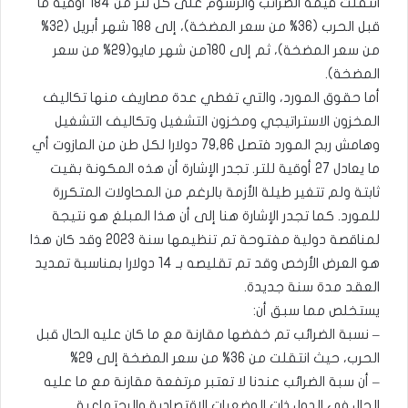
انتقلت قيمة الضرائب والرسوم على كل لتر من 184 أوقية ما
قبل الحرب (36% من سعر المضخة)، إلى 188 شهر أبريل (32%
من سعر المضخة)، ثم إلى 180من شهر مايو(29% من سعر
المضخة).
أما حقوق المورد، والتي تغطي عدة مصاريف منها تكاليف
المخزون الاستراتيجي ومخزون التشغيل وتكاليف التشغيل
وهامش ربح المورد فتصل 79,86 دولارا لكل طن من المازوت أي
ما يعادل 27 أوقية للتر. تجدر الإشارة أن هذه المكونة بقيت
ثابتة ولم تتغير طيلة الأزمة بالرغم من المحاولات المتكررة
للمورد. كما تجدر الإشارة هنا إلى أن هذا المبلغ هو نتيجة
لمناقصة دولية مفتوحة تم تنظيمها سنة 2023 وقد كان هذا
هو العرض الأرخص وقد تم تقليصه بـ 14 دولارا بمناسبة تمديد
العقد مدة سنة جديدة.
يستخلص مما سبق أن:
– نسبة الضرائب تم خفضها مقارنة مع ما كان عليه الحال قبل
الحرب، حيث انتقلت من 36% من سعر المضخة إلى 29%
– أن سبة الضرائب عندنا لا تعتبر مرتفعة مقارنة مع ما عليه
الحال في الدول ذات الوضعيات الاقتصادية والرجتماعية