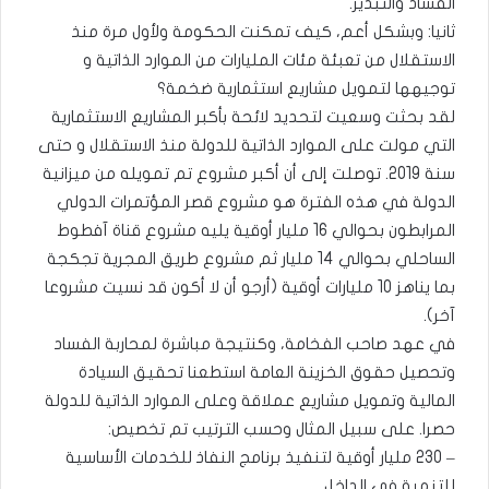
الفساد والتبذير.
ثانيا: وبشكل أعم، كيف تمكنت الحكومة ولأول مرة منذ
الاستقلال من تعبئة مئات المليارات من الموارد الذاتية و
توجيهها لتمويل مشاريع استثمارية ضخمة؟
لقد بحثت وسعيت لتحديد لائحة بأكبر المشاريع الاستثمارية
التي مولت على الموارد الذاتية للدولة منذ الاستقلال و حتى
سنة 2019. توصلت إلى أن أكبر مشروع تم تمويله من ميزانية
الدولة في هذه الفترة هو مشروع قصر المؤتمرات الدولي
المرابطون بحوالي 16 مليار أوقية يليه مشروع قناة آفطوط
الساحلي بحوالي 14 مليار ثم مشروع طريق المجرية تجكجة
بما يناهز 10 مليارات أوقية (أرجو أن لا أكون قد نسيت مشروعا
آخر).
في عهد صاحب الفخامة، وكنتيجة مباشرة لمحاربة الفساد
وتحصيل حقوق الخزينة العامة استطعنا تحقيق السيادة
المالية وتمويل مشاريع عملاقة وعلى الموارد الذاتية للدولة
حصرا. على سبيل المثال وحسب الترتيب تم تخصيص:
– 230 مليار أوقية لتنفيذ برنامج النفاذ للخدمات الأساسية
للتنمية في الداخل.