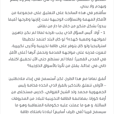
ويهدم ولا يبني.
سأقتصر في هذه السانحة على التعليق على مجموعة من
الأفكار المهمة والتساؤلات الوجيهة تمت إثارتها وطرحها (فيما
يبدو) بشكل متكرر من خلال ما دار من نقاش.
１- أولا: أليس السؤال الذي يجب طرحه لماذا لم نكن جاهزين
لمواجهة وضعية كهذه؟ لو كان البلد اعتمد تخطيطا
استراتيجيا ولو كان يتوفر على طاقة تخزينية وأخرى تكريرية،
لتعززت قدرته على مواجهة الصدمة وتحمل أثرها (على الأقل
في المدى القصير). لماذا لم نستطع حتى الآن تحقيق اكتفاء
ذاتي في غذائنا، يقلل من تأثرنا بالأسواق الخارجية؟
أتفق تماما مع هذا الطرح، لكن أستسمح في إبداء ملاحظتين:
– الأولى تتعلق بالتذكير بالقرار الذي اتخذه فخامة رئيس
الجمهورية محمد ولد الشيخ الغزواني، كدرس مستخلص من
أزمة كورانا، بمضاعفة الطاقة التخزينية للبلاد من المحروقات
السائلة، و هو ما عملت عليه حكوماته المتعاقبة وهو ما
سيسمح قريبا (في ظرف أسابيع) لبلادنا بامتلاك طاقة