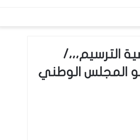
ة الترسيم،،،/
ضو المجلس الوطني