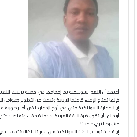
أعتقد أن اللغة السوننكية تم إقحامها في قضية ترسيم اللغا
فإنها تحتاج الإحياء كأختها الآزيرية وتبحث عن التطوير وعوامل ال
إن الحضارة السوننكية حتي في أوج ازدهارها في أمبراطورية غا
أريد لها أن تكون ضرة اللغة العربية بعدما ضعفت وتقلصت حتي
عش رجبا تري عجبا؟!
إن قضية ترسيم اللغة السوننكية في موريتانيا غائبة تماما لدي ا