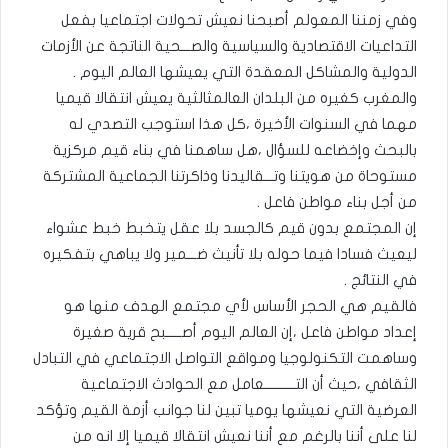
وفي زمننا المعولم أصبحنا نعيش تحولات اجتماعيا بفعل
التداعيات الاقتصادية والسياسية والصـــحية الناتجة عن الأزمات
الدولية والمشاكل المعقدة التي يعيشها العالم اليوم .
والمغرب كغيره من البلدان العالمثالثية يعيش انتقالا قيميا
مهما في السنوات الأخيرة ،كل هذا استوجب التصدي له
بالبحث وإخضاعه للسؤال ،هل ساهمنا في بناء قيم مركزية
مستوحاة من هويتنا وتـــقاليدنا وذاكرتنا الجماعية المشتركة
من أجل بناء مواطن فاعل .
إن المجتمع بدون قيم كالجسد بلا عقل يتخبط خبط عشواء
ليعيث فسادا فيما حوله بلا تأنيث ضـــمير ولا يباهي بتفكيره
في النتائج .
فالقيم هي الحجر الأساس لأي مجتمع الهدف منها هو
إعداد مواطن فاعل ،إن العالم اليوم أصـــــبح قرية صغيرة
وساهمت التكنولوجيا ومواقع التواصل الاجتماعي في التبادل
الثقافي ،حيث أن التــــــــــعامل مع الحوادث الاجتماعية
العرضية التي نعيشها يوميا تبين لنا جوانب أزمة القيم وتؤكد
لنا على أننا بالرغم مع أننا نعيش انتقالا قيميا إلا انه من