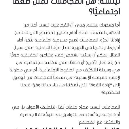
نيتشه: هل المجاملات تمثل ضعفًا
اجتماعيًّا؟
أما فريدريك نيتشه، فيرى أنّ المُجاملات ليست أكثر من
انعكاس للضعف: انحناء أمام معايير المجتمع التي تحدّ من
إرادتنا الحرّة. المجاملات تصبح مسرحية اجتماعية نتقن أداء
أدوارها، ولكنها في النهاية تقتل قوّتنا الداخلية. على سبيل
المثال، يمكن أن يسبّب الشخص إخفاء مشاعره الحقيقية خوفًا
من ردّة فعل الآخرين أو حفاظًا على مكانته الاجتماعية. هل
هي وسيلة للتكيّف مع الضغوط الاجتماعية، أم هي محاولة
لإخفاء حقيقته الإنسانية؟ هل تمنعنا المجاملات من الوصول
إلى “إرادة القوة” التي تُمكننا من بناء حياتنا وفق قيمنا
الشخصية؟
المجاملات ليست مجرّد كلمات تُقال لتلطيف الأجواء، بل هي
أداة اجتماعية تُستخدم للتوافق مع التوقّعات الجماعية
والتكيّف مع المجتمع