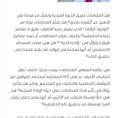
هل المجاملات تُعيق الحرية الفردية وتقلّل من فرصنا في
التعبير عن أنفسنا بصدق؟ هل تمثّل المجاملات نوعًا من
“الوجود الزائف” الذي يفرض علينا التصرّف بطرق لا تعكس
رغباتنا الحقيقية؟ وكيف يمكن للمجاملات أن تُعيد تشكيل
هُويّتنا وتؤثّر في “إرادتنا الحرة”؟ هل هي مصدر للانسجام
الاجتماعي أم أنها تَسجننا في قوالب قد تقتل قدرتنا على
تحقيق الذات؟
في عالمنا المعاصر، المجاملات ليست مجرّد كلمات تُقال
لتلطيف الأجواء، بل هي أداة اجتماعية تُستخدم للتوافق مع
التوقّعات الجماعية والتكيّف مع المجتمع. ولكن هل فكّرنا
يومًا في تأثير هذه المجاملات على حريّة الإرادة الفردية؟ هل
هي حقًّا وسيلة للتقرّب من الآخرين أم أنها سجن خفي يُقيّد
الفرد ويمنعه من تحقيق ذاته الحقيقية؟
إذا نظرنا إلى المُجاملات من زاويةٍ فلسفية اجتماعية، نجد