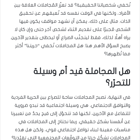
تُخفي شخصياتنا الحقيقية؟ قد تعزّز المُجاملات العلاقة بين
الأفراد، ولكنها في الوقت نفسه قد تُعيقهم عن تحقيق
الذات. مثال على ذلك، يمكن أن نشهد مواقف يكون فيها
الشخص مُجبرًا على تقديم الثناء لشخص آخر حتى وإن كان لا
يراه أهلًا لذلك، فقط ليتجنّب الصراع أو ليحظى بتقدير الآخرين.
يصبح السؤال الأهم هنا: هل المجاملات تُخفي “حريتنا” أكثر
مما تُظهرها؟
هل المجاملة قيد أم وسيلة
للتحرّر؟
في النهاية، تصبح المجاملات ساحة للصراع بين الحرية الفردية
والتوافق الاجتماعي. هي وسيلة اجتماعية قد تبدو ضرورية
للتفاعل مع الآخرين، لكنها قد تتحوّل إلى قيدٍ يحدّ من تعبيرنا
عن أنفسنا بشكل حقيقي. ربما نحتاج إلى المجاملات في
مناسبات معينة لبناء تواصل اجتماعي قوي، ولكن هل هذه
المجاملات تشكّل جزءًا من التوقّعات المجتمعية التي تقيّدنا؟