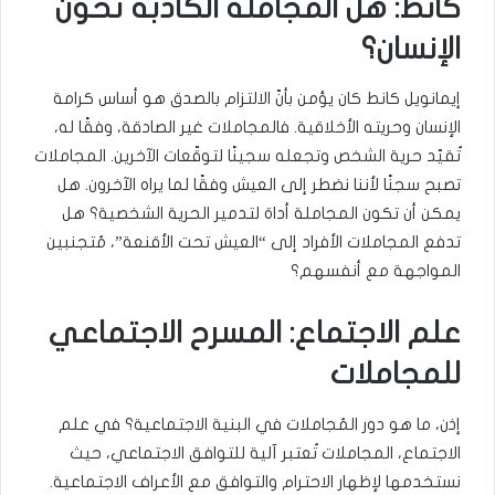
كانط: هل المجاملة الكاذبة تخون
الإنسان؟
إيمانويل كانط كان يؤمن بأنّ الالتزام بالصدق هو أساس كرامة
الإنسان وحريته الأخلاقية. فالمجاملات غير الصادقة، وفقًا له،
تُقيّد حرية الشخص وتجعله سجينًا لتوقّعات الآخرين. المجاملات
تصبح سجنًا لأننا نضطر إلى العيش وفقًا لما يراه الآخرون. هل
يمكن أن تكون المجاملة أداة لتدمير الحرية الشخصية؟ هل
تدفع المجاملات الأفراد إلى “العيش تحت الأقنعة”، مُتجنبين
المواجهة مع أنفسهم؟
علم الاجتماع: المسرح الاجتماعي
للمجاملات
إذن، ما هو دور المُجاملات في البنية الاجتماعية؟ في علم
الاجتماع، المجاملات تُعتبر آلية للتوافق الاجتماعي، حيث
نستخدمها لإظهار الاحترام والتوافق مع الأعراف الاجتماعية.