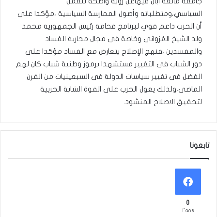
جامعة مانعة ابان فيهاعن رؤية واضحة للعمل
السياسي،ومتطلباته وأصول الممارسة السياسية ،مؤكدا على
أن الحزب داعم قوي لبرنامج فخامة رئيس الجمهورية محمد
ولد الشيخ الغزواني وخاصة فى مجال محاربة الفساد
والمفسدين ،فنهج الإصلاح يتعارض مع الفساد مؤكدا على
دور الشباب فى التغيير مستشهدا برموز وطنية شباب كان لهم
الفضل فى تغيير سياسات الدولة فى السبعينيات من القرن
الماضى،ولذلك يعول الحزب على القوة الشابة الحزبية
لتحقيق الاصلاح المنشود.
تابعونا
0
Fans