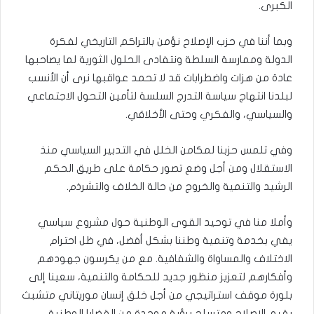
الكبرى.
وبما أننا في حزب الإصلاح نؤمن بالتراكم التاريخي لفكرة
الدولة وممارسة السلطة ونتفادى الحلول الثورية لما يصاحبها
عادة من هزات واضطرابات قد لا تحمد عواقبها نرى أن الأنسب
لبلدنا انتهاج سياسة التدرج السلسة لتأمين التحول الاجتماعي
والسياسي، والفكري وحتى الأخلاقي.
وفي تلمس حزبنا لمكامن الخلل في التدبير السياسي منذ
الاستقلال ومن أجل وضع تصور حكامة على طريق الحكم
الرشيد والتنمية والخروج من حالة الخلاف والتشرذم.
وأملا منا في توحيد القوى الوطنية حول مشروع سياسي
يفي بخدمة وتنمية وطننا بشكل أفضل، في ظل احترام
الاختلاف والمساواة والشفافية. مع من يكرسون جهودهم
وأفكارهم لتعزيز منظور جديد للحكامة والتنمية، سعينا إلى
بلورة موقف استراتيجي من أجل خلق إنسان موريتاني متشبث
بقيم الإصلاح ومتسلح برؤية موحدة من القضايا الوطنية