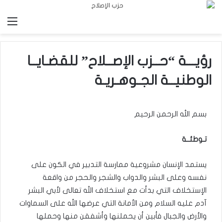
الق
رؤيـــة “حــزب الإصــلاح” للقضـايــا
الوطنيــة الجـوهـريـة
بسم الله الرحمن الرحيم
تـوطئــة
يستمد الإنسان مشروعية ممارسة التدبير في الكون على
نفسه وعلى البشر والدواب والشجر والحجر من واقعة
الإستخلاف التي بدأت مع استخلاف الله تعالى لأبي البشر
آدم عليه السلام ومن الأمانة التي عرضها الله على السماوات
والأرض والجبال فأبين أن يحملنها وأشفقن منها وحملها