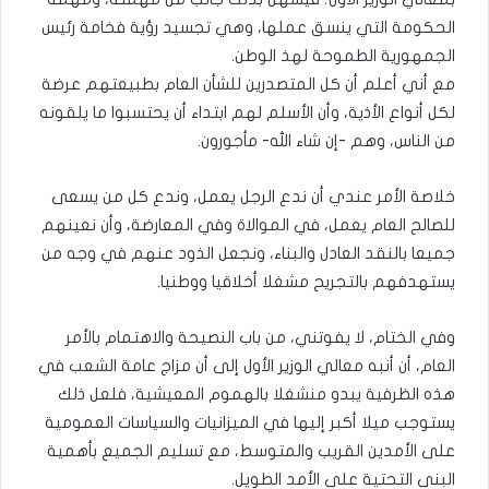
الحكومة التي ينسق عملها، وهي تجسيد رؤية فخامة رئيس
الجمهورية الطموحة لهذ الوطن.
مع أني أعلم أن كل المتصدرين للشأن العام بطبيعتهم عرضة
لكل أنواع الأذية، وأن الأسلم لهم ابتداء أن يحتسبوا ما يلقونه
من الناس، وهم -إن شاء الله- مأجورون.
خلاصة الأمر عندي أن ندع الرجل يعمل، وندع كل من يسعى
للصالح العام يعمل، في الموالاة وفي المعارضة، وأن نعينهم
جميعا بالنقد العادل والبناء، ونجعل الذود عنهم في وجه من
يستهدفهم بالتجريح مشغلا أخلاقيا ووطنيا.
وفي الختام، لا يفوتني، من باب النصيحة والاهتمام بالأمر
العام، أن أنبه معالي الوزير الأول إلى أن مزاج عامة الشعب في
هذه الظرفية يبدو منشغلا بالهموم المعيشية، فلعل ذلك
يستوجب ميلا أكبر إليها في الميزانيات والسياسات العمومية
على الأمدين القريب والمتوسط، مع تسليم الجميع بأهمية
البنى التحتية على الأمد الطويل.