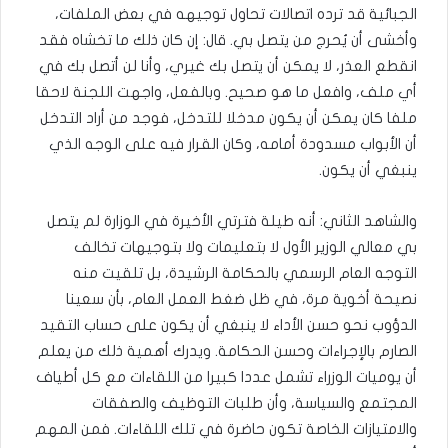
الجبائية قد ترده اتصالات تحاول توجيهه في بعض الملفات،
وأخشى أن يُحرج من يتصل بي. قال: إن كان ذلك ما تخشاه فقد
انقطع العذر، لا يمكن أن يتصل بك غيري، وأنا لن أتصل بك في
أي ملف، وافعل ما هو صحيح. وبالفعل، واجهت اللجنة لاحقا
ملفا كان يمكن أن يكون مدخلا للتدخل، فوجد من أراد التدخل
أن الأبواب مسدودة أمامه، وكان القرار فيه على الوجه الذي
ينبغي أن يكون.
والشاهد الثاني: أنه طيلة فترتي الأخيرة في الوزارة لم يتصل
بي معالي الوزير الأول لا بتعليمات ولا بتوجيهات تخالف
التوجه العام الرسمي بالحكامة الرشيدة، بل تلقيت منه
نصيحة أخوية مرة، في ظل ضغط العمل العام، بأن سعينا
الدؤوب نحو حسن الأداء لا ينبغي أن يكون على حساب التقيد
الصارم بالإجراءات وحسن الحكامة. ويدرك أهمية ذلك من يعلم
أن يوميات الوزراء تشمل عددا كبيرا من اللقاءات مع كل أطياف
المجتمع والسياسة، وأن طلبات التوظيف والصفقات
والامتيازات الخاصة تكون حاضرة في تلك اللقاءات. فمن المهم