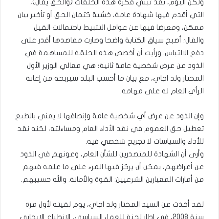
ولكن اليوم، بعد تبني فكرة هذه الحلقات (والحق يقال)،
التي أقدم فيها شهادة عامة، خشية كتمان الحق أو تأخير بيان
ممكن، ومعرضا فيها عن عوامل التثبيط باحتمالات القيل
والقال؛ أصبح سياق الكتابة واضحا وصارت مقاصدها أقدر على
دفع الالتباس. ورأيت أن أخصص هذه الحلقة للمساهمة في
الذود عن عرض شخصية عامة ثانية؛ هي معالي الوزير الأول
المختار ولد اجاي، مع بيان ما أحسب البلد سيربحه من إعانة
الرأي العام له على مهامه.
وإن الذود عن عرض أي شخصية عامة وإنصافها لا يعني بالطبع
تعطيل حق العموم في نقد الأداء العام ومساءلته، لكنه نقد
للأداء والسياسات لا تجريح شخصي فيه.
وأرى أن الشهادة للمتصدرين للشأن العام، وعونهم في الذود
عن أعراضهم، يمكن أن يركز فيها المرء على ما علمه فيهم
من أمارات المعيارين الشرعيين: القوة والأمانة. والله حسيبهم.
لقد أخذت عن السيد المختار ولد اجاي، يوم لقيته لأول مرة
سنة 2008، في إطار لجنة للعمل السياسي، الانطباع الإيجابي