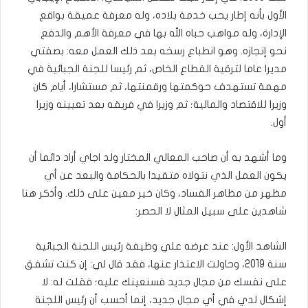
الأول بأنه إطار يحب خدمة بلاده، وله معرفة عميقة بواقع
الإدارة، وله مواهب حباه الله بها في معرفة الأهم والدفع
نحو إنجازه. وهو انطباع رسخه بعد ذلك العمل معه: بصفتي
مديرا عاما لترقية القطاع الخاص، ثم رئيسا للجنة الجبائية في
مهمة تستهدف حوكمتها ورقمنتها، ثم مستشارا، أيام كان
وزيرا للاقتصاد والمالية؛ ثم وزيرا في فريقه بعد تعيينه وزيرا
أول.
وما أشهد به أن صاحب المعالي المختار ولد اجاي أراد دائما أن
يكون العمل الذي نتولاه متقيدا بالحكامة والبعد عن أي
مظهر من مظاهر الفساد، وكان خير معين على ذلك. وأذكر هنا
شاهدين على سبيل المثال لا الحصر:
الشاهد الأول: عند عرضه علي وظيفة رئيس اللجنة الجبائية
سنة 2019، وحاولت الاعتذار عنها، فقد قال لي: إن كنت تشفق
على نفسك من مجال جديد فسنعينك عليه؛ فقلت له: لا
إشكال لدي في أي مجال جديد، إنما أحسب أن رئيس اللجنة