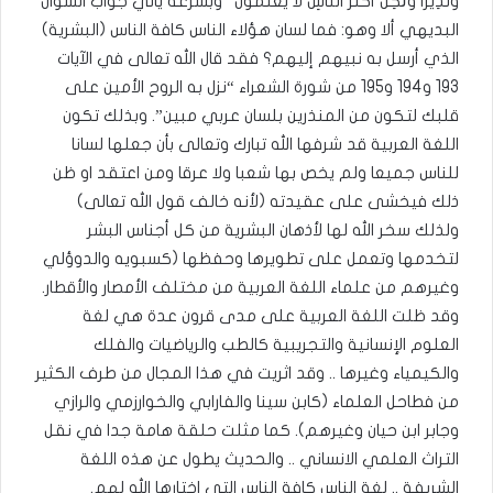
وَنَذِيرًا وَلَٰكِنَّ أَكْثَرَ النَّاسِ لَا يَعْلَمُونَ” وبسرعة يأتي جواب السؤال
البديهي ألا وهو: فما لسان هؤلاء الناس كافة الناس (البشرية)
الذي أرسل به نبيهم إليهم؟ فقد قال الله تعالى في الآيات
193 و194 و195 من شورة الشعراء “نزل به الروح الأمين على
قلبك لتكون من المنذرين بلسان عربي مبين”. وبذلك تكون
اللغة العربية قد شرفها الله تبارك وتعالى بأن جعلها لسانا
للناس جميعا ولم يخص بها شعبا ولا عرقا ومن اعتقد او ظن
ذلك فيخشى على عقيدته (لأنه خالف قول الله تعالى)
ولذلك سخر الله لها لأذهان البشرية من كل أجناس البشر
لتخدمها وتعمل على تطويرها وحفظها (كسبويه والدوؤلي
وغيرهم من علماء اللغة العربية من مختلف الأمصار والأقطار.
وقد ظلت اللغة العربية على مدى قرون عدة هي لغة
العلوم الإنسانية والتجريبية كالطب والرياضيات والفلك
والكيمياء وغيرها .. وقد اثريت في هذا المجال من طرف الكثير
من فطاحل العلماء (كابن سينا والفارابي والخوارزمي والرازي
وجابر ابن حيان وغيرهم). كما مثلت حلقة هامة جدا في نقل
التراث العلمي الانساني .. والحديث يطول عن هذه اللغة
الشريفة .. لغة الناس كافة الناس التي اختارها الله لهم.