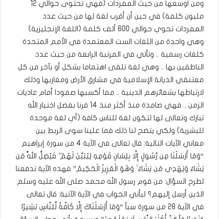
ومن اوسعها من حيث المفردات (فهي تحتوى حوالي 12
مليون كلمة) في حين أن أقرب لغة لها من حيث عدد
المفردات تحوي حوالي 600 ألف كلمة (اللغة الإنجليزية)
وهي واحدة من اللغات الست المعتمدة في الأمم المتحدة
كلغات رسمية .. وتأتي في المرتبة الرابعة من حيث عدد
الناطقين بها .. وهي لغة تلقى اهتماما بشكل أو بآخر من كل
معتنقي الديانة الإسلامية في مشارق الأرض ومغاربها وذلك
لارتباطها بشعائرهم الدينية .. مما أكسبها صمودا أمام عاديات
الزمن .. فهي صامدة منذ أكثر منذ 14 قرنا بفضل اختيار الله
تبارك وتعالى لها لتكون لغة للناس كافة (أي لغة موحدة
للبشرية) ولكي يتضح لنا ذلك فما علينا سوى الربط بين
معاني الآيات التالية: قال تعالى في الآية 4 من سورة إبراهيم
“وَمَا أَرْسَلْنَا مِن رَّسُولٍ إِلَّا بِلِسَانِ قَوْمِهِ لِيُبَيِّنَ لَهُمْ ۖ فَيُضِلُّ اللَّهُ مَن
يَشَاءُ وَيَهْدِي مَن يَشَاءُ ۚ وَهُوَ الْعَزِيزُ الْحَكِيمُ” فهذه الآية تدفعنا
لطرح السؤال: من قوم رسول الله محمد صلى الله عليه وسلم
الذين أرسل إليهم؟ ليأتي الجواب في الآية الآتية: قال تعالى
في الآية 28 من سورة سبأ “وَمَا أَرْسَلْنَاكَ إِلَّا كَافَّةً لِّلنَّاسِ بَشِيرًا