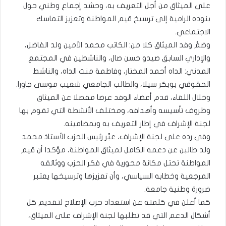
على الميثاق من أجل التعريف به، وحشد إجماع وطني حول
بنوده الرامية إلى ترسيخ قيم المواطنة وتعزيز التماسك
الاجتماعي.
وضمَّ وفد الميثاق كلا من: الكاتب محمد الأمين ولد الفاضل،
والإداري السابق صيدو حسن صال، والناشطين في المجتمع
المدني: الداه أحمد المختار، وفاطمة منت الداه، والناشط
الحقوقي بوبكر سيلا، والطالب الجامعي شعيب موسى جاورا.
وخلال اللقاء، قدم أعضاء الوفد عرضا مفصلا عن الميثاق
وظروف تأسيسه وأهدافه، ومختلف الأنشطة التي تقوم بها
لجنة الإشراف في إطار التعريف به وبمضامينه.
وفي رده على لجنة الإشراف، عبَّر رئيس الحزب الأستاذ محمد
ولد طالبن عن دعمه الكامل لميثاق المواطنة، مؤكدا أن قيم
المواطنة تحتل مكانة محورية في فكر الحزب ووثائقه
المرجعية وخطابه السياسي، وأن تعزيزها وترسيخها يعتبر
ضرورة وطنية جامعة.
كما أعلن في كلمته عن استعداد حزب الإصلاح لتقديم كل
أشكال الدعم التي قد تطلبها لجنة الإشراف على الميثاق،