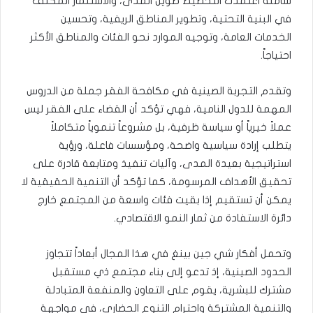
شاملة اعتمدت التخطيط طويل المدى، والاستثمار المكثف
في البنية التحتية، وتطوير المناطق الريفية، وتحسين
الخدمات العامة، وتوجيه الموارد نحو الفئات والمناطق الأكثر
احتياجاً.
وتقدم التجربة الصينية في مكافحة الفقر جملة من الدروس
المهمة للدول النامية، فهي تؤكد أن القضاء على الفقر ليس
عملاً خيرياً أو سياسة ظرفية، بل مشروعاً تنموياً متكاملاً
يتطلب إرادة سياسية واضحة، ومؤسسات فاعلة، ورؤية
استراتيجية بعيدة المدى، وآليات تنفيذ ومتابعة قادرة على
تحقيق الأهداف المرسومة، كما تؤكد أن التنمية الحقيقية لا
يمكن أن تستقيم إذا بقيت فئات واسعة من المجتمع خارج
دائرة الاستفادة من ثمار النمو الاقتصادي.
وتحمل أفكار شي جين بينغ في هذا المجال أبعاداً تتجاوز
الحدود الصينية، إذ تدعو إلى بناء مجتمع ذي مستقبل
مشترك للبشرية، يقوم على التعاون والمنفعة المتبادلة
والتنمية المشتركة واحترام التنوع الحضاري، في مواجهة