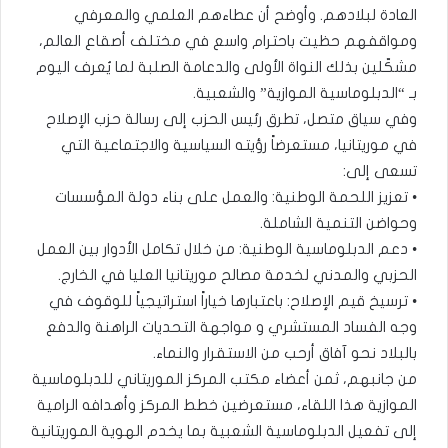
العادة لبلادهم. وأوضح أن عطاءهم العلمي والمعرفي
ومواقفهم حظيت باحترام واسع في مختلف أصقاع العالم،
مشكّلين بذلك النواة الأولى والدعامة الصلبة لما يُعرف اليوم
بـ “الدبلوماسية الموازية” والشعبية.
​وفي سياق متصل، تطرق رئيس الحزب إلى رسالة حزب الإصلاح
في موريتانيا، مستعرضاً رؤيته السياسية والاجتماعية التي
تسعى إلى:
• ​تعزيز اللحمة الوطنية: والعمل على بناء دولة المؤسسات
وحواضن التنمية الشاملة.
• ​دعم الدبلوماسية الوطنية: من خلال تكامل الأدوار بين العمل
الحزبي والمدني لخدمة مصالح موريتانيا العليا في الخارج.
• ​ترسيخ قيم الإصلاح: باعتبارها خياراً استراتيجياً للوقوف في
وجه الفساد المستشري و مواجهة التحديات الراهنة والدفع
بالبلاد نحو آفاق أرحب من الاستقرار والنماء.
​من جانبهم، ثمن أعضاء مكتب المركز الموريتاني للدبلوماسية
الموازية هذا اللقاء، مستعرضين خطط المركز وأهدافه الرامية
إلى تفعيل الدبلوماسية الشعبية بما يخدم الهوية الموريتانية