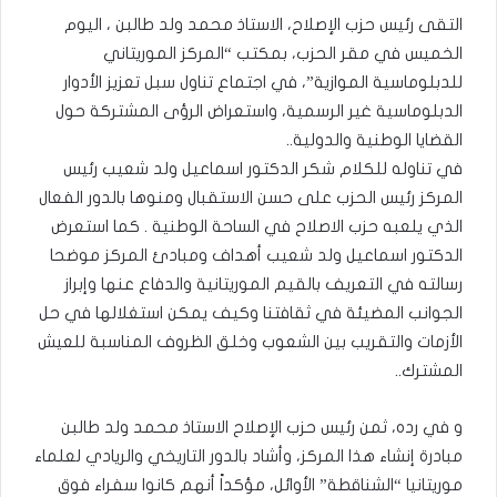
​التقى رئيس حزب الإصلاح، الاستاذ محمد ولد طالبن ، اليوم
الخميس في مقر الحزب، بمكتب “المركز الموريتاني
للدبلوماسية الموازية”، في اجتماع تناول سبل تعزيز الأدوار
الدبلوماسية غير الرسمية، واستعراض الرؤى المشتركة حول
القضايا الوطنية والدولية..
في تناوله للكلام شكر الدكتور اسماعيل ولد شعيب رئيس
المركز رئيس الحزب على حسن الاستقبال ومنوها بالدور الفعال
الذي يلعبه حزب الاصلاح في الساحة الوطنية . كما استعرض
الدكتور اسماعيل ولد شعيب أهداف ومبادئ المركز موضحا
رسالته في التعريف بالقيم الموريتانية والدفاع عنها وإبراز
الجوانب المضيئة في ثقافتنا وكيف يمكن استغلالها في حل
الأزمات والتقريب بين الشعوب وخلق الظروف المناسبة للعيش
المشترك..
​و في رده، ثمن رئيس حزب الإصلاح الاستاذ محمد ولد طالبن
مبادرة إنشاء هذا المركز، وأشاد بالدور التاريخي والريادي لعلماء
موريتانيا “الشناقطة” الأوائل، مؤكداً أنهم كانوا سفراء فوق