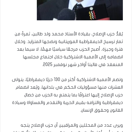
يُعَدُّ حزب الإصلاح، بقيادة الأستاذ محمد ولد طالبن، ثمرةً من
ثمار ترسيخ الديمقراطية الموريتانية ونضجها المتزايد. وخلال
فترة وجيزة، أصبح الحزب مرجعًا سياسيًا مهمًا، لا سيما بعد
انضمامه إلى الأممية الاشتراكية خلال اجتماع مجلسها
المنعقد في فاليتا أواخر شهر نوفمبر 2025.
وتضم الأممية الاشتراكية أكثر من 130 حزبًا ديمقراطيًا، يتولى
العشرات منها مسؤوليات الحكم في بلدانها، ويُعد انضمام
حزب الإصلاح إليها اعترافًا بما يتمتع به الحزب من خصال
ديمقراطية والتزامه بقيم الحرية والتقدم والمساواة وسيادة
القانون وحقوق الإنسان.
ويرى عدد من المحللين والمراقبين أن حزب الإصلاح يتجه