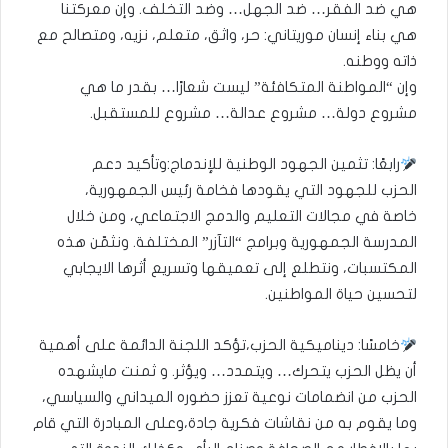
هي ضد الفقر… ضد الجهل… وضد التخلف. وإن معركتنا
هي بناء إنسان موريتاني: حر، واثق، متعلم، نزيه، ومتصالح مع
ذاته ووطنه.
وإن “المواطنة المتكافئة” ليست شعارًا… بقدر ما هي
مشروع دولة… مشروع عدالة… مشروع للمستقبل.
رابعًا: تثمين الجهود الوطنية للإندماج:وتأكيد دعم
الحزب للجهود التي يقودها فخامة رئيس الجمهورية،
خاصة في مجالات التعليم والدمج الاجتماعي، ومن خلال
المدرسة الجمهورية وبرامج “التآزر” المختلفة. ونثمّن هذه
المكتسبات، ونتطلع إلى تعميقها وتسريع أثرها الايجابي
لتحسين حياة المواطنين.
خامسًا: ديناميكية الحزب،تؤكد اللجنة الدائمة على أهمية
أن يظل الحزب يتحرك… ويتمدد… ويؤثر. و ثمنت مايشهده
الحزب من انضمامات نوعية تعزز حضوره الميداني والسياسي،
وما يقوم به من نقاشات فكرية جادة،وعلى المبادرة التي قام