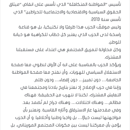
تأسيس “المواطنة المتكافئة” الذي تأسس على انقاض “ميثاق
الحقوق السياسية والاقتصادية والاجتماعية للحراطين” الذي
تأسس سنة 2013.
وليس موقفً الحزب هذا ظرفيًا ولا تكتيكيا، بل هو قناعة
راسخة لدى الحزب الذي يعتبر كل خطاب للكراهية هو خيانة
للوطن.
وكل محاولة لتمزيق المجتمع هي اعتداء على مستقبلنا
المشترك.
ويؤكد الحزب بالمناسبة على انه آن الأوان لنطوي معا صفحة
الاستغلال السياسي للهويات، وأن نفتح معا صفحة المواطنة
الجامعة… دون تمييز… دون إقصاء… ودون ظلم.
وإننا في حزب الإصلاح إذ نعتز بتاريخ بلادنا ومجتمعنا في
التعايش المشترك، لكننا لا نتهرب من الحقيقة: فهناك
مظالم… وهناك اختلالات… وهناك جراح لم تُضمد بعد.
وفي مقدمتها عار الاسترقاق وآثاره القاسية. ونعتبر بأن
مواجهتها ليست خيارًا… بل واجبا وطنيا وأخلاقيا. و أن الحزب
يؤمن بأن معركتنا ليست بين مكونات المجتمع الموريتاني، بل