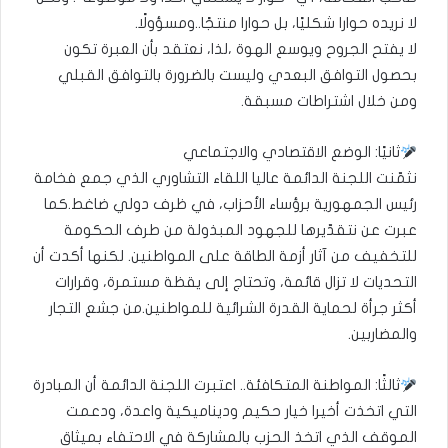
لا نريده حوارا شكليًا، بل حوارا منتجًا..ومسؤولًا.
لا يفتح الجروح ويوسع الهوة ،لذا، نعتقد بأن العبرة تكون
بحصول التوافق البعدي وليست بالضرورة بالتوافق القبلي
ومن خلال اشتراطات مسبقة.
ثانيًا: الوضع الاقتصادي والاجتماعي
نثمّنت اللجنة الدائمة عاليا اللقاء التشاوري الذي جمع فخامة
رئيس الجمهورية برؤساء الأحزاب، في ظرف دولي ضاغط.كما
عبرت عن نتقدّيرها للجهود المبذولة من طرف الحكومة
للتخفيف من آثار أزمة الطاقة على المواطنين. لكنها أكدت أن
التحديات لا تزال قائمة، وتحتاج إلى يقظة مستمرة، وقرارات
أكثر جرأة لحماية القدرة الشرائية للمواطنين.من جشع التجار
والمضاربين.
ثالثًا: المواطنة المتكافئة.. اعتبرت اللجنة الدائمة أن المبادرة
التي اتخذت أخيرا خيار حكيم وديناميكية واعدة، ودعمت
الموقف الذي اتخذ الحزب بالمشاركة في الاحتفاء بميثاق