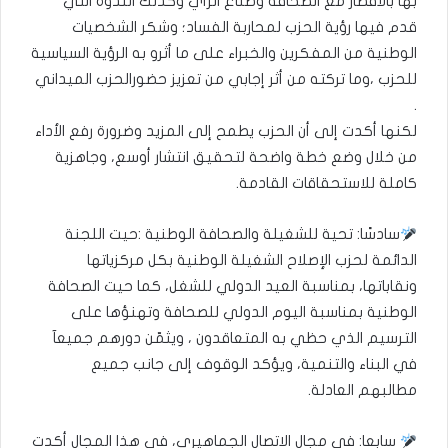
بها بالافطار مع الصحافة وصناع الرأي وكذلك الندوة التي
قدم فيها رؤية الحزب لمحاربة الفساد؛ وشكر الشخصيات
الوطنية من المفكرين والخبراء على ما أثرو به الرؤية السياسية
للحزب ،وما تركته من أثر إجابي من تعزيز حضورالحزب الميداني
.
لكنها أكدت إلى أن الحزب يطمح إلى المزيد وضرورة رفع الأداء
من خلال وضع خطة واضحة لتحقيق انتشار أوسع، وجاهزية
كاملة للاستحقاقات القادمة.
سادسًا: تحية للشغيلة والصحافة الوطنية :حيت اللجنة
الدائمة لحزب الإصلاح الشغيلة الوطنية بكل مركزياتها
ونقاباتها، بمناسبة العيد الدولي للشغل، كما حيت الصحافة
الوطنية بمناسبة اليوم الدولي للصحافة وتهنؤها على
الترسيم الذي حظي به المتعاقدون ، ويثمّن دورهم جميعآ
في البناء والتنمية، ويؤكد الوقوف إلى جانب جميع
مطالبهم العادلة.
سابعا: في مجال الاتصال الجماهيري، في هذا المجال أكدت