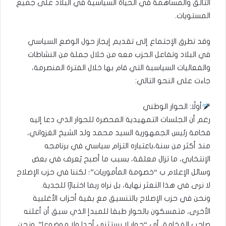
التالق والمساهمة في الحياة السياسية في البلاد على جميع
المستويات.
وقد تطرق الإجتماع إلى تقديم إيجاز حول الوضع السياسي
في البلاد وتفاعل الحزب معه من خلال جملة من النشاطات
والفعاليات السياسبة التي قام بها خلال الفترة المنصرمة،
جاءت على النحو التالي:
أولًا: الحوار الوطني
رغم أن الجلسات التمهيدية المحضرة للحوار الذي دعا إليه
فخامة رئيس الجمهورية السيد محمد ولد الشيخ الغزواني،
منذ أكثر من سنة،باعتباره التزام سياسي في برنامجه
الإنتخابي، ما تزال معلقة، بسبب ما أصبح يُعرف في بعض
وسائل الإعلام ب “خصومة المأموريات”؛ لكننا في حزب الإصلاح
لا نرى في هذا التعثر نهاية، بل نراه ربما اختبارًا للجدية.
ونحن في حزب الإصلاح بالتنسيق مع بقية أحزاب الأغلبية
الأخرى، متمسكون بالحوار طبقا للمبدإ الذي سبق أن أعلنه
صاحب الفخامة، أي “حوار لا يستثني أحدا ولا موضوعا”. ونحن