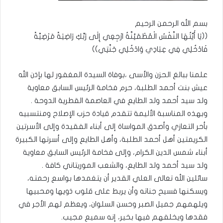
بسم الله الرحمن الرحيم
((يَا أَيَّتُهَا النَّفْسُ الْمُطْمَئِنَّةُ ارْجِعِي إِلَى رَبِّكِ رَاضِيَةً مَرْضِيَّةً
فَادْخُلِي فِي عِبَادِي وَادْخُلِي جَنَّتِي))
علمنا ببالغ الحزن والأسى ،بوفاة السيدة المغفور لها بإذن الله
عيش بنت أحمد الطلبة، حرم فخامة الرئيس السابق معاوية
ولد سيد أحمد ولد الطايع في العاصمة القطرية الدوحة .
وبهذه المناسبة الأليمة تتقدم قيادة حزب الإصلاح ومنتسبيه
بأحر التعازي وأصدق المواساة إلى أبناء الفقيدة وإلى الأسرتين
الكريمتين أهل أحمد الطلبة، وأهل الطايع وإلى أسرتها الكبيرة
أبناء شمس الدين الكرام، وإلى فخامة الرئيس السابق معاوية
ولد سيد أحمد ولد الطايع، والشعب الموريتاني كافة .
سائلين الله تعالى العلي القدير أن يتغمدها بواسع رحمته،
ويسكنها فسيح جناته وأن يربط على قلوب ذويها ومحبيها
ويلهمهم جميل الصبر وحسن السلوان، ويعظم لهم الأجر في
فقدها ويخلفهم فيها بخير، إنه سميع مجيب.