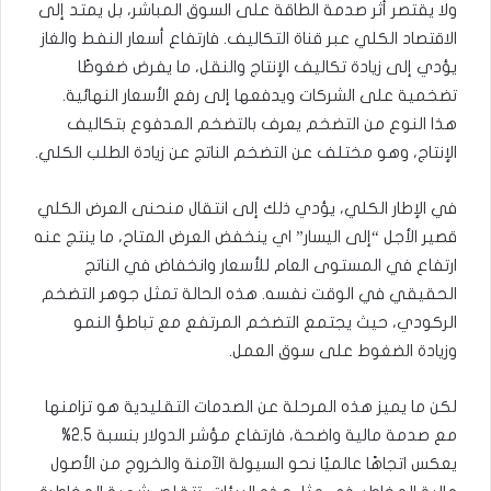
ولا يقتصر أثر صدمة الطاقة على السوق المباشر، بل يمتد إلى
الاقتصاد الكلي عبر قناة التكاليف. فارتفاع أسعار النفط والغاز
يؤدي إلى زيادة تكاليف الإنتاج والنقل، ما يفرض ضغوطًا
تضخمية على الشركات ويدفعها إلى رفع الأسعار النهائية.
هذا النوع من التضخم يعرف بالتضخم المدفوع بتكاليف
الإنتاج، وهو مختلف عن التضخم الناتج عن زيادة الطلب الكلي.
في الإطار الكلي، يؤدي ذلك إلى انتقال منحنى العرض الكلي
قصير الأجل “إلى اليسار” اي ينخفض العرض المتاح، ما ينتج عنه
ارتفاع في المستوى العام للأسعار وانخفاض في الناتج
الحقيقي في الوقت نفسه. هذه الحالة تمثل جوهر التضخم
الركودي، حيث يجتمع التضخم المرتفع مع تباطؤ النمو
وزيادة الضغوط على سوق العمل.
لكن ما يميز هذه المرحلة عن الصدمات التقليدية هو تزامنها
مع صدمة مالية واضحة، فارتفاع مؤشر الدولار بنسبة 2.5%
يعكس اتجاهًا عالميًا نحو السيولة الآمنة والخروج من الأصول