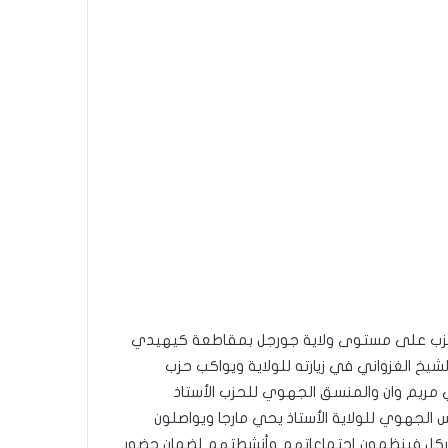
حزب على مستوى ولاية جورجل بمقاطعة كيهيدي
يخ الغزواني في زيارته للولاية ويواكب حزب
طني مريم وان والمنسق الجهوي للحزب الأستاذ
 الجهوي للولاية الأستاذ يحي مارجا ويواصلون
جوركل فينظمون إجتماعاتهم وأنشطتهم لضمان حضور