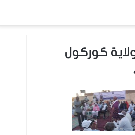
لاية كوركول