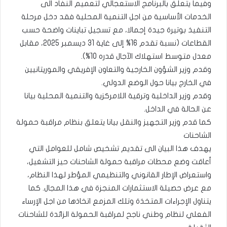
وفيما يتعلق بالبرنامج الاستعجالي لتعميم النفاد الى
الخدمات الأساسية من اجل التنمية المحلية فقد دخل مرحلة
التنفيذ بوتيرة جيدة إجمالا، مع تسجيل تباينات واضحة حسب
القطاعات (نسبة تقدم 16% إلى غاية 31 ديسمبر 2025، مقابل
معدل متوسط استهلاك الآجال قدره 10%).
وقدم وزير الشؤون الخارجية والتعاون الإفريقي والموريتانيين
في الخارج بيانا حول الوضع الدولي.
وقدم وزير الداخلية وترقية اللامركزية والتنمية المحلية بيانا
عن الحالة في الداخل.
كما قدم وزير التجهيز والنقل بيانا يتعلق بنظام مراقبة حمولة
الشاحنات
يهدف هذا البيان الى تقديم تشخيص شامل للعوامل التي
أعاقت وضع محطات مراقبة حمولة الشاحنات حيز التشغيل،
واستعراض الإطار القانوني والتنظيمي المؤطر لهذا النظام،
مع عرض حصيلة الاستثمارات المنجزة في هذا المجال. كما
يتناول الإجراءات المتخذة وتلك المزمع اتخاذها من اجل الإرساء
الفعلي لنظام وطني ناجح لمراقبة الحمولة الزائدة للشاحنات