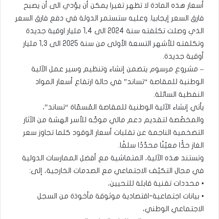
أسعار هذه المادة لا تظهر تغيرا يمكن أن يؤدي الى أن يصبح
فارق السعر إيجابيا. وعليه ستستمر الدولة في دفع فارق السعر
الذي وصلت تكلفته سنة 2024 الى 1,4 مليار اوقية جديدة
وتكلفته للأشهر التسعة الأولى من سنة 2025 الى 1,3 مليار
أوقية جديدة.
– مشروع مرسوم يتضمن إنشاء وتنظيم وسير عمل الآلية
الوطنية للمقاصة “تساند” في حالة ارتفاع أسعار المواد
النفطية السائلة.
يأتي إنشاء الآلية الوطنية للمقاصة المُسمّاة “تساند”،
والمخصّصة لتقديم دعم مالي موجَّه للأسر الهشة من الآثار
التضخمية الناجمة عن تقلبات أسعار الوقود كلما تجاوز سعر
الغاز حدًّا معيّنًا محدَّدًا سلفًا.
وتستند هذه الآلية، المتماشية مع أفضل الممارسات الدولية
في مجال التكيّف الاجتماعي مع الصدمات الخارجية، إلى:
• محددات تقنية قابلة للتحيين،
• بيانات اجتماعية-اقتصادية موثوقة مأخوذة من السجل
الاجتماعي الوطني،