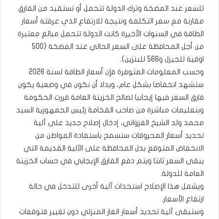
للسعر عند المضخة وترك الدولة تتحمل أو تستفيد من الفارق
مقارنة مع سعر التكلفة ونتيجة للارتفاع الذي عرفته أسعار
الطاقة في السنوات الأخيرة كانت الدولة تتحمل مبالغ معتبرة
من أجل المحافظة على السعر الحالي عند المضخة (500
اوقية للجيزل و566 للبنزين).
وحسب المعلومات المتوفرة فإن أسعار الطاقة لسنة 2026
ستشهد انخفاضا بشكل عام، وبدلا أن نكون في وضعية يكون
فارق السعر فيها إيجابيا لصالح الخزينة العامة قررت الحكومة
وبتعليمات مباشرة من صاحب الفخامة رئيس الجمهورية السيد
محمد ولد الشيخ الغزواني، إدخال إصلاح جديد على آلية
تحديد أسعار المحروقات ستسمح باستفادة المواطن من
الانخفاض المتوقع بدل المحافظة على الآلية القديمة التي
يبقى السعر ثابتا ويتم دفع الفارق الإيجابي في حساب الخزينة
العامة للدولة.
ويشمل هذا الإصلاح استحداث آلية أخرى للتدخل في حالة
ارتفاع الأسعار.
وستبقى آلية تحديد أسعار الغاز المنزلي دون تغيير فتوقعات