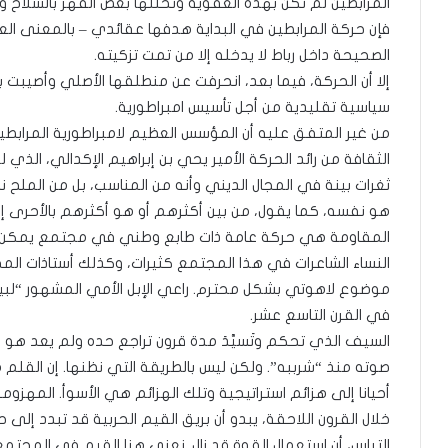
المرابطين لم تكن بهذه العفوية وتخللها بعض القهر بالسلاح ور
فإن حركة المرابطين في البداية هدفها عقائدي – بالمعنى العام
الصحيحة داخل رباط لا يدخله إلا من تمت تزكيته.
إلا أن الحركة، فيما بعد، انحرفت عن منطلقها الأصلي وأصيب
سياسية تقليدية من أجل تأسيس امبراطورية.
من غير المتفق عليه أن المؤسس العظيم لامبراطورية المرابط
الثقافة من رائد الحركة الأمير يحي بن إبراهيم الإكدالي، الذي ل
ثغرات بينة في المجال الديني وأنه من المناسب، بل من الملح نظ
هو نفسه، كما يقول، من بين أكثرهم أو هو أكثرهم بالأحرى إلما
المقاومة هي حركة عامة ذات طابع وطني في مجتمع يمكن الق
النساء الشاعرات في هذا المجتمع كثيرات، وكذلك أستاذات الم
موضوع لاهوتي بشكل محترم. راعي الإبل الأمي المشهور “لبيخ
في القرن التاسع عشر.
السيف الذي تحكم وتَسيَّدَ مدة قرون تراجع حده ولم يعد هو الم
صوته منذ “شرببه”. ولكن ليس بالطريقة التي نظنها. إن القلم هو
أحيانا إلى هزائم استراتيجية وتلك الهزائم هي الأسوأ. المهزوم
خلال القرون اللاحقة، يبدو أن بريق القيم الحربية قد تبدد إلى
التباس، أن استعمال القوة قد زال. نعني هنا القيم في المجتمع، 