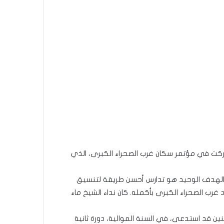
كت في مؤتمر سكان غرب الصحراء الكبرى، الذي
اء العينين هذا التجمع يوم 20 مارس 1906م. كان الهدف الوحيد هو تدارس أحسن طريقة لتنسيق
رب الصحراء الكبرى بأكمله. كان نداء الشيخ ماء
ا. وكان الشيخ ماء العينين قد استدعى، في السنة الموالية، دورة ثانية