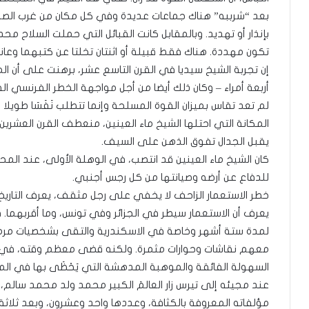
بعد “شرببه” هناك جماعات عديدة وفي كل مكان من غرب الصحرا
بإنذار أو تهديد. وبالمقابل كانت القبائل التي حملت السلاح م
تكون مهددة. هناك فقط قبيلة أو اثنتان تخلتا عن كتبهما وعانق
إن تجربة الشيخ سيديا في القرن التاسع عشر، برهنت على أن ا
أربعة أمراء – وكان ذلك أيضا من أجل مواجهة الخطر الفرنسي ا
لم تعد تقاس بميزان القوة المسلحة وإنما تتطلب نَفَسَا طويلا 
المكانة التي احتلها الشيخ ماء العينين، منعطف القرن العشري
يقبل الجدال تفوق الذهن على السيف.
كان الشيخ ماء العينين قد انتصب، في الوهلة الأولى، عند المحا
للدفاع عن أرضه وصيانتها من كل رجس أجنبي.
خطر الاستعمار الزاحف لا يخفي على رجل مثقف، يعرف التاريخ و
لمدة ستة أشهر وخاصة في الاسكندرية والتقى بشخصيات مرمو
معهم نقاشات وحوارات مثمرة. ولكنه قضى معظم وقته، في ال
السهولة الفائقة والموهبة المدهشة التي يَحْظَى بها في الم
عند مجيئه إلى تيرس زار العالمَ الكبير محمد ولد محمد سالم،
مؤلفاته المعروفة بالكثافة، وعددها واحد وعشرون، وبعد ثلاثة