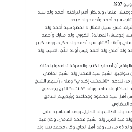
وعيش، عثمان ولدبكار، أمير لبراكنه، أحمد ولد سيد
لشاب، سيد أحمد وأحمد ولد عيده.
لعشرات. على سبيل المثال لا الحصر: سيد أحمد ولد
رئيس إدوعيش (لعصابة)، الكوري ولد امبارك وأحمد
د عمني وأولاد آكشار، سيد أحمد ولد مكيه، ووفد كبير
د أعلي ولد أحمد رئيس أولاد الـلَّبْ، اصنيب ولد
الواقع أن أصحاب الكتب والمعرفة تدافعوا بالمئات.
نواجيو، الشيخ سيد المختار ولد الشيخ القاضي
كثر من تندغه، “تاشمشت إكيدي” وعلى رأسهم الشيخ
المختار ولد حامد ووفد “كـنـتـه” الذين يجمعون
ئيس أهل سيد محمود وجماعته وبأيديهم البنادق
 البيضاوي.
مد ولد الطالب ولد الخليل، ووفد اسماسيد على
د عبد العزيز ولد الشيخ محمد المامي، وكان عبد
الدادَّه من بين وفد أهل الحاج، وكان محمد بيب ولد