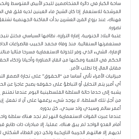
ساحة الكبار في دائرة المتخاصمين للبحر الأبيض المتوسط وانخف
المرشحة للاستعمار. إذا كان الشيخ ماء العينين لديه قلق في 
فهناك، عند بزوغ القرن العشرين بدأت الماكنة الجهنمية تشتغل
تصوره.
عتبة البلاد الجنوبية، إمارة الترارزه، نظامها السياسي مختل 
مستعمرتها السنغالية. منذ وفاة محمد الحبيب فالصراعات الد
الإمارة، الشيء الذي وفر للدولة الاستعمارية مسرحا مثاليا م
الحكم في اللعبة ومكنها من اتقان المناورة وأحيانا بإذكاء الحق
مقابل المال إذا تطلب الأمر..
ميزانيات الأمراء تأتي أساسا من “الحقوق” على تجارة الصمغ ال
أي أمير يتم التحايل أو التباطؤ على حقوقه يصبح عاجزا عن
يشبه إلى حدما حالة السلطة الفلسطينية اليوم عندما تمتنع إس
من أجل تلك السلطة، لا يوجد شيء يرغمها على أن لا تفعل. إن
أعمر سالم وسيدي ولد سيدي، كل بدوره.
عندما عبرت القوات الاستعمارية النهر لم تجد هناك سلطة واحد
أمام العدو الواحد لم يبق هناك، عمليا، إلا مبادرات ذات طابع 
لديهم إلا هالتهم الحربية التاريخية ولكن دون الغطاء الشكلي ل