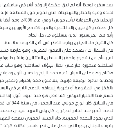
بعد سفره لوحظ أنه لم تبق صفحة إلا وقد أشر في هامشها ب
الإنجليز في الطرفاية (رأس جوبي) وفي عام 1885م وجه أيضا بتدمير مركز إسباني شيد بالداخلة.
كل ضعف وكل ميول زائد للتجارة والمبادلات مع الأوروبيين سيقو
رأيه هم الفرنسيون الذين يتسللون من كل اتجاه.
كان الشيخ ماء العينين يواجه الخطر في أقل الظروف ملاءمة.
في الشمال كان يعتمد على المخزن المغربي وهو عارضة خشبية
لم يسأم من تشجيع وتحفيز السلاطين المتتاليين وتنشيط ورفع 
هشام وهو على العرش، ثم محمد الرابع والحسن الأول ومولاي
وخصاله النادرة الرفيعة فإنهم يتعاملون معه باحترام وتقدي
بالقفز في المقاومة أو بضرورة إسعافه بالدعم اللازم في الرس
حسم هذا الاختيار النهائي كما فعل هو منذ اليوم الأول: إما النص
في السابق ك
لدعم الأمير عبد القادر الجزائري. كان ولي العهد سيدي محم
الذي يقود النجدة المغربية. كان الجيش المغربي تنقصه المهني
يقوده الجنرال بيجو الذي حصل على نصر حاسم. فكانت كارثة “