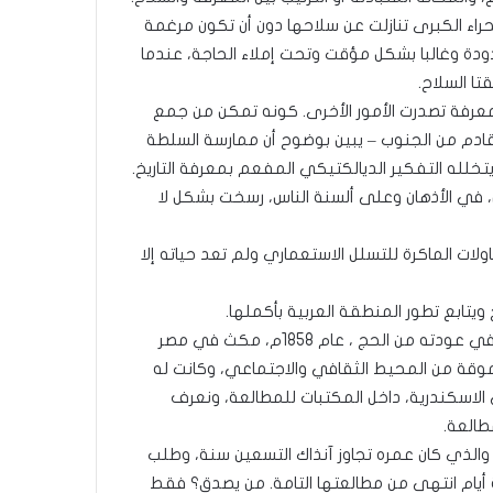
ء الكبرى تنازلت عن سلاحها دون أن تكون مرغمة
حدودة وغالبا بشكل مؤقت وتحت إملاء الحاجة، عندما
تا السلاح.
لمعرفة تصدرت الأمور الأخرى. كونه تمكن من جمع
لقادم من الجنوب – يبين بوضوح أن ممارسة السلطة
يتخلله التفكير الديالكتيكي المفعم بمعرفة التاريخ.
ن، في الأذهان وعلى ألسنة الناس، رسخت بشكل لا
ولات الماكرة للتسلل الاستعماري ولم تعد حياته إلا
يتابع تطور المنطقة العربية بأكملها.
يعرف أن الاستعمار سيطر في الجزائر وفي تونس، وما أقربهما. في عودته من الحج ، عام 1858م، مكث في مصر
قة من المحيط الثقافي والاجتماعي، وكانت له
اسكندرية، داخل المكتبات للمطالعة، ونعرف
طالعة.
 والذي كان عمره تجاوز آنذاك التسعين سنة، وطلب
 أيام انتهى من مطالعتها التامة. من يصدق؟ فقط