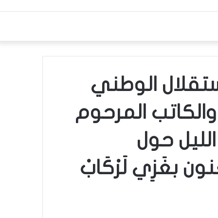
ستقلال الوطني
والكاتب المرحوم
لليل حول
 بغَزِي لَرْكَابْ