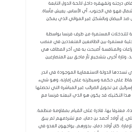
اض درجته وتقهقره داخل لائحة الدول التابعة
الشمال فهو في الجنوب، أي الأساس، يعيش مأساة.
 ضد البيضان وبالشكل غير المواتي الذي يمكن
نتيجة للتدخلات المستمرة من طرف فرنسا بواسطة
اخلية مستمرة بين الطامعين المتعددين في منصب
نالنزاعات والمنافسة أصبحت به في آخر المطاف هي
د، وتارة أخرى بتشجيع ثأر ماحق بين المتصارعين
تي تسددها الدولة الاستعمارية الموجودة في اندر.
 الحفاظ على حكمه وسيطرته على إمارته، وهو شيء
رائيل عن تحويل الضرائب غير المباشرة التي تحصلها
 هذا التكتيك قد يكون هو الذي اتبعته فرنسا مع
ة، معترفا بها، قادرة على القيام بمقاومة منظمة.
قبلي. إن أولاد أحمد بن دمان، مع تشرذمهم لم يبق
لإمارة. كان أولاد دمان، بدورهم، يواجهون العدو في