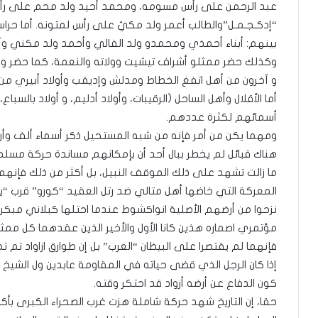
عبد الرحمن على رأس مسومه، ومحمد أحيد ولد محم على رأس
“إدكـجـمـل”والطالب أعمر ولد مكيٌ على رأس لمتونه. أما حراس
بينهم: أبناء أحمذي ومحمدو ولد الفالي وأحمد ولد مكني وآخ
وكذلك حضر ممثلو أشراف تيشيت وولاته والنعمة، كما حضر وفد
و آخرون من أهل اتفغ الخطاط ومدلش وإديقب وأولاد أبيري من
أما الأقلال وأهل الساحل (الرقيبات، وأولاد أدليم، و أولاد بالسبا
أسمائهم لكثرة عددهم.
ومهما يكن من أمر فإنه من شبه المستحيل ذكر أسماء ألف وأ
هناك قبائل لم يخطر ببال أحد أن بإمكانهم مساندة حركة مس
ما زالت تشهد على ذلك الموقف النبيل، بل أكثر من ذلك فإنهم 
المعركة التي خاضها أهل متالي ضد رتل العقيد “كورو” قرب 
نزحوا من أرضهم الأصلية انواكشوط عندما احتلها كبلاني مبكرا.
مؤتمري اصماره هذين كانا الأول والأخير الذين عقدهما كل مم
فإنهما لم يقتصرا على البيظان “العرب” بل إن طوارق ازاواد ت
إذا كان الرجل الذي قضى حياته في المقاومة عابدين ول الشيخ 
كون الدفاع عن أرضه أزواد قد احتكر وقته.
حقا، إن التاريخ شهد حركة شاملة هزت غرب الصحراء الكبرى بأك