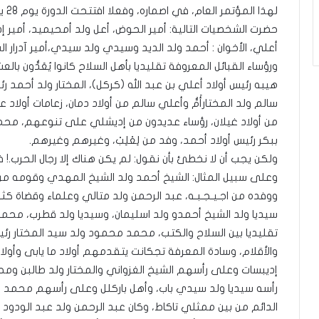
لهذا المؤتمر العام، في اصماره، وفعلا افتتحت الدورة يوم 28 يونيو 1907.
حضرت الشخصيات التالية: أمير الحوض، أعل ولد أمحيميد، أمير إد
أعلي، الأخوان : أحمد ولد الديد وسيدي ولد سيدي،أمير آدرار ا
ورؤساء القبائل المعروفة تقليديا بأهل السلاح كانوا يُعَدُّون با
هيبه رئيس أولاد أعلي بن عبد الله (كركل)، المختار ولد أحمد 
سالم ولد المختارأَمُّ وأعلي سالم من أولاد دمان، زعامات أولا
من أولاد غيلان، رؤساء عديدون من إديشلي على تنوعهم، محمد ول
ببكر رئيس أولاد أحمد، وفد من لِعْلِبْ، وغيرهم وغيرهم.
ولكن يجب أن لا نخطئ بأن نقول: لم يكن هناك إلا رجال الحرب.! ف
وعلى سبيل المثال: الشيخ أحمد ولد الشيخ المهدي وقومه من ت
ووفده من اجـيـجـبـه، عبد الرحمن ولد متالي وعلماء وقضاة 
سيديا ولد الشيخ أحمدو ولد اسليمان، وسيديا ولد قطرب، محمد 
تقليديا بين السلاح والكتب، محمد محمود ولد سيد المختار ر
والأقلام، وسادة المعرفة تجكانت يتقدمهم أولاد ما يابى وأولاد
إديبسات وعلى رأسهم الشيخ الغزواني والمختار ولد طالبن ومح
رأسه سيديا ولد سيدي باب، وأهل باركلل وعلى رأسهم محمد ول
الدائم من بين ممثلي تاكاط، وكان عبد الرحمن ولد عبد الودود و