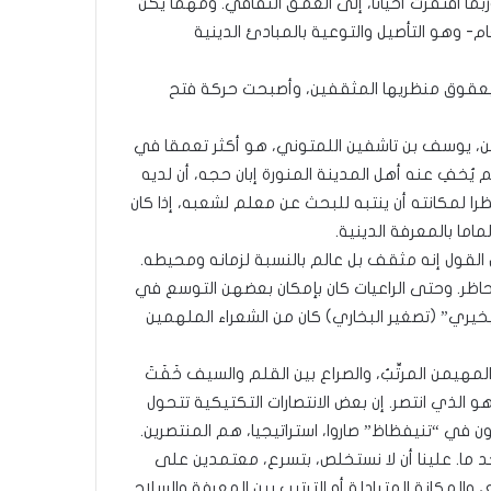
بما افتقرت أحيانا، إلى العمق الثقافي. ومهما يكن
- وهو التأصيل والتوعية بالمبادئ الدينية
ت بعقوق منظريها المثقفين، وأصبحت حركة فتح
ين، يوسف بن تاشفين اللمتوني، هو أكثر تعمقا في
م يُخفِ عنه أهل المدينة المنورة إبان حجه، أن لديه
را لمكانته أن ينتبه للبحث عن معلم لشعبه، إذا كان
ما بالمعرفة الدينية.
ول إنه مثقف بل عالم بالنسبة لزمانه ومحيطه.
حاظر. وحتى الراعيات كان بإمكان بعضهن التوسع في
يري” (تصغير البخاري) كان من الشعراء الملهمين
هيمن المرتِّبُ، والصراع بين القلم والسيف خَفَتَ
 الذي انتصر. إن بعض الانتصارات التكتيكية تتحول
ون في “تنيفظاظ” صاروا، استراتيجيا، هم المنتصرين.
 حد ما. علينا أن لا نستخلص، بتسرع، معتمدين على
والمكانة المتبادلة أو الترتيب بين المعرفة والسلاح.