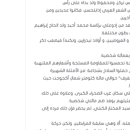
 تركز، ومحفوظ ولد بداه على رأس
 الشعر العربي إدابلحسن، فكانوا عديدين ومن
رين.
 من إدوعلي برئاسة محمد أحيد ولد الحاج إبراهيم
 بطون مختلفة.
ع، و العروصيين، و أولاد تيدرارين، وتكنه) فيصعب ذكر
ربعمائة شخصية.
لحة تحمسوا للمقاومة المسلحة وأشعارهم الملتهبة
حملوا السلاح بشجاعة. من الأمثلة الشهيرة
“يغرف” حوالي مائة كلومتر شمال أكجوجت حيث
ثلي سكان غرب الصحراء الكبرى. وعلاوة على ذلك
م تمثيلهم بوفد ضم مائتي شخصية.
سيد المختار الكنتي، لم يحضر فإن ذلك مرده إلى
مله، ألا وهي سابقة المرابطين. ولكن حركة