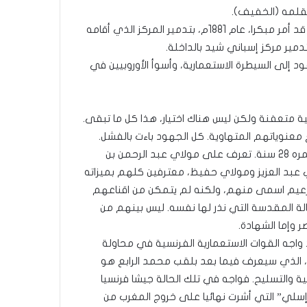
قلمه (الخفيف).
لشدة وعيه بالخطر والتهديدات التي تحوم حول المنطقة فإنه قد أمر مبكرا، عام 1881م، بتدمير المركز الذي أقامه
د إلى السيطرة الاستعمارية، وأسوأ الأوروبيين في
 متعفنة ولكن ليس هناك اختيار، هذا كل ما تبقى.
معنوياتهم المتهاوية. كل الجهود باءت بالفشل.
السلطنة منخورة. صار على اتصال بهؤلاء السلاطين وهو شاب عمره 28 سنة. تعرف على مولاي عبد الرحمن بن
 عبد العزيز ومولاي حفيظ، معترفين كلهم بميزاته
ر كزعيم اسمى منهم، ولكنه لم يتمكن من اقناعهم
الة المقدسة التي نذر لها نفسه. ليس بينهم من
ر وإما الشهادة.
ان الورع مولاي عبد الرحمن، في سنة 1844م، قد واجه القوات الاستعمارية الفرنسية في محاولة
د، الذي سيعرف فيما بعد بلقب محمد الرابع هو
ة والتسليح. فواجه في تلك الحالة جيشا فرنسيا
إسلي” التي أشرت نهائيا على خروج المغرب من