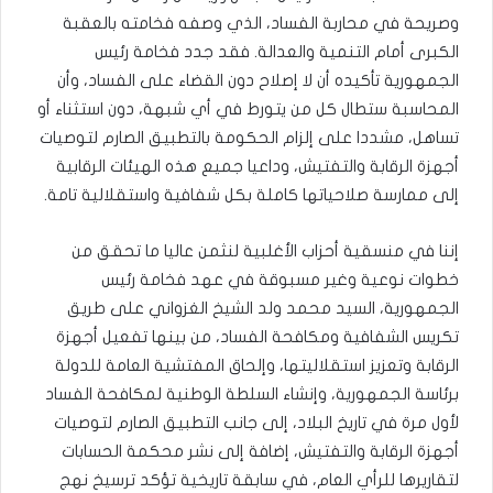
وصريحة في محاربة الفساد، الذي وصفه فخامته بالعقبة
الكبرى أمام التنمية والعدالة. فقد جدد فخامة رئيس
الجمهورية تأكيده أن لا إصلاح دون القضاء على الفساد، وأن
المحاسبة ستطال كل من يتورط في أي شبهة، دون استثناء أو
تساهل، مشددا على إلزام الحكومة بالتطبيق الصارم لتوصيات
أجهزة الرقابة والتفتيش، وداعيا جميع هذه الهيئات الرقابية
إلى ممارسة صلاحياتها كاملة بكل شفافية واستقلالية تامة.
إننا في منسقية أحزاب الأغلبية لنثمن عاليا ما تحقق من
خطوات نوعية وغير مسبوقة في عهد فخامة رئيس
الجمهورية، السيد محمد ولد الشيخ الغزواني على طريق
تكريس الشفافية ومكافحة الفساد، من بينها تفعيل أجهزة
الرقابة وتعزيز استقلاليتها، وإلحاق المفتشية العامة للدولة
برئاسة الجمهورية، وإنشاء السلطة الوطنية لمكافحة الفساد
لأول مرة في تاريخ البلاد، إلى جانب التطبيق الصارم لتوصيات
أجهزة الرقابة والتفتيش، إضافة إلى نشر محكمة الحسابات
لتقاريرها للرأي العام، في سابقة تاريخية تؤكد ترسيخ نهج