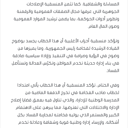
المساءلة والشفافية. كما تثمن المنسقية الإصلاحات
الجوهرية التي عرفها مجال الصفقات العمومية والرقمنة
وتطوير أدوات الحوكمة، بما يضمن ترشيد الموارد العمومية
وصون المال العام.
وتؤكد منسقية أحزاب الأغلبية أن هذا الخطاب يجسد بوضوح
القيادة الرشيدة لفخامة رئيس الجمهورية، وما يميزها من
وضوح في الرؤية وصرامة في التنفيذ وإرادة سياسية صادقة
في بناء إدارة حديثة تخدم المواطن وتكرّس العدالة وتستأصل
الفساد.
وفي الختام، تؤكد المنسقية أن هذا الخطاب يأتي امتدادا
لخطاب صاحب الفخامة في تخرج الدفعة الماضية من
المدرسة الوطنية للإدارة، والذي تناول فيه بعمق قضايا إصلاح
الإدارة والاختلالات التي تعترضها، مما يبرهن على الاهتمام
الكبير والمستمر الذي يوليه فخامته لمحاربة الفساد بكل
أشكاله، ولإرساء إدارة وطنية قوية وشفافة وعادلة تخدم