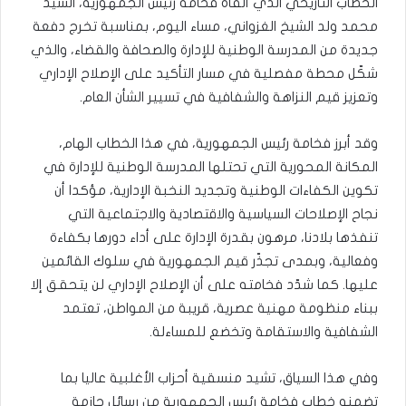
الخطاب التاريخي الذي ألقاه فخامة رئيس الجمهورية، السيد
محمد ولد الشيخ الغزواني، مساء اليوم، بمناسبة تخرج دفعة
جديدة من المدرسة الوطنية للإدارة والصحافة والقضاء، والذي
شكّل محطة مفصلية في مسار التأكيد على الإصلاح الإداري
وتعزيز قيم النزاهة والشفافية في تسيير الشأن العام.
وقد أبرز فخامة رئيس الجمهورية، في هذا الخطاب الهام،
المكانة المحورية التي تحتلها المدرسة الوطنية للإدارة في
تكوين الكفاءات الوطنية وتجديد النخبة الإدارية، مؤكدا أن
نجاح الإصلاحات السياسية والاقتصادية والاجتماعية التي
تنفذها بلادنا، مرهون بقدرة الإدارة على أداء دورها بكفاءة
وفعالية، وبمدى تجذّر قيم الجمهورية في سلوك القائمين
عليها. كما شدّد فخامته على أن الإصلاح الإداري لن يتحقق إلا
ببناء منظومة مهنية عصرية، قريبة من المواطن، تعتمد
الشفافية والاستقامة وتخضع للمساءلة.
وفي هذا السياق، تشيد منسقية أحزاب الأغلبية عاليا بما
تضمنه خطاب فخامة رئيس الجمهورية من رسائل حازمة