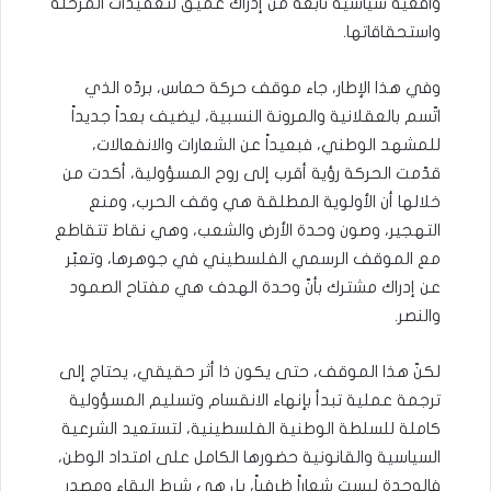
واقعية سياسية نابعة من إدراك عميق لتعقيدات المرحلة
واستحقاقاتها.
وفي هذا الإطار، جاء موقف حركة حماس، بردّه الذي
اتّسم بالعقلانية والمرونة النسبية، ليضيف بعداً جديداً
للمشهد الوطني، فبعيداً عن الشعارات والانفعالات،
قدّمت الحركة رؤية أقرب إلى روح المسؤولية، أكدت من
خلالها أن الأولوية المطلقة هي وقف الحرب، ومنع
التهجير، وصون وحدة الأرض والشعب، وهي نقاط تتقاطع
مع الموقف الرسمي الفلسطيني في جوهرها، وتعبّر
عن إدراك مشترك بأنّ وحدة الهدف هي مفتاح الصمود
والنصر.
لكنّ هذا الموقف، حتى يكون ذا أثر حقيقي، يحتاج إلى
ترجمة عملية تبدأ بإنهاء الانقسام وتسليم المسؤولية
كاملة للسلطة الوطنية الفلسطينية، لتستعيد الشرعية
السياسية والقانونية حضورها الكامل على امتداد الوطن،
فالوحدة ليست شعاراً ظرفياً، بل هي شرط البقاء ومصدر