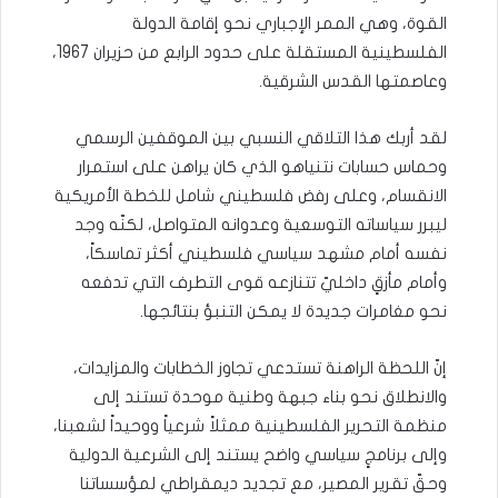
القوة، وهي الممر الإجباري نحو إقامة الدولة
الفلسطينية المستقلة على حدود الرابع من حزيران 1967،
وعاصمتها القدس الشرقية.
لقد أربك هذا التلاقي النسبي بين الموقفين الرسمي
وحماس حسابات نتنياهو الذي كان يراهن على استمرار
الانقسام، وعلى رفض فلسطيني شامل للخطة الأمريكية
ليبرر سياساته التوسعية وعدوانه المتواصل، لكنّه وجد
نفسه أمام مشهد سياسي فلسطيني أكثر تماسكاً،
وأمام مأزقٍ داخليّ تتنازعه قوى التطرف التي تدفعه
نحو مغامرات جديدة لا يمكن التنبؤ بنتائجها.
إنّ اللحظة الراهنة تستدعي تجاوز الخطابات والمزايدات،
والانطلاق نحو بناء جبهة وطنية موحدة تستند إلى
منظمة التحرير الفلسطينية ممثلاً شرعياً ووحيداً لشعبنا،
وإلى برنامجٍ سياسي واضح يستند إلى الشرعية الدولية
وحقّ تقرير المصير، مع تجديد ديمقراطي لمؤسساتنا