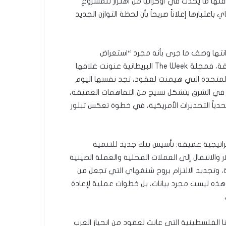
أقلها ما يحدث في أوكرانيا من اهتزاز للمشروع
تبارها إعلاناً صريحاً بأن لحظة التوازن الجديد
نتها وصف ما جرى بأنه مجرد “استعراض
احتفالي”، لكن الإعلام الغربي نفسه لم يستطع إنكار الحقيقة، فمجلة The Week البريطانية عنونت غلافها
المتحدة التي هيمنت لعقود، تجد نفسها اليوم
ما في الشرق يتشكل نسيج من التفاهمات العميقة،
حدياً التحذيرات الأمريكية، في خطوة تعكس تبلور
اتيجية عميقة: تأسيس بنك جديد للتنمية
ر والانتقال إلى العملات المحلية والعملة الصينية
، وتجديد الالتزام بروح شنغهاي التي تجعل من
 وهذه ليست مجرد بيانات، بل خطوات عملية لإعادة
الفلسطينية التي عانت لعقود من انحياز الغرب