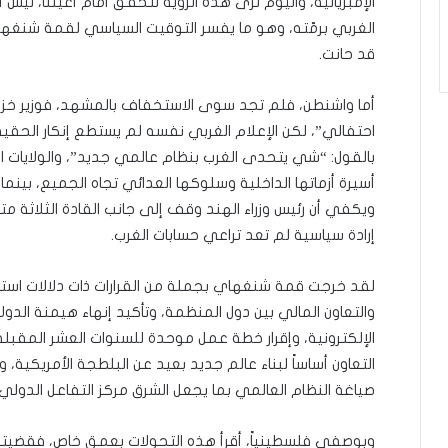
الإمبريالية، واليوم نرى هذه الرؤية تتحقق أمام أعيننا، ليس 
الغربي برمّته، وهو ما يفسر التوقيت السياسي لقمة شنغهاي باع
قد حانت.
أما واشنطن، فلم تجد سوى الاستخفاف بالمشهد، فوزير خزا
بالقول: “شي يتحدى الغرب بنظام عالمي جديد”، والولايات 
أسيرة أزماتها الداخلية وسلوكها العدائي تجاه الجميع، بين
ويكفي أن رئيس وزراء الهند وقف إلى جانب القادة الثلاثة مت
إرادة سياسية لم تعد تراعي حسابات الغرب.
لقد خرجت قمة شنغهاي بجملة من القرارات ذات دلالات استر
والتعاون المالي بين دول المنظمة، وتأكيد إنهاء هيمنة الدولا
الإلكترونية، وإقرار خطة عمل موحدة للسنوات العشر المقبلة
التعاون أساساً لبناء عالم جديد بعيد عن البلطجة الأمريكية،
صياغة النظام العالمي بما يجعل الشرق مركز التفاعل الدولي.
وبوصفي فلسطينياً، أقرأ هذه التحولات بعمق خاص، فقضيتنا 