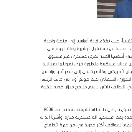
يباً، حيث تقدّم قادة أوراسيا إلى منصة واحدة
زءاً حاسماً من مستقبل البشرية يصاغ اليوم في
حتى أتبعتها الصين بعرض عسكري غير مسبوق
 قدرات عسكرية متطورة جرى تمويلها بميزانية
الجيش الأمريكي وكأنه ينتمي إلى عصر آخر، وزاد من
الكوري الشمالي كيم جونغ أون إلى جانب الرئيس
ي لتحالف ثلاثي يرسم ملامح ميزان جديد للقوة
هذه القمة لم تكن اجتماعاً عابراً، بل محطة نوعية في مسار تحوّل تاريخي طالما استشرفناه، فمنذ عام 2006
متحدة رغم امتلاكها آلة عسكرية جبارة، وأشرنا آنذاك
فعهما لمواقف أكثر جذرية في مواجهة الأطماع