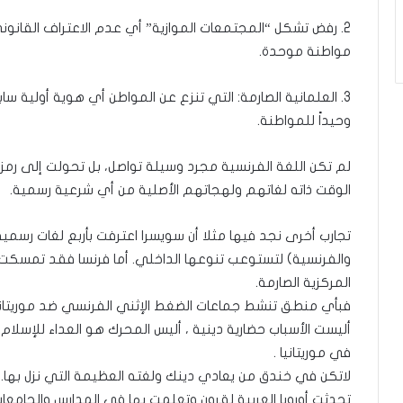
2. رفض تشكل “المجتمعات الموازية” أي عدم الاعتراف القانوني 
مواطنة موحدة.
3. العلمانية الصارمة: التي تنزع عن المواطن أي هوية أولية س
وحيداً للمواطنة.
لم تكن اللغة الفرنسية مجرد وسيلة تواصل، بل تحولت إلى رم
الوقت ذاته لغاتهم ولهجاتهم الأصلية من أي شرعية رسمية.
تجارب أخرى نجد فيها مثلا أن سويسرا اعترفت بأربع لغات رسمية، بي
والفرنسية) لتستوعب تنوعها الداخلي. أما فرنسا فقد تمسكت بخ
المركزية الصارمة.
فبأي منطق تنشط جماعات الضغط الإثني الفرنسي ضد موريتاني
أليست الأسباب حضارية دينية ، أليس المحرك هو العداء للإسلا
في موريتانيا .
لاتكن في خندق من يعادي دينك ولغته العظيمة التي نزل بها.
تحدثت أوروبا العربية لقرون وتعلمت بها في المدارس والجامعات