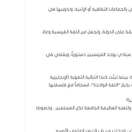
بالجماعات الثقافية أو الإثنية، وتذويبها في
ابقة على الدولة، وتجعل من اللغة الفرنسية وعاءً
ز سيادي يوحد الفرنسيين دستورياً، ويقصي في
نما تبنّت كندا الثنائية اللغوية (الإنجليزية
يار “اللغة الواحدة”، انسجاماً مع فلسفتها
ا؟
م وللغته العظيمة الجامعة لكل المسلمين ، وخصوصا
 ، فدخلت من باب التنوير العلمي الأوسع.