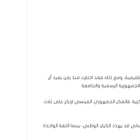
75 إثنية وقرابة 75 لهجة محلية وإقليمية، ومع ذلك فقد اختارت منذ زمن بعيد أن
لجمهورية الرسمية والجامعة.
ركزية. فالفكر الجمهوري الفرنسي ارتكز على ثلاث
لساني قد يهدد الكيان الوطني، بينما اللغة الواحدة