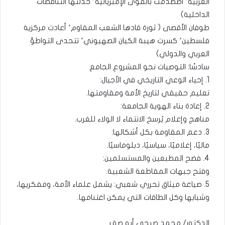
العربية٬ اصطدمت بالقوى الإمبريالية٬ خذلتها التناقضات
الداخلية)
طوفان الأقصى ( ثورة قادها الشعب المقاوم٬ أعادت مركزية
فلسطين٬ كسرت هيبة الكيان الصهيوني٬ تتحدى التواطؤ
العربي والدولي)
سادسًا: التوصيات نحو المشروع الجامع
1. إحياء الوعي التاريخي في الأجيال:
تعليم حقيقي لتاريخ الأمة ومقاومتها.
2. إعادة بناء الهوية الجامعة:
مناهج وإعلام يُرسخ الانتماء لا الولاء للغرب.
3. دعم المقاومة بكل أشكالها:
ماليًا، إعلاميًا، سياسيًا، دبلوماسيًا.
4. فضح المطبعين والمستسلمين:
وفتح جبهات المقاطعة الشعبية.
5. صياغة ميثاق تحرري شعبي: يشمل علماء الأمة، ومفكريها،
وشبابها وكل الطاقات التي يمكن اغتنامها.
الدكتور/ محمد صبحي أبو صقر