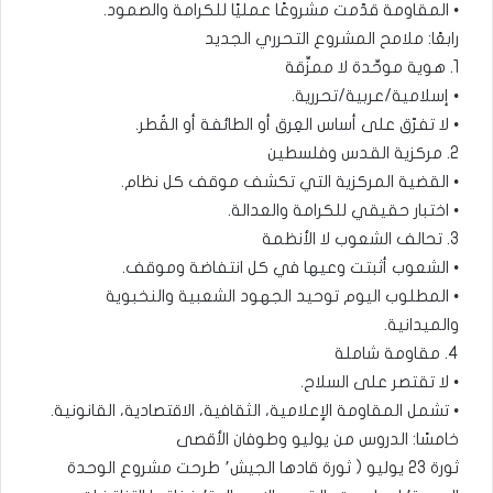
• المقاومة قدّمت مشروعًا عمليًا للكرامة والصمود.
رابعًا: ملامح المشروع التحرري الجديد
1. هوية موحِّدة لا ممزِّقة
• إسلامية/عربية/تحررية.
• لا تفرّق على أساس العِرق أو الطائفة أو القُطر.
2. مركزية القدس وفلسطين
• القضية المركزية التي تكشف موقف كل نظام.
• اختبار حقيقي للكرامة والعدالة.
3. تحالف الشعوب لا الأنظمة
• الشعوب أثبتت وعيها في كل انتفاضة وموقف.
• المطلوب اليوم توحيد الجهود الشعبية والنخبوية
والميدانية.
4. مقاومة شاملة
• لا تقتصر على السلاح.
• تشمل المقاومة الإعلامية، الثقافية، الاقتصادية، القانونية.
خامسًا: الدروس من يوليو وطوفان الأقصى
ثورة 23 يوليو ( ثورة قادها الجيش٬ طرحت مشروع الوحدة