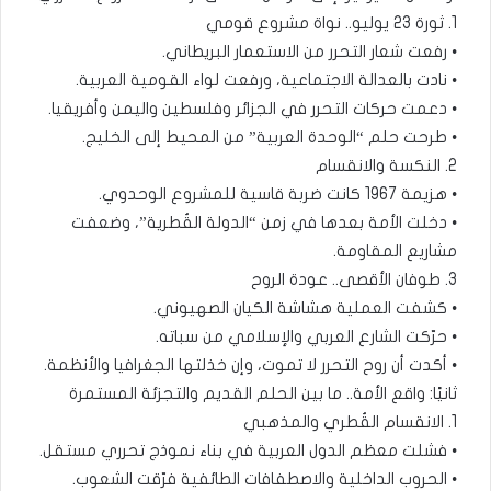
1. ثورة 23 يوليو.. نواة مشروع قومي
• رفعت شعار التحرر من الاستعمار البريطاني.
• نادت بالعدالة الاجتماعية، ورفعت لواء القومية العربية.
• دعمت حركات التحرر في الجزائر وفلسطين واليمن وأفريقيا.
• طرحت حلم “الوحدة العربية” من المحيط إلى الخليج.
2. النكسة والانقسام
• هزيمة 1967 كانت ضربة قاسية للمشروع الوحدوي.
• دخلت الأمة بعدها في زمن “الدولة القُطرية”، وضعفت
مشاريع المقاومة.
3. طوفان الأقصى.. عودة الروح
• كشفت العملية هشاشة الكيان الصهيوني.
• حرّكت الشارع العربي والإسلامي من سباته.
• أكدت أن روح التحرر لا تموت، وإن خذلتها الجغرافيا والأنظمة.
ثانيًا: واقع الأمة.. ما بين الحلم القديم والتجزئة المستمرة
1. الانقسام القُطري والمذهبي
• فشلت معظم الدول العربية في بناء نموذج تحرري مستقل.
• الحروب الداخلية والاصطفافات الطائفية فرّقت الشعوب.