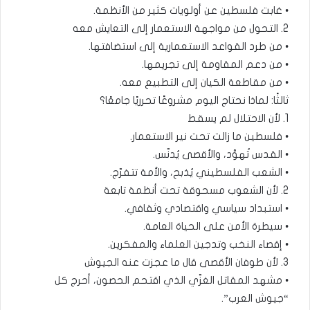
• غابت فلسطين عن أولويات كثير من الأنظمة.
2. التحول من مواجهة الاستعمار إلى التعايش معه
• من طرد القواعد الاستعمارية إلى استضافتها.
• من دعم المقاومة إلى تجريمها.
• من مقاطعة الكيان إلى التطبيع معه.
ثالثًا: لماذا نحتاج اليوم مشروعًا تحرريًا جامعًا؟
1. لأن الاحتلال لم يسقط
• فلسطين ما زالت تحت نير الاستعمار.
• القدس تُهوَّد، والأقصى يُدنّس.
• الشعب الفلسطيني يُذبح، والأمة تتفرّج.
2. لأن الشعوب مسحوقة تحت أنظمة تابعة
• استبداد سياسي واقتصادي وثقافي.
• سيطرة الأمن على الحياة العامة.
• إقصاء النخب وتدجين العلماء والمفكرين.
3. لأن طوفان الأقصى قال ما عجزت عنه الجيوش
• مشهد المقاتل الغزّي الذي اقتحم الحصون، أحرج كل
“جيوش العرب”.