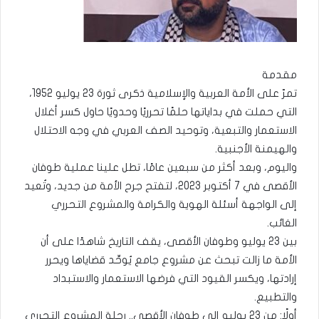
مقدمة
تمرّ على الأمة العربية والإسلامية ذكرى ثورة 23 يوليو 1952،
التي حملت في بداياتها حلمًا تحرريًا وحدويًا حاول كسر أغلال
الاستعمار والتبعية، وتوحيد الصف العربي في وجه الاحتلال
والهيمنة الأجنبية.
واليوم، وبعد أكثر من سبعين عامًا، تطل علينا عملية طوفان
الأقصى في 7 أكتوبر 2023، لتفتح جرح الأمة من جديد، وتُعيد
إلى الواجهة أسئلة الهوية والكرامة والمشروع التحرري
الغائب.
بين 23 يوليو وطوفان الأقصى، يقف التاريخ شاهدًا على أن
الأمة ما زالت تبحث عن مشروع جامع يُوحِّد قضاياها ويحرر
إرادتها، ويكسر القيود التي فرضها الاستعمار والاستبداد
والتطبيع.
أولًا: من 23 يوليو إلى طوفان الأقصى.. رحلة المشروع التحرري