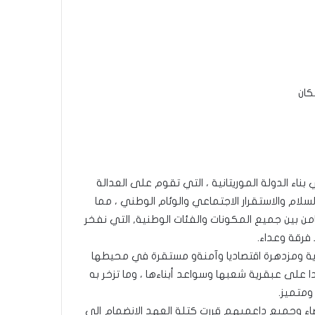
كان
بناء الدولة الموريتانية ، التي تقوم على العدالة
سلام والاستقرار الاجتماعي والوئام الوطني ، مما
ن بين جميع المكونات والفئات الوطنية, التي نفخر
 فرقة وعداء.
وية ومزدهرة اقتصاديا وآمنةو مستقرة في محيطها
 على عبقرية شعبها وسواعد أبناءها ، وما تزخر به
ومتميز.
اء وجميع داعميهم قررت كتلة العهد الانضمام إلى