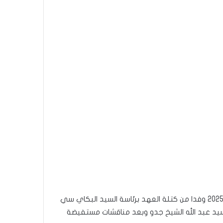
إستقبل رئيس الحزب الأستاذ محمد طالبن الأربعاء التاسع يونيو 2025 وفدا من كتلة العهد برئاسة السيد البكاي سي
د عبد الله الشيخ جدو وبعد مناقشات مستفيضة