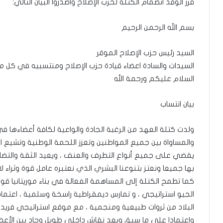
قرر الوفد انضمام الكتلة لحزب الإصلاح واصدروا البيان التالي:
بسم الله الرحمن الرحيم
السيد رئيس حزب الإصلاح الموقر
السيدات والسادة اعضاء قيادة حزب الإصلاح ومنتسبيه في كل م
السلام عليكم ورحمة الله
بيان انتساب
ولدت كتلة العهد من الرغبة الجادة والواعية لكافة أعضاءها في 
والمساواة بين جميع المواطنين وتعزز اللحمة الوطنية وتشيع ال
يقضي على جميع أنواع التطرف والعنف ، ويعيد الثقة والتضام
بها جميعا ونعتز بتنوعنا البشري الذي نعتبره عامل قوة وثراء لا
كما تطمح الكتلة إلى المساهمة الفعالة في بناء موريتانيا ق
الجيو استراتيجي ، و تمارس ديمقراطية راسخة وسلمية ، اعتمادا
البلاد من ثروات طبيعية ومنجمية ، مع موقع استراتيجي فريد 
واعتمادا على ما سبق وبعد نقاش داخلي طويل وجاد بين الأعض