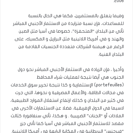
2006.
وفيما يتعلق بالمستثمرين، فكما هي الحال بالنسبة
للمساعدات، فإن نسبة متزايدة من الاستثمار الأجنبي المباشر
تأتي من البلدان “المتحفزة”، خصوصا في آسيا مثل الصين
والهند و في أمريكا اللاتينية مثل البرازيل و المكسيك، على
الرغم من هيمنة الشركات متعددة الجنسيات القادمة من
البلدان الغنية.
وأخيرا ، فإن الزيادة في الاستثمار الأجنبي المباشر نحو دول
الجنوب هي أيضا نتيجة لعمليات شراء المحافظ
(portefeuilles) الإستثمارية و كذا نتيجة تحرير سوق الخدمات
في مجالات الطاقة، والأعمال المصرفية و نحوها، التي جرت
في كثير من البلدان و كذلك ارتفاع استغلال الموارد الطبيعية،
لاسيما في الدول الإفريقية، فضلا عن الاستثمارات الأخرى في
الملاذات أو “الجنات” الضريبية . و هكذا، تأتي سنغافورة كثالث
مقصد للاستثمار الأجنبي المباشر في آسيا كما تأتي جزر
“فيرجنس” البريطانية في المكانة الرابعة في أمريكا اللاتينية.