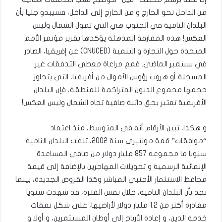
من الداخل نحو الخارج و من الخارج إلى الداخل، فسيبدو جليا بأن
البلدان النامية في الجنوب هي التي تمول الشمال وليس
العكس! هذه المفارقة المذهلة يؤكدها تقرير مؤتمر الأمم
المتحدة حول التجارة و التنمية (CNUCED) عن إفريقيا، الصادر
في سبتمبر الماضي. فمع مراعاة معطى التدفقات غير
المسجلة أو هروب رؤوس الأموال من أفريقيا، التي يتجاوز
حجمها مجموع الديون المتراكمة للمنطقة، فإن البلدان
الأفريقية تعتبر بحق دائنة صافية تجاه الشمال وليس العكس!
و هكذا، تبين الأرقام أنه في المتوسط، منذ اعتماد
“موافقات” قمة مونتيري سنة 2002، تلقت البلدان النامية
سنويا ما مجموعه 857 مليار دولار من صافي المساعدة
الإنمائية الرسمية و تحويلات المهاجرين بالإضافة إلى قيمة
محافظ الاستثمار الأجنبي المباشر وكذا القروض الجديدة، بينما
نجد بأن البلدان النامية، خلال نفس الفترة، قد شهدت سنويا
مغادرة أكثر من 1.2 مليار دولار لأراضيها، على شكل نفقات
خدمة الدين، و إعادة الأرباح إلى أوطان المستثمرين، و أولا و