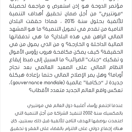
مؤتمر الدوحة هو إذن استعرض و مراجعة لحصيلة
“مونتيري” من أجل ضمان تحقيق أهداف التنمية
للألفية بحلول سنة 2015 ، فماذا حققت البلدان
النامية من تقدم في تمويل التنمية؟ ما هو المشهد
المالي الراهن في هذه البلدان؟ ما هي تدفقاتها
المالية الداخلة و الخارجة؟ و من الذي يمول من في
الحقيقة؟ كيف يمكن مكافحة هروب رؤوس الأموال
و تفكيك “جنات” الضرائب؟ ما السبيل إلى ضبط إيقاع
النظام المالي على الصعيد العالمي بعد نجاح
أوباما؟ وهل يمر الإصلاح المالي حتما بإعادة هيكلة
جديدة لـ “حكامة” عالمية (gouvernance mondiale)،
تعكس واقع العالم الجديد متعدد الأقطاب؟
عندما اجتمع رؤساء أغلبية دول العالم في مونتيري
بالمكسيك سنة 2002 لتنفيذ الشراكة من أجل التنمية التي
اعتمدت بوصفها الهدف الثامن للألفية قبل ذلك بسنتين، كان
هناك إجماع دولي على الالتزام بالقضاء على الفقر و تحقيق