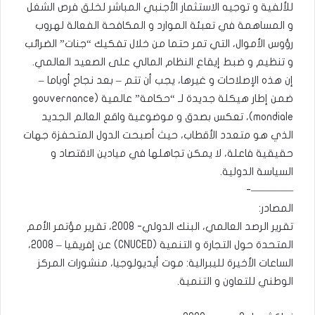
للألفية و توجيه الاستثمار الأجنبي المباشر لخلق فرص الشغل
و المساهمة في تعبئة الموارد و المكافحة الفعالة لهروب
رؤوس الأموال، التي تمر حتما من خلال تفكيك “جنات” الضرائب
و تنظيم و ضبط إيقاع النظام المالي على الصعيد العالمي.
إن هذه الإصلاحات و غيرها، يجب أن تتم – بعد نجاح أوباما –
ضمن إطار هيكلة جديدة لـ “حكامة” عالمية (gouvernance
mondiale)، تعكس بصدق و موضوعية واقع العالم الجديد
الذي هو متعدد الأقطاب، حيث أصبحت الدول المتحفزة جهات
حقيقية فاعلة، لا يمكن تجاهلها في ميادين الاقتصاد و
السياسة الدولية.
————-
المصادر:
تقرير الرصد العالمي، البنك الدولي- 2008، تقرير مؤتمر الأمم
المتحدة حول التجارة و التنمية (CNUCED) عن إفريقيا – 2008،
الساعات الأخيرة لليبرالية: موت أيديولوجيا، منشورات المركز
الوطني للتعاون و التنمية.