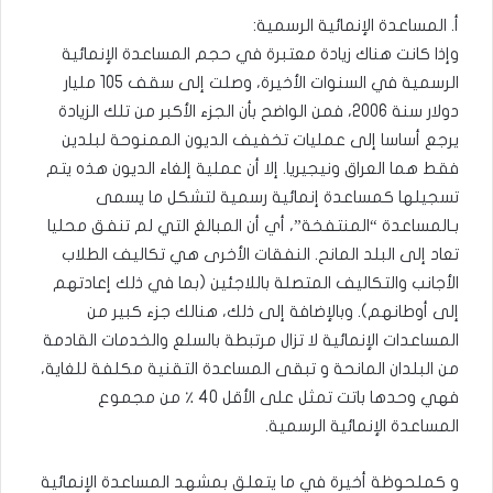
أ. المساعدة الإنمائية الرسمية:
وإذا كانت هناك زيادة معتبرة في حجم المساعدة الإنمائية
الرسمية في السنوات الأخيرة، وصلت إلى سقف 105 مليار
دولار سنة 2006، فمن الواضح بأن الجزء الأكبر من تلك الزيادة
يرجع أساسا إلى عمليات تخفيف الديون الممنوحة لبلدين
فقط هما العراق ونيجيريا. إلا أن عملية إلغاء الديون هذه يتم
تسجيلها كمساعدة إنمائية رسمية لتشكل ما يسمى
بـالمساعدة “المنتفخة”، أي أن المبالغ التي لم تنفق محليا
تعاد إلى البلد المانح. النفقات الأخرى هي تكاليف الطلاب
الأجانب والتكاليف المتصلة باللاجئين (بما في ذلك إعادتهم
إلى أوطانهم). وبالإضافة إلى ذلك، هنالك جزء كبير من
المساعدات الإنمائية لا تزال مرتبطة بالسلع والخدمات القادمة
من البلدان المانحة و تبقى المساعدة التقنية مكلفة للغاية،
فهي وحدها باتت تمثل على الأقل 40 ٪ من مجموع
المساعدة الإنمائية الرسمية.
و كملحوظة أخيرة في ما يتعلق بمشهد المساعدة الإنمائية