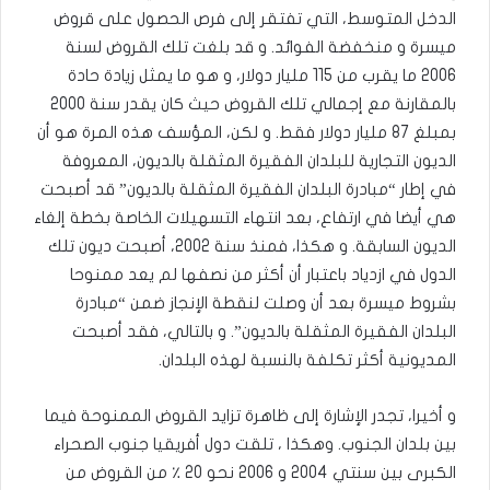
الدخل المتوسط، التي تفتقر إلى فرص الحصول على قروض
ميسرة و منخفضة الفوائد. و قد بلغت تلك القروض لسنة
2006 ما يقرب من 115 مليار دولار، و هو ما يمثل زيادة حادة
بالمقارنة مع إجمالي تلك القروض حيث كان يقدر سنة 2000
بمبلغ 87 مليار دولار فقط. و لكن، المؤسف هذه المرة هو أن
الديون التجارية للبلدان الفقيرة المثقلة بالديون، المعروفة
في إطار “مبادرة البلدان الفقيرة المثقلة بالديون” قد أصبحت
هي أيضا في ارتفاع، بعد انتهاء التسهيلات الخاصة بخطة إلغاء
الديون السابقة. و هكذا، فمنذ سنة 2002، أصبحت ديون تلك
الدول في ازدياد باعتبار أن أكثر من نصفها لم يعد ممنوحا
بشروط ميسرة بعد أن وصلت لنقطة الإنجاز ضمن “مبادرة
البلدان الفقيرة المثقلة بالديون”. و بالتالي، فقد أصبحت
المديونية أكثر تكلفة بالنسبة لهذه البلدان.
و أخيرا، تجدر الإشارة إلى ظاهرة تزايد القروض الممنوحة فيما
بين بلدان الجنوب. وهكذا ، تلقت دول أفريقيا جنوب الصحراء
الكبرى بين سنتي 2004 و 2006 نحو 20 ٪ من القروض من