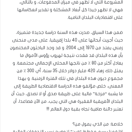
المشروعة التي لا تظهر في ميزان المدفوعات، و بالتالي،
فهي لا تظهر جيدا كل أبعاد المشكلة و تقدير انعكاساتها
على اقتصاديات البلدان النامية.
ضمن هذا السياق، صدرت هذه السنة دراسة جديدة متميزة،
حيث أجريت أبحاثها على 40 بلدا إفريقيا، على مدى منحنى
زمني يمتد من 1970 إلى 2004. و قد وجد الباحثون المختصون
بأن هذه البلدان قد فقدت نتيجة لهروب رؤوس الأموال ما
يعادل أكثر من 80 ٪ من ناتجها المحلي الإجمالي مجتمعة. و
يمثل ذلك زهاء 420 مليار دولار خلال 35 سنة، أي 300 ٪ من
مجموع ديون هذه البلدان في تلك الفترة الزمنية. و بهذا
المعنى، خلص مؤلفو هذه الدراسة الاقتصادية الطريفة إلى
ما يشبه “مزحة” مالية على طريقة صدق أو لا تصدق، حيث أن
البلدان الأفريقية الفقيرة هي التي يجب، من الآن فصاعدا، أن
تعتبر دائنة صافية تجاه بقية دول العالم !!!
خلاصة: من الذي يمول من؟
إذا قمنا برسم مخطط “فين” لتوضيح نسب التدفقات المالية