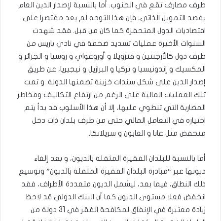
طرف مصارف تقع في الجنوب. أما بالنسبة لإصدار الدين العام
بقصد التمويل الذاتي، فإن هذا التوجه لم يعد مقتصرا على
اقتصاديات الدول المتحفزة كما كان من قبل. فقد شهدت
السنوات الأخيرة عمليات تسديد ضخمة في نادي باريس من
طرف دول كالأرجنتين و فنزويلا و أوروغواي و روسيا و الجزائر و
المكسيك و إندونيسيا و تركيا و البرازيل و نيجيريا، عن طريق
إصدار الدين على شكل سندات خزينة تضمنها الدولة. و تمت
تلك العمليات المالية على الرغم من ارتفاع التكاليف ومخاطر
المضاربة التي تنطوي عليها، إلا أن هذا الأسلوب قد بدأ يتم
اختياره في التعامل المالي حتى من طرف بلدان ذات دخل
منخفض مثل غانا و الغابون و سريلانكا.
أما بالنسبة للبلدان الفقيرة المثقلة بالديون، و بعد إلغاء
ديونها عبر “مبادرة البلدان الفقيرة المثقلة بالديون” وتوسيع
ذلك النطاق، فيما بعد، ليشمل الديون متعددة الأطراف، فقد
انخفض فعلا مستوى الديون كما أن البنك الدولي قد لاحظ
زيادة معتبرة في الإنفاق لمكافحة الفقر في 31 دولة من