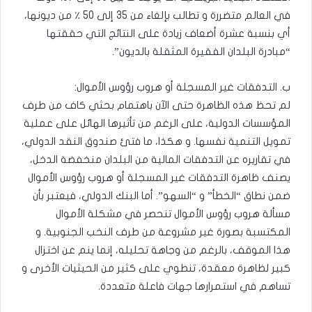
في العالم متضررة و تطالب بإلغاء من 35 إلى 50 ٪ من ديونها،
أي بنسبة عشرة أضعاف زيادة على النتائج التي حققتها
“مبادرة البلدان الفقيرة المثقلة بالديون”.
ب. التدفقات غير المسجلة أو هروب رؤوس الأموال:
لم تحظ هذه الظاهرة حتى الآن باهتمام بحثي كاف من طرف
المؤسسات الدولية، على الرغم من تأثيرها الهائل على عملية
تمويل التنمية نفسها. و هكذا، ما فتئ صندوق النقد الدولي،
في تقاريره عن التدفقات المالية من البلدان منخفضة الدخل،
يصنف ظاهرة التدفقات غير المسجلة أو هروب رؤوس الأموال
ضمن نطاق “الخطأ” و “السهو”. أما البنك الدولي، فيعتبر بأن
مسألة هروب رؤوس الأموال تنحصر في مشكلة الأموال
المكتسبة بصورة غير مشروعة من طرف النخب الجنوبية. و
هذا الموقف، بالرغم من وجاهة تحليله، إنما ينم عن اختزال
كبير لظاهرة معقدة، تنطوي على كثير من الحيثيات الأخرى و
تساهم في استمرارها جهات فاعلة متعددة.