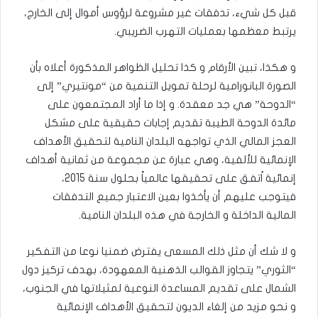
قبل كل شيء، تدفقات غير مشروعة لرؤوس أموال إلى الخارج،
يرتبط معظمها بعمليات التهرب الضريبي.
و هكذا، تبين الأرقام و كذا تحليل الظواهر المذكورة أعلاه بأن
الصورة البانورامية لرحلة تمويل التنمية من “مونتيري” إلى
“الدوحة” هي جد معقدة. و إذا ما أراد المجتمعون على
مائدة الدوحة الطيبة تقديم إجابات حقيقية على مشكل
العجز المالي الذي تواجهه البلدان النامية لتحقيق الأهداف
الإنمائية للألفية، وهي عبارة عن مجموعة من ثمانية أهداف
إنمائية اُتفق على تحقيقها عالمياً بحلول سنة 2015،
فيتوجب عليهم أن يأخذوا بعين الاعتبار جميع التدفقات
المالية الداخلة و الخارجة في هذه البلدان النامية.
و لا شك أن مثل ذلك المسعى يفترض ضمنيا نوعا من التفكير
“الثوري” يتجاوز القوالب الذهنية المعهودة، بهدف تركيز دول
الشمال على تقديم المساعدة النوعية لمثيلاتها في الجنوب،
و نحو مزيد من إلغاء الديون لتحقيق الأهداف الإنمائية