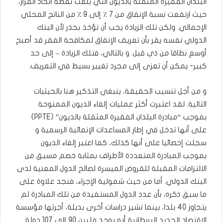
البلدان الفقيرة المثقلة بالديون التي بلغت نقطة اتخاذ القرار،
حيث ارتفعت نسبة الإنفاق من 7 ٪ إلى 9 ٪ من الناتج المحلي
الإجمالي. ولكن تلك الزيادة يجب أن تؤخذ بحذر لأن البنك
الدولي نفسه يقر بأن تعريف الإنفاق لمكافحة الفقر قد أصبح
أوسع نطاقا من ذي قبل. و بالتالي، فتلك الزيادة – إلى حد
كبير- يمكن أن تعزى إلى مجرد تغيير بسيط في التعريف.
و من أجل تنسيب الحقيقة، ينبغي التذكير هنا بالحيثيات
التالية. لقد اعتبرت أكثر عمليات إلغاء الديون الممنوحة
بموجب “مبادرة البلدان الفقيرة المثقلة بالديون” (PPTE)
على أنها تدخل في إطار المساعدات الإنمائية الرسمية و
سجلت إحصائيا على أنها كذلك، كما اعتبر إلغاء الديون
بموجب المبادرة المتعددة الأطراف بمثابة خصم مسبق من
الالتزامات المقبلة للقروض الميسرة لصالح الدول المعنية لدى
البنك الدولي. أما من حيث شمولية الإجراء، فنجد علاوة على
ما سبق ذكره، بأن عدد الدول المستفيدة من تلك المبادرة لم
يتجاوز 40 بلدا، بينما تشير دراسات أخرى بديلة، أجرتها مؤسسة
الاقتصاد الجديد البريطانية أنه يوجد ما بين 90 إلى 107 دولة