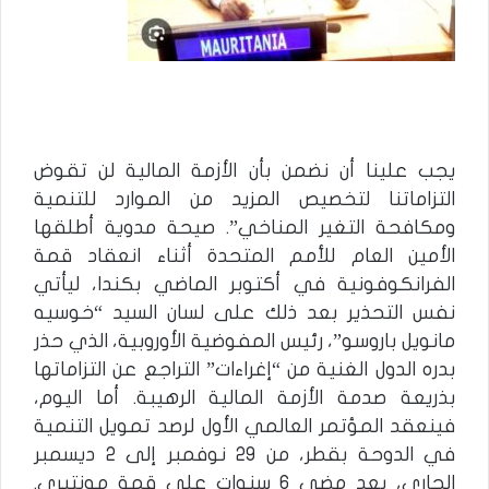
يجب علينا أن نضمن بأن الأزمة المالية لن تقوض
التزاماتنا لتخصيص المزيد من الموارد للتنمية
ومكافحة التغير المناخي”. صيحة مدوية أطلقها
الأمين العام للأمم المتحدة أثناء انعقاد قمة
الفرانكوفونية في أكتوبر الماضي بكندا، ليأتي
نفس التحذير بعد ذلك على لسان السيد “خوسيه
مانويل باروسو”، رئيس المفوضية الأوروبية، الذي حذر
بدره الدول الغنية من “إغراءات” التراجع عن التزاماتها
بذريعة صدمة الأزمة المالية الرهيبة. أما اليوم،
فينعقد المؤتمر العالمي الأول لرصد تمويل التنمية
في الدوحة بقطر، من 29 نوفمبر إلى 2 ديسمبر
الجاري، بعد مضي 6 سنوات على قمة مونتيري.