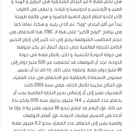
هي تخص فقط 6 من البلدان المتحفزة هي البرازيل و الهند و
الصين و الأرجنتين و اندونيسيا و تايلاند. و تبقى في الطرف
الآخر لائحة انتظار الدول النامية الخاسرة و هي قائمة طويلة
تبدأ من أقل البلدان “وزنا”، ثم الذي يليه، و هكذا، تماما كما
في برنامج “الرابح الأكبر” على قناة الـ MBC. هذا الانخفاض في
حجم المكاسب المتوقعة يرجع إلى حد كبير إلى إدراج التحرير
الكامل للتجارة العالمية على جدول أعمال لم يكن متوقعا
في جولة الدوحة للتنمية. و لكن، بالنظر فقط في جولة
الدوحة، نجد أن التوقعات قد انخفضت من 520 مليار دولار إلى
96 مليار دولار فقط. وعلاوة على ذلك، إذا كان لنا أن نقيس
مستوى الاستفادة بالمقارنة مع الانخفاض في عدد الفقراء،
فإن النتائج مخيبة للآمال كذلك. ففي سنة 2003 كانت
التقديرات تشير إلى أن إجمالي تحرير التجارة العالمية يجب أن
يخفض عدد الفقراء بـ 144 مليون بحلول سنة 2015 ولكن بدلا
من ذلك، فإن الرقم قد ارتفع بنحو 66 مليون فقير زيادة. وإذا ما
أخذنا في الحسبان فرضيات الدوحة، فإن أفضل التوقعات
واقعية يشير إلى انخفاض عدد الفقراء بنحو 6,2 مليون فقط
في حدود الآجال المذكورة. و بالإضافة إلى ذلك، تجدر الإشارة