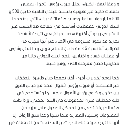
و وفقا لبعض الخبراء، يمثل هروب رؤوس الأموال بمعنى
تدفقات مالية غير قانونية بالنسبة للبلدان النامية ما بين 500 و
800 مليار دولار سنويا. وحسب هذه التقديرات، التي يعتمدها
البنك الدولي كمعطيات أساسية في كفاحه ضد الكسب غير
المشروع، يبدو أن أكثرية هذه المبالغ هي نتيجة لأنشطة
تجارية قد تكون مشروعة في الأصل، غير أنها تتهرب من
الضرائب، أما نسبة 5 ٪ فقط من المبلغ فهي ربما تمثل رشاوى
أو عمليات فساد و اختلاس، يتخذ البنك الدولي حاليا من
محاربتها حصان معركته الذي يراهن عليه.
كما توجد تقديرات أخرى أكثر تحفظا حيال ظاهرة التدفقات
غير المسجلة أو هروب رؤوس الأموال، تتخذ من قياس الفرق
بين دخول و خروج رؤوس الأموال مرجعا لها و تستخدم في
ذلك معطيات ميزان المدفوعات في البلد المعني. وإذا كانت
هذه الطريقة تجعل من الممكن الحصول على مزيد من
المعلومات وتسهل المقارنة فيما بينها وكذا تتبع الأرقام، إلا
أنها لا تتيح معرفة ذلك الجزء “غير المصنف” من التدفقات غير