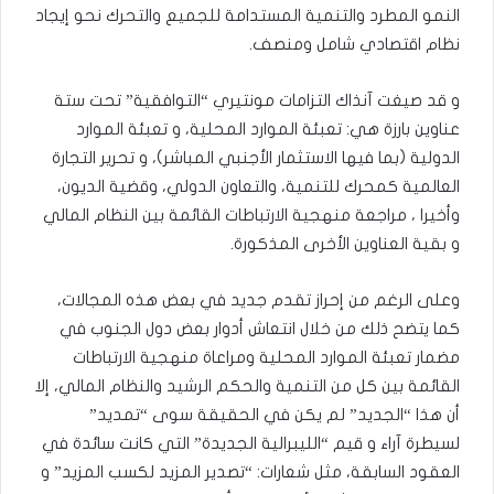
النمو المطرد والتنمية المستدامة للجميع والتحرك نحو إيجاد
نظام اقتصادي شامل ومنصف.
و قد صيغت آنذاك التزامات مونتيري “التوافقية” تحت ستة
عناوين بارزة هي: تعبئة الموارد المحلية، و تعبئة الموارد
الدولية (بما فيها الاستثمار الأجنبي المباشر)، و تحرير التجارة
العالمية كمحرك للتنمية، والتعاون الدولي، وقضية الديون،
وأخيرا ، مراجعة منهجية الارتباطات القائمة بين النظام المالي
و بقية العناوين الأخرى المذكورة.
وعلى الرغم من إحراز تقدم جديد في بعض هذه المجالات،
كما يتضح ذلك من خلال انتعاش أدوار بعض دول الجنوب في
مضمار تعبئة الموارد المحلية ومراعاة منهجية الارتباطات
القائمة بين كل من التنمية والحكم الرشيد والنظام المالي، إلا
أن هذا “الجديد” لم يكن في الحقيقة سوى “تمديد”
لسيطرة آراء و قيم “الليبرالية الجديدة” التي كانت سائدة في
العقود السابقة، مثل شعارات: “تصدير المزيد لكسب المزيد” و