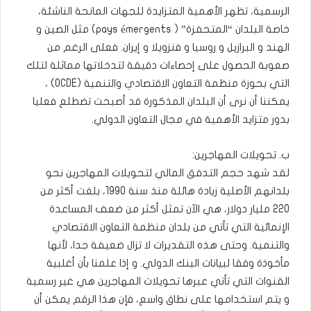
الرسمية، تظهر الأهمية المتزايدة للجهات المانحة الناشئة،
خاصة البلدان “المتحفزة” ( pays émergents) مثل الصين و
الهند و البرازيل و روسيا و فنزويلا و إيران. فعلى الرغم من
صعوبة الحصول على إحصاءات دقيقة لتدخلاتها مماثلة لتلك
التي بحوزة منظمة التعاون الاقتصادي والتنمية (OCDE) ،
يمكننا أن نرى أن البلدان المذكورة قد أصبحت تضطلع فعليا
بدور متزايد الأهمية في مجال التعاون الدولي.
ب. تحويلات المهاجرين:
لقد شهد حجم التدفق المالي لتحويلات المهاجرين نحو
بلدانهم الأصلية زيادة هائلة منذ سنة 1990، بلغت أكثر من
220 مليار دولار، هي الآن تمثل أكثر من ضعف المساعدة
الإنمائية التي تأتي من بلدان منظمة التعاون الاقتصادي
والتنمية. وحتى هذه التقديرات لا تزال ضعيفة جدا، لأنها
مأخوذة وفقا لبيانات البنك الدولي. و إذا علمنا بأن أغلبية
القنوات التي تأتي عبرها تحويلات المهاجرين هي غير رسمية
و يتم استخدامها على نطاق واسع، فإن هذا الرقم يمكن أن