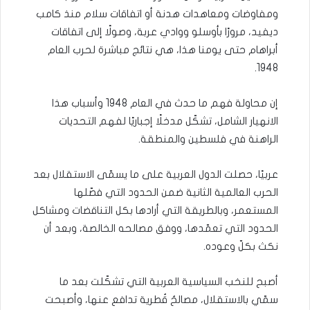
ومفاوضات ومعاهدات هدنة أو اتفاقات سلام منذ كامب
ديفيد، مرورًا بأوسلو ووادي عربة، وصولًا إلى اتفاقات
أبراهام حتى يومنا هذا، هي نتائج مباشرة لحرب العام
1948.
إن محاولة فهم ما حدث في العام 1948 وأسباب هذا
الانهيار الشامل، تشكّل مدخلًا إجباريًا لفهم التحديات
الراهنة في فلسطين والمنطقة.
عربيًا، حصلت الدول العربية على ما يسمّى الاستقلال بعد
الحرب العالمية الثانية ضمن الحدود التي فصّلها
المستعمر، وبالطريقة التي أرادها بكل التناقضات ومشاكل
الحدود التي تعمّدها، ووفق مصالحه الخالصة، وبعد أن
نكث بكلّ وعوده.
أصبح للنخب السياسية العربية التي تشكّلت بعد ما
سمّي بالاستقلال، مصالحُ قُطرية تدافع عنها، وأصبحت