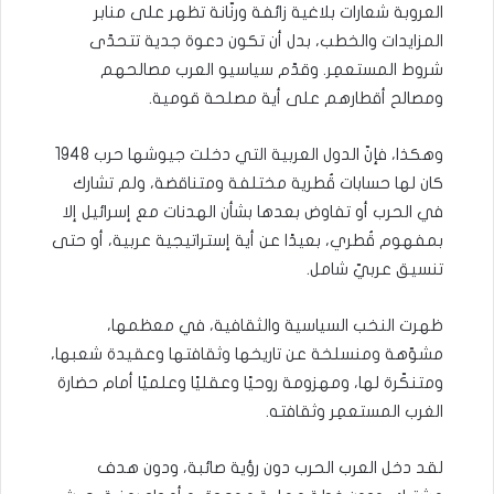
العروبة شعارات بلاغية زائفة ورنّانة تظهر على منابر
المزايدات والخطب، بدل أن تكون دعوة جدية تتحدّى
شروط المستعمِر. وقدّم سياسيو العرب مصالحهم
ومصالح أقطارهم على أية مصلحة قومية.
وهكذا، فإنّ الدول العربية التي دخلت جيوشها حرب 1948
كان لها حسابات قُطرية مختلفة ومتناقضة، ولم تشارك
في الحرب أو تفاوض بعدها بشأن الهدنات مع إسرائيل إلا
بمفهوم قُطري، بعيدًا عن أية إستراتيجية عربية، أو حتى
تنسيق عربيّ شامل.
ظهرت النخب السياسية والثقافية، في معظمها،
مشوّهة ومنسلخة عن تاريخها وثقافتها وعقيدة شعبها،
ومتنكّرة لها، ومهزومة روحيًا وعقليًا وعلميًا أمام حضارة
الغرب المستعمِر وثقافته.
لقد دخل العرب الحرب دون رؤية صائبة، ودون هدف