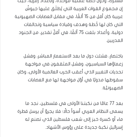
مشترك، ودون خطة عملية موحدة، وبأعداد رمزية، حيث
إن مجموع القوات العربية التي يُطلَق عليها جيوشٌ
عربية كان أقل من 15 ألفًا، في مقابل العصابات الصهيونية
التي كان لها خُطة وهدف وقيادة سياسية وتحالفات
دولية، وأعداد بلغت 75 ألفًا، في أقلّ تقدير، من الجنود
المدربين.
باختصار، فشلت دول ما بعد الاستعمار المباشر، وفشل
زعماؤها السياسيون، وفشل المثقفون في مواجهة
تحديات التغيير الذي أعقب الحرب العالمية الأولى، وكان
سقوطها مدويًا في أوّل مواجهة لها مع العصابات
الصهيونيّة.
بعد 77 عامًا من نكبتنا الأولى في فلسطين، نجد ما
يسمى النظام العربي أسوأ حالًا؛ فلا يجرؤ أن يرسل قطرة
ماء أو كسرة خبز إلى شعب فلسطين الذي تصنع له
إسرائيل نكبة جديدة على رؤوس الأشهاد.