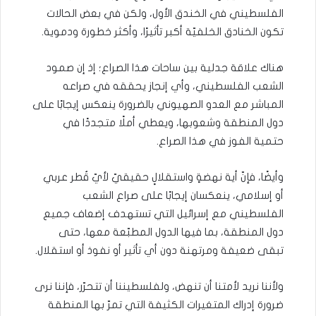
الفلسطيني في الخندق الأول، ولكن في بعض الحالات
تكون الخنادق الخلفيّة أكبر تأثيرًا، وأكثر خطورة ودموية.
هناك علاقة جدلية بين ساحات هذا الصراع؛ إذ إن صمود
الشعب الفلسطيني، وأي إنجاز يحققه في صراعه
المباشر مع العدو الصهيوني بالضرورة ينعكس إيجابًا على
دول المنطقة وشعوبها، ويعطي أملًا متجددًا في
حتمية الفوز في هذا الصراع.
وأيضًا، فإنّ أية نهضةٍ واستقلالٍ حقيقيّ لأيّ قُطر عربي
أو إسلامي، ينعكسان إيجابًا على صراع الشعب
الفلسطيني مع إسرائيل التي تستهدف إضعاف جميع
دول المنطقة، بما فيها الدول المطبّعة معها، حتى
تبقى ضعيفة ومرتهنة دون أي تأثير أو نفوذ أو استقلال.
ولأننا نريد لأمتنا أن تنهض، ولفلسطيننا أن تتحرّر، فإننا نرى
ضرورة إدراك المتغيرات الكثيفة التي تمرّ بها المنطقة