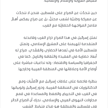
مقياس العروبة والإسلام والإنسانية.
حين نتحدّث عن الصراع على فلسطين، فنحن لا نتحدّث
عن معركة وطنيّة لشعب محتلّ، بل عن صراع يعكس أهمَّ
ملامح المواجهة الحضاريّة مع الغرب.
تمثل إسرائيل في هذا الصراع ذراع الغرب وقاعدته
المتقدمة للهيمنة على المشرق الإسلامي، وتمثل
فلسطين الأمة في بُعدها الحضاري والعَقَدي. صراع له
أبعاد حضارية في العقيدة والثقافة والتاريخ، كما في
الجغرافيا والسياسة والاقتصاد؛ وله تداعيات مباشرة على
أوضاع الأمة وعلاقاتها في المنطقة العربية وخارجها.
بنظرة فاحصة على علاقات إسرائيل مع الأقلّيات ومع
الدكتاتوريات في المنطقة العربية، ودور إسرائيل ولوبياتها
في الغرب في التحريض والضغط والمساعدة في قمع
محاولات النهوض العربي والإسلامي، ندرك أن الصراع الدائر
في فلسطين والمنطقة هو صراع مترابط: الشعب