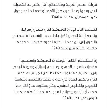
قرارات القمم العربية ومناشداتها أقل بكثير من الشعارات
التي رفعها زعماء عرب حول الأمة الواحدة الخالدة وحول
تحرير فلسطين بعد نكبة 1948.
التسليم التام للإدارة الأميركية التي تحمي إسرائيل
وتمدها بآلة الدمار يذكرنا بالطلب من الشعب الفلسطيني
بالركون إلى الهدوء؛ استجابةً لوعود صديقتنا حكومة
صاحبة الجلالة قبل نكبة 1948.
إنّ الاستسلام الكامل للإملاءات الأميركية وتسليمها
مقدرات شعوب الأمة، والرعب من إسرائيل وهرولة البعض
إلى التطبيع معها وإشاحة النظر عن الجرائم المروّعة
التي يرتكبها العدو في غزة والضفة والقدس، وسياسة
التجويع والتطهير العرقي
،
يبشّر بسقوط مدوٍّ لكل من
صمت أو بارك وبرر جرائم العدو، كما حدث لأنظمة نكبتنا
الأولى في العام 1948.