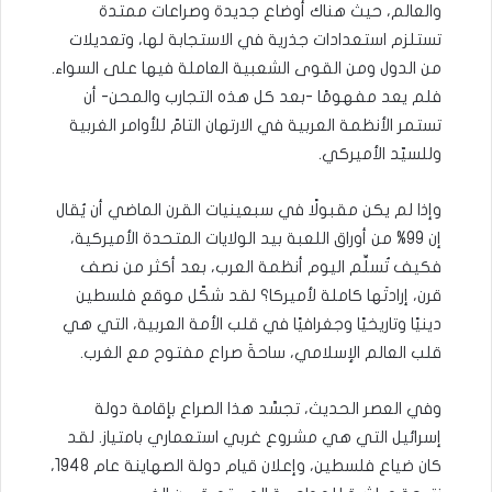
والعالم، حيث هناك أوضاع جديدة وصراعات ممتدة
تستلزم استعدادات جذرية في الاستجابة لها، وتعديلات
من الدول ومن القوى الشعبية العاملة فيها على السواء.
فلم يعد مفهومًا -بعد كل هذه التجارب والمحن- أن
تستمر الأنظمة العربية في الارتهان التامّ للأوامر الغربية
وللسيّد الأميركي.
وإذا لم يكن مقبولًا في سبعينيات القرن الماضي أن يُقال
إن 99% من أوراق اللعبة بيد الولايات المتحدة الأميركية،
فكيف تُسلِّم اليوم أنظمة العرب، بعد أكثر من نصف
قرن، إرادتَها كاملة لأميركا؟ لقد شكّل موقع فلسطين
دينيًا وتاريخيًا وجغرافيًا في قلب الأمة العربية، التي هي
قلب العالم الإسلامي، ساحةَ صراع مفتوح مع الغرب.
وفي العصر الحديث، تجسَّد هذا الصراع بإقامة دولة
إسرائيل التي هي مشروع غربي استعماري بامتياز. لقد
كان ضياع فلسطين، وإعلان قيام دولة الصهاينة عام 1948،