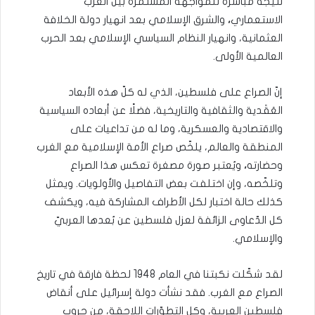
نتيجة مباشرة للمواجهة المستمرة بين الغرب
الاستعماري
،
والشرق الإسلامي بعد انهيار دولة الخلافة
العثمانية، وانهيار النظام السياسي الإسلامي بعد الحرب
العالمية الأولى.
إنّ الصراع على فلسطين، الذي له كلّ هذه الأبعاد
العَقَدية والثقافية والتاريخية، فضلًا عن أبعاده السياسية
والاقتصادية والعسكرية، وما له من تداعيات على
المنطقة والعالم، يلخّص صراع الأمة الإسلامية مع الغرب
وحضارته
،
ويُعتبر صورة مصغرة تعكس هذا الصراع
وتلخّصه، وإن اختلفت بعض التفاصيل والأولويات. ويمثل
كذلك حالة اختبار لكل الأطراف المشاركة فيه، ويكشف
كل الدّعاوى الزائفة لعزل فلسطين عن بُعدها العربيّ
والإسلامي.
لقد شكّلت نكبتنا في العام 1948 لحظة فارقة في تاريخ
الصراع مع الغرب. فقد نشأت دولة إسرائيل على أنقاض
فلسطين العربية، وكل التطوّرات اللاحقة، من حروب