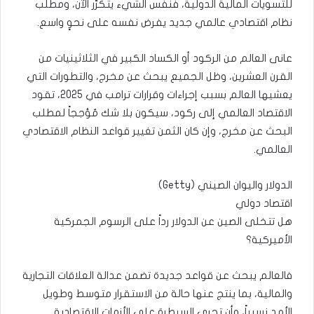
للتسويات المالية الدولية، فنفس الشيء يتكرّر الآن، ومطلب
نظام اقتصادي عالمي جديد يفرض نفسه على نحوٍ واسع.
عانى العالم من الركود أو الكساد الكبير في الثلاثينيات من
القرن العشرين، وظل الجميع يبحث عن مخرج، والتطورات التي
يعشيها العالم بسبب إجراءات وقرارات ترامب في 2025، تقود
الاقتصاد العالمي إلى ركود، سيكون بلا شك مُؤججاً لمطلب
البحث عن مخرج، وإن كان الثمن تغيير قواعد النظام الاقتصادي
العالمي.
الدولار واليوان الصيني (Getty)
اقتصاد دولي
هل تتخلى الصين عن الدولار رداً على الرسوم الجمركية
الأميركية؟
فالعالم يبحث عن قواعد جديدة تضمن عدالة العلاقات التجارية
والمالية، بما ينتج عنها حالة من الاستقرار متوسط وطويل
الأمد نسبياً، وأن تجري السيطرة على الأزمات الاقتصادية