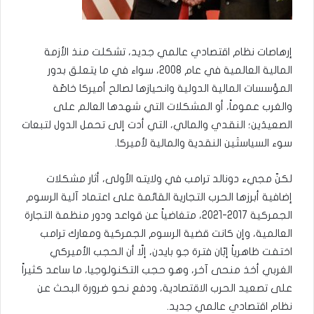
إرهاصات نظام اقتصادي عالمي جديد، تشكلت منذ الأزمة
المالية العالمية في عام 2008، سواء في ما يتعلق بدور
المؤسسات المالية الدولية وانحيازها لصالح أميركا خاصّة
والغرب عموماً، أو المشكلات التي شهدها العالم على
الصعيدَين؛ النقدي والمالي، التي أدت إلى تحمل الدول لتبعات
سوء السياستَين النقدية والمالية لأميركا.
لكنّ مجيء دونالد ترامب في ولايته الأولى، أثار مشكلات
إضافية أبرزها الحرب التجارية القائمة على اعتماد آلية الرسوم
الجمركية 2017-2021، متغاضياً عن قواعد ودور منظمة التجارة
العالمية، وإن كانت قضية الرسوم الجمركية ومعارك ترامب
اختفت ظاهرياً إبّان فترة جو بايدن، إلّا أن الحجب الأميركي
الغربي أخذ منحى آخر، وهو حجب التكنولوجيا، ما ساعد كثيراً
على تصعيد الحرب الاقتصادية، ودفع نحو ضرورة البحث عن
نظام اقتصادي عالمي جديد.