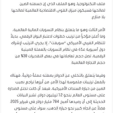
ملف التكنولوجيا، وهو الملف الذي إن حسمته الصين
لصالحها فسيكون ميزان القوى الاقتصادية العالمية لصالحها
بلا منازع.
الأمر الثالث وهو ما يتعلق بنظام التسويات المالية العالمية،
وما أعلن مؤخراً من ترتيب خطوات لاعتبار اليوان الرقمي، بديلاً
للنظام الغربي الأميركي “سويفت”، إذ يجري الترتيب لإشراك
دول آسيوية عدّة في نظام التسويات بالعملة الصينية
الرقمية، تصل حجم تعاملاتها في بعض التقديرات 38% من
حجم التجارة العالمية.
وفيما يتعلق بالتخلي عن الدولار بصفته عملةً دوليةً، فهناك
بالفعل ترتيبات ملموسة لهذا الأمر، من أبرزها تراجع نصيب
الصين من حيازة السندات الأميركية، فبعد أن كانت تحتل الصدارة
على مستوى العالم بنحو 1.2 تريليون دولار، تشير البيانات
الحديثة إلى أن رصيدها أصبح 784 مليار دولار في فبراير 2025.
فضلاً عن اتجاه كبير نحو حيازة الذهب، سواء على مستوى