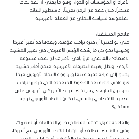
الأفراد أو المؤسسات أو الدول، وهو ما يعني أن ثمة نجاحاً
منتظراً، خلال عقد من الزمن تقريباً، إذ ستظهر النتائج
الملموسة لسياسة التخلي عن العملة الأميركية.
ملامح المستقبل
حتى لو اعتبرنا أن فترة ترامب مؤقتة، وبعدها قد تُغير أميركا
وجهتها نحو كل ما رسّخه الرئيس الأميركي في تغيير المشهد
الاقتصادي العالمي، فإنّ باقي الأطراف لن تقف مكتوفة
الأيدي، وتظل رهينة التصرفات الأميركية. فنحن أمام مشهد
يحتاج إلى قراءة دقيقة تتعلق بتوجه الاتحاد الأوروبي فيما
هو قادم، خاصة بعد الضغوط المتعدّدة التي فرضها ترامب
نحو دول القارة، هل سينفك الترابط الأميركي الأوروبي على
الصعيد الاقتصادي والمالي، ليكون للاتحاد الأوروبي توجه
مستقل؟
والقاعدة تقول: “دائماً المصالح تخلق التحالفات أو تفضها”،
وفي حالة فك التحالف أو الارتباط للاتحاد الأوروبي مع أميركا،
فالمرجح أن تجري بصورة ما حالةُ تعاون أو ارتباط بين الصين