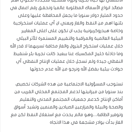
مصائد انواع الأسماك المطلوبة عالميا وتحقق رقم اعمال في
حدود المليار دولار سنويا ما يجعل المحافظة عليها وعلى
بئتها اهم من النفط والغاز ويعني ان أي عمليات استخراجية
وخاصة هيدروكربونية يجب ان تكون على اعلى المعايير
البيئية العالمية والمراقبة والتقييم المستمرة للأثر البيئي
خلال عمليات استخراج البترول والغاز مخافة تسربهما لا قدر الله
وما حادثة خليج المكسيك عنا ببعيد كانت تجربة بئر شنقيط
النفطي جيدة ولم تسجل خلال عمليات الإنتاج النفطي أي
حوادث بيئية بفضل الله ونرجو من الله عدم حدوثها
تستوجب المسؤولية الاجتماعية من هده الشركات تخصيص
بند سنويا من ميزانيتها لدعم المجتمع المحلي القريب من
أماكن الإنتاج كدعم جمعيات المجتمع المدني والتعليم
والصحة والبيئة والمزارعين الصيادين والمنمين وتشيد أسواق
وتوفير الطاقة…وهو مالم يحدث مع استغلال النفط لكن مع
الغاز بدأت بوادر مشجعة في هذا الاتجاه