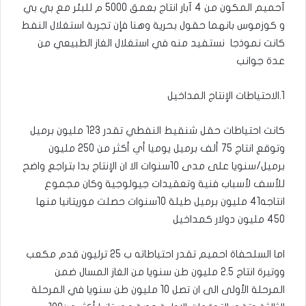
آحميم المكون من 4 آبار انتاج بعمق 5000 م للبئر مع بي بي
و كوزموس بانهما حقول بحرية وهنا فإن تجربة استغلال النفط
كانت نموذجا نستفيد منه في استغلال الغاز الطبيعي من
عدة جوانب
1.الاحتياطات الإنتاج المداخيل
كانت احتياطات حقل شنقيط النفطي تقدر 123 مليون برميل
وتوقع انتاج 75 ألف برميل يوميا أي أكثر من 250 مليون
برميل/سنويا على مدى 10سنوات الا ان الإنتاج بدا بتراجع واضح
للأسف لأسباب فنية وتعقيدات جيولوجية وكان مجموع
انتاجه41 مليون برميل طيلة 10سنوات حصلت موريتانيا منها
450 مليون دولار كمداخيل
اما السلحفاة احميم تقدر احتياطاته ب 25 ترليون قدم مكعب
ووتيرة انتاج 2.5 مليون طن سنويا من الغاز المسال ضمن
المرحلة الأولى الى ان تصل 10 مليون طن سنويا في المرحلة