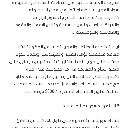
استيعاب العمالة محدود في الصناعات الاستخراجية البترولية
سواء المهن البسيطة او الأطر في مجال النفط والغاز
كالمهندسين في اعمال الحفر والمسوح الزلزالية
والبتروكيمياويات والامن والسلامة وقانون الاعمال والعقود
والمحاسبة واللوجستيك…..
إن مرتنة هذه الوظائف والمهن يتطلب من الحكومة انشاء
معاهد متخصصة تؤهل الفنين والمهندسين وتقدم تكوين
مستمر على مهن النفط والغاز واكتتاب متدربين ميدانين على
منصة الإنتاج والمعالجة من اجل حصولهم على خبرة
تكسبهم شغل المناصب التي يتدربون عليها فور شغرها او
مع عمليات استكشاف واستغلال جديدة ان شاء الله ومكنت
عمليات تطوير السلحفاة آحميم من 3000 فرصة عمل
3.البيئة والمسؤولية الاجتماعية
تمتلك موريتانيا بيئة بحرية على طول 700كلم من شاطئ
الأطلسي بها حياة بحرية وثروة سمكية متجددة تحتوي اهم