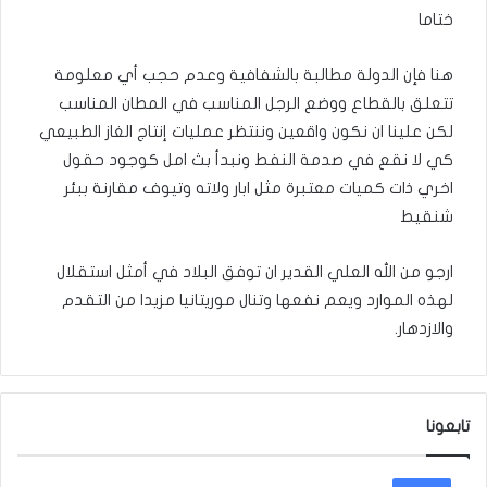
ختاما
هنا فإن الدولة مطالبة بالشفافية وعدم حجب أي معلومة
تتعلق بالقطاع ووضع الرجل المناسب في المطان المناسب
لكن علينا ان نكون واقعين وننتظر عمليات إنتاج الغاز الطبيعي
كي لا نقع في صدمة النفط ونبدأ بث امل كوجود حقول
اخري ذات كميات معتبرة مثل ابار ولاته وتيوف مقارنة ببئر
شنقيط
ارجو من الله العلي القدير ان توفق البلاد في أمثل استقلال
لهذه الموارد ويعم نفعها وتنال موريتانيا مزيدا من التقدم
والازدهار.
تابعونا