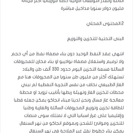
الثالثة وتقدر التوقعات الاولية حصة موريتانيا أكثر من100
مليون دولار سنويا مداخيل مباشرة
2.المحتوى المحلي
البنى التحتية للتخزين والتوزيع
انتهى عقد النفط الوحيد دون بناء مصفاة نفط من أي حجم
ولا ترميم واستغلال مصفاة نواذيبو او بناء مخازن للمحروقات
السائلة فسعة التخزين اليوم حدود 330 ألف طن والبلاد
تستهلك أكثر من مليون طن سنويا من المحروقات هنا مع
الغاز الطبيعي نخاف من نفس التجربة النفطية لم نبني
محطات لتخزين الغاز وتهيئة ربطها بأنابيب تزويد او محطة
معالجة غاز مسال ونحن لدينا ميناء انجاكو يمكن جعله قطبا
للطاقة تخزين وتوزيع المحروقات السائلة والغازية وطنيا
وإقليميا على غرار اسبانيا التي لا تمتلك سوى منصات
للتخزين وموانئ للشحن وبموقع انجاكو من نهر السنغال
يمكن بناء خطوط نقل عبر الملاحة في نهر السنغال