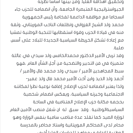
وتحقيق أهدافه العليا. ومن بينها أساسا نظرته
الجيواستراتيجية المتبصرة الجامعة، وأن انضمامه للحزب جاء
انسجاما مع مواقفه الداعمة لفخامة رئيس الجمهورية
محمد ولد الشيخ الغزواني وتطلعات الناخب الموريتاني، وثقة
منه في قيادة الحزب وقوة استقطابها للنخبة الوطنية تمشيا
مع إعادة تشكل الخريطة السياسية الجديدة للبلاد على أسس
صلبة.
وقد تربى الأمير الدكتور محمدالخامس ولد سيدي في عائلة
متميزة في فن التدبير والتضحية من أجل الشأن العام ،فهو
سبط المجاهدين الأمير / سيدي ولد محمد فال والأمير /
أحمد ولد الديد وابن أخت الأمير محمد فال ولد عمير-
ولذا يعتبر انضمامه لحزب الإصلاح إضافة نوعية نظرا لمكانته
الاجتماعية وخبرته السياسية، ويعكس انضمام شخصية
بحجمه مكانة حزب الإصلاح المتنامية في الساحة
السياسيةالوطنية . وقد سبق له ان شغل منصب الأمين العام
لوزارة الصيد كما تقلد عدة مناصب سامية بنفس الوزارة وهو
محام لدى المحاكم الموريتانية واستاذ محاضر بالمدرسة
الوطنية للإدارة و بمعاهد للدراسات العليا أخري.