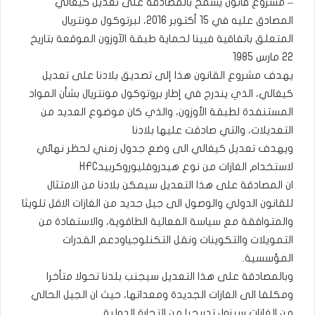
– مشروع قانون يسمح بالمصادقة على تعديل كيغالي
المصادق عليه في 15 أكتوبر 2016، لبرتوكول مونتريال
المتعلق باتفاقية فيينا لحماية طبقة الآوزون الموقعة بتاريخ
22 مارس 1985
يهدف مشروع القانون هذا إلى تصديق بلادنا على تعديل
كيغالي، الذي يندرج في إطار بروتوكول مونتريال بشأن المواد
المستنفدة لطبقة الأوزون، والذي كان موضوع العديد من
التعديلات، والتي صادقت عليها بلادنا
ويهدف تعديل كيغالي الى وضع جدول زمني لحظر نهائي
لاستخدام الغازات من نوع هيدروفليوروكربيدHFC
ان المصادقة على هذا التعديل سيمكن بلادنا من الامتثال
للقانون الدولي والوصول الى جيل جديد من الغازات الاقل تلويثا
والمتوافقة مع سياسة الفعالية الطاقوية، والاستفادة من
التمويلات والتكوينات ونقل التكنلوجياودعم القدرات
المؤسسية.
وبالمصادقة على هذا التعديل سيجنب بلدنا تحولا متأخرا
ومكلفا الى الغازات الجديدة ومعداتها، حيث ان الجيل الحالي
من الغازات سيزول تدريجيا من التجارة الدولية.