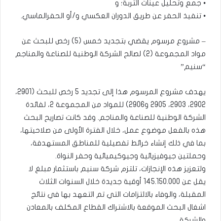
• جمع وتحليل عينات التربة؛ و
• تنفيذ الحفر عن طريق الدوران العكسي و/أو الحفرالماسي.
– مشروع مرسوم يقضي بتجديد خمس (5) رخص للبحث عن
مواد المجموعة (2) لصالح الشركة الوطنية للصناعة والمناجم
“سنيم”
يهدف مشروع المرسوم هذا إلى تجديد 5 رخص للبحث (2901،
2902، 2903، 2905 و2906) للمواد من المجموعة 2، لفائدة
الشركة الوطنية للصناعة والمناجم. وقد كانت تصاريح البحث
هذه بالفعل موضوع عمل، خلال الفترة الأولى من صلاحيتها،
بما في ذلك إنشاء خرائط تفصيلية للمناطق المستهدفة،
وحملتين جيوفيزيائية وجيوكيميائية وحفر النواة.
ولتعزيز هذه الإنجازات، تلتزم شركة سنيم باستثمار مبلغ لا
يقل عن 145.150.000 أوقية جديدة خلال السنوات الثلاث
المقبلة، والوفاء بالالتزامات التي تم التعهد بها في نتائج
اشغال البحث الموقعة بالاشتراك القطاع المكلف بالمعادن
والشركة.