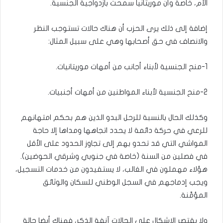
الأم، خاصة وأن موريتانيا سمحت بازدواجية الجنسية.
إضافة إلى ذلك يرى الحزب أن هناك حالات تستوجب النظر
والانصاف في حق أصحابها وهي على سبيل المثال:
1-منح الجنسية لأبناء أجانب من أمهات موريتانيات.
2-منح الجنسية لأبناء المواطنين من أمهات أجنبيات.
وكذلك الحال بالنسبة للرحل البدو الذين هم بحكم امتهانهم
للرعي في حركة دائمة لا يحدد اتجاهها ومداها إلا حاجة
المواشي التي قد تحدو بهم إلى تجاوز الحدود على الأقل
في فصلين من السنة (خاصة في جنوبي وشرقي الحوضين).
هؤلاء مهملون في الغالب، لا يستفيدون من خدمات التسجيل،
ويجب إدماجهم في السجل الوطني للسكان والوثائق
المؤمَّنة.
ولا يقتصر الإشكال على الحالات آنفة الذكر، فهناك أيضا حالة