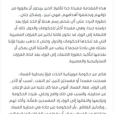
هذه المقدمة مفيدة جدا للأفراد الذين يريدون أن يطوروا من
ذواتهم ويحققوا أهدافهم، فهي تبين ـ وبشكل جلي ـ
خطورة التردد على أي شخص رسم هدفا أو اتخذ قرارا بعد
دراسته جيدا، وهي مفيدة أكثر للحكومات والدول، ذلك أن
الالتفاتة إلى الوراء قد تكون قاتلة لكثير من القرارات المصيرية
التي قد تتخذها الحكومات والدول. وحتى لا نذهب بعيدا فإننا
نمتلك في بلادنا منجما لا ينضب من الأمثلة التي يمكن أن
نقدمها لتأكيد خطورة الالتفات إلى الوراء بعد اتخاذ القرارات
الاستراتيجية والمصيرية.
فكم من حكومة موريتانية اتخذت قرارا بمحاربة الفساد،
فسجنت مفسدا أو مفسديْن اثنين، ثم التفت ـ لسبب أو لآخر ـ
إلى الوراء، فعاد الفساد أقوى مما كان عليه من قبل الإعلان
عن محاربته، والسبب في ذلك واضح وجلي، فتردد الحكومة
وتراجعها والتفاتها إلى الوراء زاد المفسدين طمأنة، وأكد لهم
ـ وبالدليل القاطع ـ بأن الحكومة غير جادة في محاربة الفساد.
ما قلناه عن الفساد، يمكن أن نقوله عن القرارات المتكررة التي