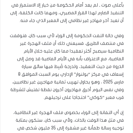
بأعلى صوت ـ لم يعد أمام الحكومة من خيار إلا الاستمرار في
التنفيذ الصارم لهذا القرار المصيري، ومهما كانت الكلفة، إلى
أن تعيد آخر مهاجر غير نظامي إلى المعبر الذي جاء منه.
وفي حالة التفت الحكومة إلى الوراء لأي سبب كان، فتوقفت
في منتصف الطريق، فسيعني ذلك أن ملف الهجرة غير
النظامية سيصبح أكثر تعقيدا مما كان عليه خلال الأيام
الماضية، مع الاعتراف بأنه في الأيام الماضية قد وصل إلى
الذروة من حيث التعقيد، ولدرجة ضُبِط فيها سائق سيارة
إسعاف في مركز “بولنوار” الإداري يوم السبت الموافق 8
مارس 2025 ، وهو يحاول تهريب ثمانية مهاجرين غير نظاميين،
وفي نفس اليوم أحرق مهاجرون آخرون نقطة تفتيش للشرطة
قرب معبر “كوكي” احتجاجا على ترحيلهم.
إن أي التفاتة إلى الوراء بخصوص ملف الهجرة غير النظامية،
في مثل هذا الوقت بالذات، ولأي سبب كان، ستكون بمثابة
توجيه رسالة طمأنة غير مشفرة إلى 35 مليون شخص في