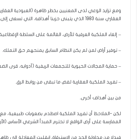
ومع تزايد الوعي لدى المعنيين بخطر ظاهرة (العبودية العقارية)
العقاري سنة 1983 الذي يتبنى حزبنا أهدافه، التي تسعى إلى:
– إلغاء الملكية العرفية للأرض، القائمة على السلطة الإقطاعية 
– توفير أراض لمن لم يكن النظام السابق يمنحهم حق التملك.
– حماية المجالات الحيوية للتجمعات الريفية (آدوابه، قرى ال
– تفريد الملكية العقارية لفض ما تبقى من روابط الرق.
من بين أهداف أخرى.
لكن -الملاحظ أن تفريد الملكية اصطدم بصعوبات طبيعية، مع غ
الممارسة على أرض الواقع لا تحترم المبدأ الشرعي الأساس (الأر
فبدلا من محاولة الحد من الاسترقاق انقلبت المعادلة إلى ظاهر