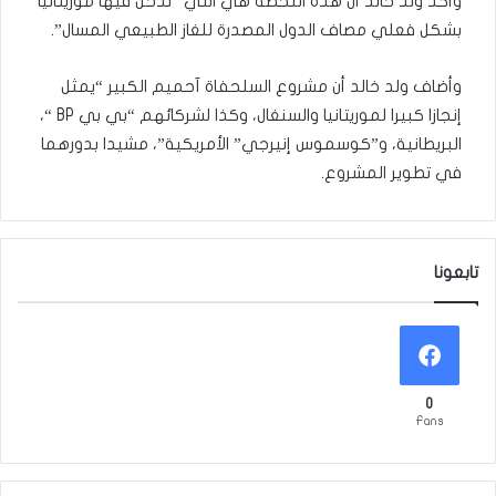
وأكد ولد خالد أن هذه اللحظة هي التي “تدخل فيها موريتانيا
بشكل فعلي مصاف الدول المصدرة للغاز الطبيعي المسال”.
وأضاف ولد خالد أن مشروع السلحفاة آحميم الكبير “يمثل
إنجازا كبيرا لموريتانيا والسنغال، وكذا لشركائهم “بي بي BP “،
البريطانية، و”كوسموس إنيرجي” الأمريكية”، مشيدا بدورهما
في تطوير المشروع.
تابعونا
0
Fans