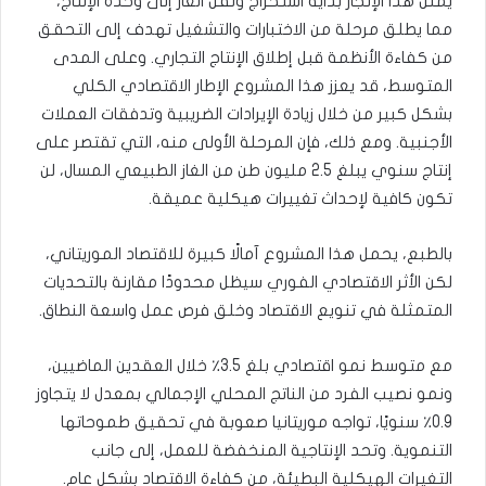
يمثل هذا الإنجاز بداية استخراج ونقل الغاز إلى وحدة الإنتاج،
مما يطلق مرحلة من الاختبارات والتشغيل تهدف إلى التحقق
من كفاءة الأنظمة قبل إطلاق الإنتاج التجاري. وعلى المدى
المتوسط، قد يعزز هذا المشروع الإطار الاقتصادي الكلي
بشكل كبير من خلال زيادة الإيرادات الضريبية وتدفقات العملات
الأجنبية. ومع ذلك، فإن المرحلة الأولى منه، التي تقتصر على
إنتاج سنوي يبلغ 2.5 مليون طن من الغاز الطبيعي المسال، لن
تكون كافية لإحداث تغييرات هيكلية عميقة.
بالطبع، يحمل هذا المشروع آمالًا كبيرة للاقتصاد الموريتاني،
لكن الأثر الاقتصادي الفوري سيظل محدودًا مقارنة بالتحديات
المتمثلة في تنويع الاقتصاد وخلق فرص عمل واسعة النطاق.
مع متوسط نمو اقتصادي بلغ 3.5٪ خلال العقدين الماضيين،
ونمو نصيب الفرد من الناتج المحلي الإجمالي بمعدل لا يتجاوز
0.9٪ سنويًا، تواجه موريتانيا صعوبة في تحقيق طموحاتها
التنموية. وتحد الإنتاجية المنخفضة للعمل، إلى جانب
التغيرات الهيكلية البطيئة، من كفاءة الاقتصاد بشكل عام.